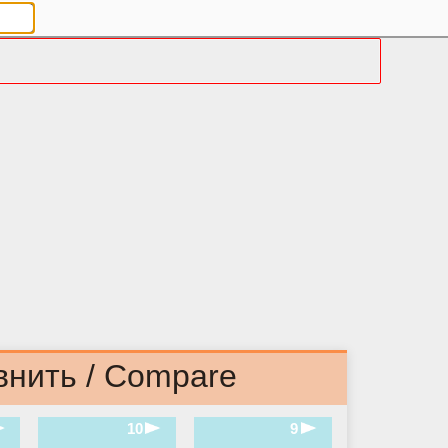
внить / Compare
10
9