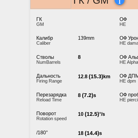
ГК / GM
ГК
ОФ
GM
HE
Калибр
139mm
ОФ Уро
Caliber
HE dam
Стволы
8
ОФ Аль
NumBarrels
HE Alpha
Дальность
(15.3)
ОФ ДП
12.8
km
Firing Range
HE dpm
Перезарядка
(7.2)
ОФ про
8
s
Reload Time
HE pierc
Поворот
(12.5)
10
°/s
Rotation speed
/180°
(14.4)
18
s