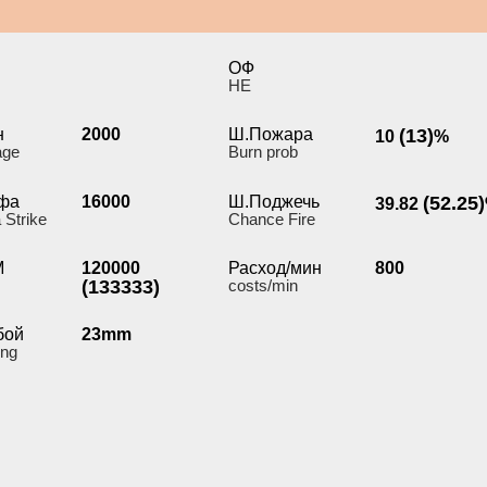
ОФ
HE
н
2000
Ш.Пожара
(13)
10
%
age
Burn prob
фа
16000
Ш.Поджечь
(52.25)
39.82
 Strike
Chance Fire
М
120000
Расход/мин
800
(133333)
costs/min
бой
23mm
ing