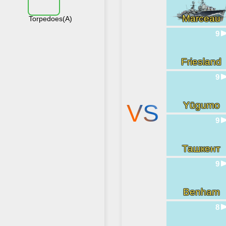
Marceau
Torpedoes(A)
9
Friesland
9
VS
Yūgumo
9
Ташкент
9
Benham
8