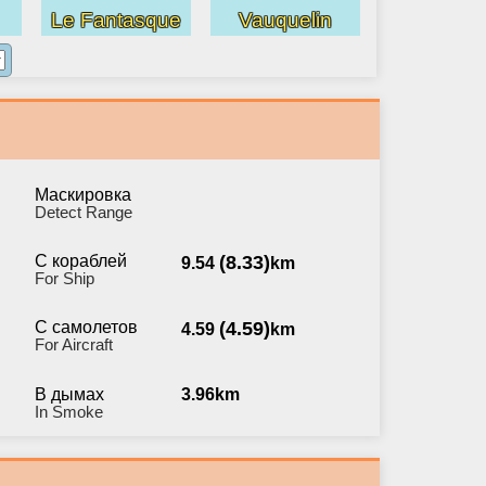
Le Fantasque
Vauquelin
Маскировка
Detect Range
С кораблей
(8.33)
9.54
km
For Ship
С самолетов
(4.59)
4.59
km
For Aircraft
В дымах
3.96km
In Smoke