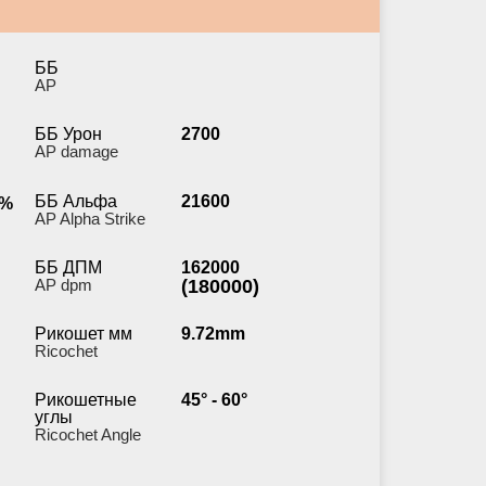
ББ
AP
ББ Урон
2700
AP damage
ББ Альфа
21600
%
AP Alpha Strike
ББ ДПМ
162000
AP dpm
(180000)
Рикошет мм
9.72mm
Ricochet
Рикошетные
45° - 60°
углы
Ricochet Angle