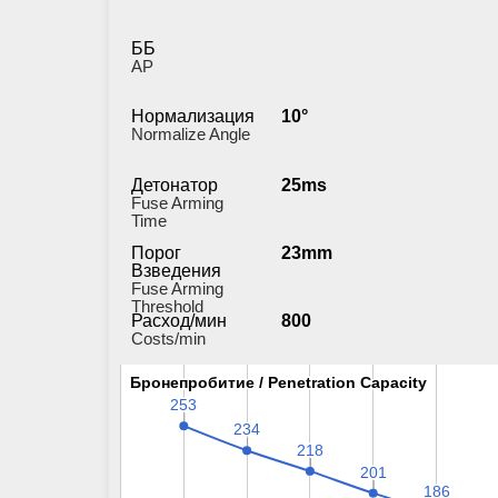
ББ
AP
Нормализация
10°
Normalize Angle
Детонатор
25ms
Fuse Arming
Time
Порог
23mm
Взведения
Fuse Arming
Threshold
Расход/мин
800
Costs/min
Бронепробитие / Penetration Capacity
Бронепробитие / Penetration Capacity
253
253
234
234
218
218
201
201
186
186