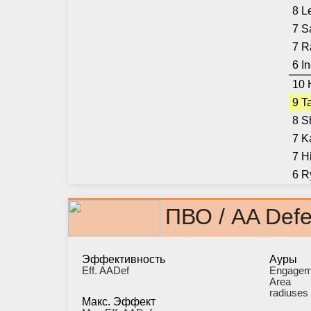
8 L
7 S
7 R
6 I
10 
9 T
8 S
7 K
7 H
6 R
ПВО / AA Def
Эффективность
Ауры
Eff. AADef
Engagem
Area
radiuses
Макс. Эффект