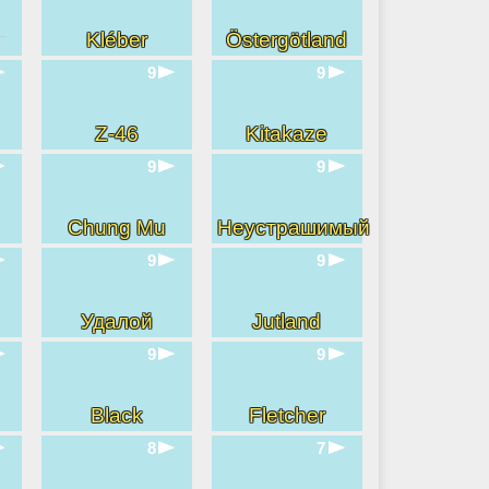
Kléber
Östergötland
9
9
Z-46
Kitakaze
9
9
Chung Mu
Неустрашимый
9
9
Удалой
Jutland
9
9
Black
Fletcher
8
7