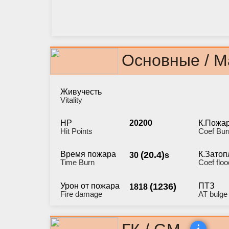
Основные / M
Живучесть
Vitality
HP
20200
К.Пожа
Hit Points
Coef Bur
Время пожара
(20.4)
К.Затоп
30
s
Time Burn
Coef floo
Урон от пожара
(1236)
ПТЗ
1818
Fire damage
AT bulge
i