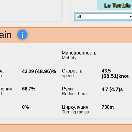
Le Terrible
i
ain
Маневренность
Мobility
ра
(48.96)
Скорость
43.5
43.29
%
n
speed
(68.51)
knot
ления
66.7%
Рули
(4.7)
4.7
s
d
Rudder Time
0%
Циркуляция
730m
Turning radius