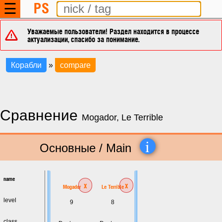
PS
☰
Уважаемые пользователи! Раздел находится в процессе
актуализации, спасибо за понимание.
Корабли
»
compare
Сравнение
Mogador, Le Terrible
i
Основные / Main
name
x
x
Mogador
Le Terrible
level
9
8
class