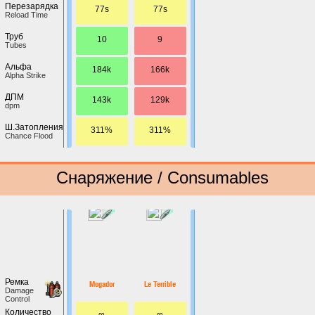
Перезарядка
77s
77s
Reload Time
Труб
10
9
Tubes
Альфа
184k
166k
Alpha Strike
ДПМ
143k
129k
dpm
Ш.Затопления
311%
311%
Chance Flood
Снаряжение / Consumables
Ремка
Mogador
Le Terrible
Damage
Control
Количество
∞
∞