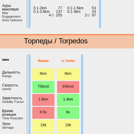
Ауры
0.1-2km
77
0.1-1.5km
53
максимум
0.1-3.8km
137
0.1-3km
24
Max
4☉
205
2☉
97
Engagement
Area radiuses
Торпеды / Torpedos
name
Mogador
Le Terrible
Дальность
8km
8km
Range
Скорость
75knot
65knot
speed
Заметность
1.8km
1.4km
Visibility Factor
Время
8.9s
8s
реакции
Time Reaction
Урон
18k
18k
damage