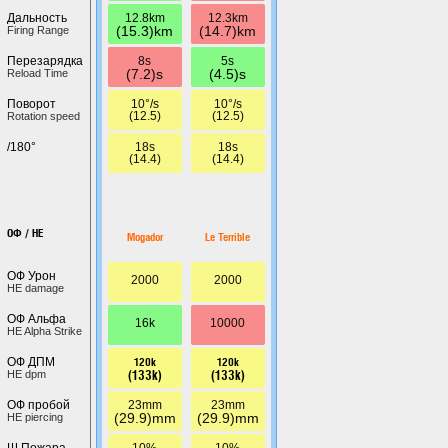
12.8km
12.3km
Дальность
(15.3)km
(14.7)km
Firing Range
8s
5s
Перезарядка
(7.2)s
(4.5)s
Reload Time
10°/s
10°/s
Поворот
(12.5)
(12.5)
Rotation speed
18s
18s
/180°
(14.4)
(14.4)
ОФ / HE
Mogador
Le Terrible
ОФ Урон
2000
2000
HE damage
ОФ Альфа
16k
10000
HE Alpha Strike
120k
120k
ОФ ДПМ
(133k)
(133k)
HE dpm
23mm
23mm
ОФ пробой
(29.9)mm
(29.9)mm
HE piercing
10%
10%
Ш.Пожара