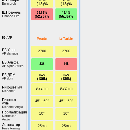
(13)%
(13)%
Burn prob
39.82%
43.4%
Ш.Поджечь
(52.25)%
(56.36)%
Chance Fire
ББ / AP
Mogador
Le Terrible
ББ Урон
2700
2700
AP damage
ББ Альфа
22k
14k
AP Alpha Strike
162k
162k
ББ ДПМ
(180k)
(180k)
AP dpm
Рикошет мм
9.72mm
9.72mm
Ricochet
Рикошет
45° - 60°
45° - 60°
углы
Ricochet Angle
Нормализация
10°
10°
Normalize
Angle
Детонатор
25ms
25ms
Fuse Arming