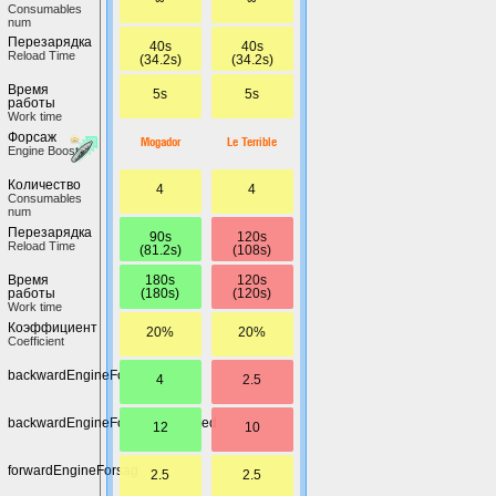
Сonsumables
num
Перезарядка
40s
40s
Reload Time
(34.2s)
(34.2s)
Время
5s
5s
работы
Work time
Форсаж
Mogador
Le Terrible
Engine Boost
Количество
4
4
Сonsumables
num
Перезарядка
90s
120s
Reload Time
(81.2s)
(108s)
180s
120s
Время
(180s)
(120s)
работы
Work time
Коэффициент
20%
20%
Coefficient
backwardEngineForsag
4
2.5
backwardEngineForsagMaxSpeed
12
10
forwardEngineForsag
2.5
2.5