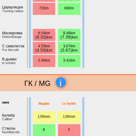
Циркуляция
730m
690m
Turning radius
9.54km
8.46km
Маскировка
(8.33)km
(7.39)km
DetectRange
4.59km
3.67km
С самолетов
(4.59)km
(3.67)km
For Aircraft
В дымах
3.96km
3.42km
in smoke
i
ГК / MG
name
Mogador
Le Terrible
Калибр
139mm
139mm
Caliber
Стволы
8
5
NumBarrels