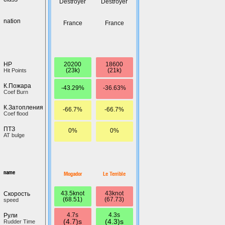
Destroyer
Destroyer
nation
France
France
20200
18600
HP
(23k)
(21k)
Hit Points
К.Пожара
-43.29%
-36.63%
Coef Burn
К.Затопления
-66.7%
-66.7%
Coef flood
ПТЗ
0%
0%
AT bulge
name
Mogador
Le Terrible
43.5knot
43knot
Скорость
(68.51)
(67.73)
speed
4.7s
4.3s
Рули
(4.7)s
(4.3)s
Rudder Time