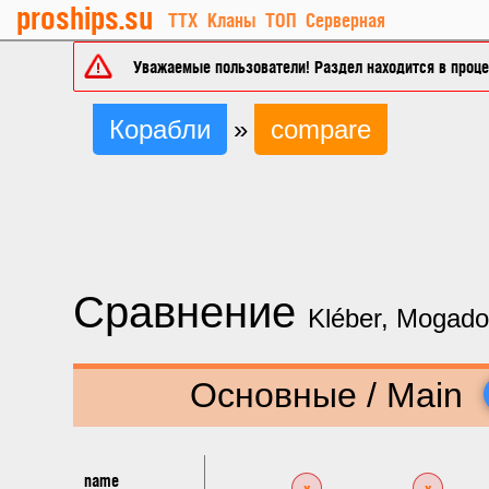
proships.su
ТТХ
Кланы
ТОП
Серверная
Уважаемые пользователи! Раздел находится в процес
Корабли
»
compare
Сравнение
Kléber, Mogado
Основные / Main
name
x
x