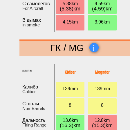
С самолетов
5.38km
4.59km
For Aircraft
(5.38)km
(4.59)km
В дымах
4.15km
3.96km
in smoke
i
ГК / MG
name
Kléber
Mogador
Калибр
139mm
139mm
Caliber
Стволы
8
8
NumBarrels
Дальность
13.6km
12.8km
Firing Range
(16.3)km
(15.3)km