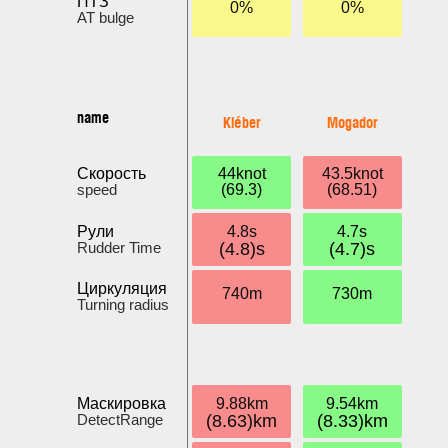
ПТЗ
0%
0%
AT bulge
name
Kléber
Mogador
Скорость
44knot
43.5knot
speed
(69.3)
(68.51)
Рули
4.8s
4.7s
Rudder Time
(4.8)s
(4.7)s
Циркуляция
740m
730m
Turning radius
Маскировка
9.88km
9.54km
DetectRange
(8.63)km
(8.33)km