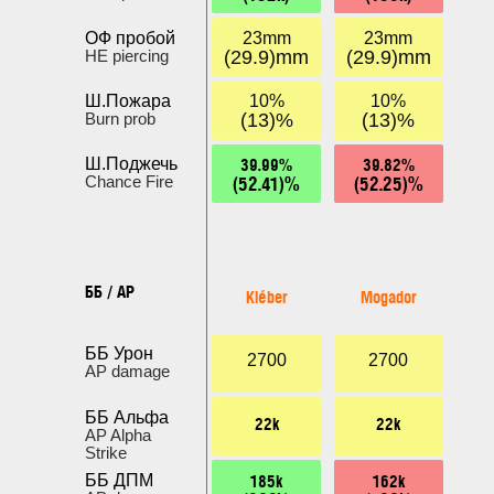
ОФ пробой
23mm
23mm
HE piercing
(29.9)mm
(29.9)mm
Ш.Пожара
10%
10%
Burn prob
(13)%
(13)%
39.99%
39.82%
Ш.Поджечь
(52.41)%
(52.25)%
Chance Fire
ББ / AP
Kléber
Mogador
ББ Урон
2700
2700
AP damage
ББ Альфа
22k
22k
AP Alpha
Strike
185k
162k
ББ ДПМ