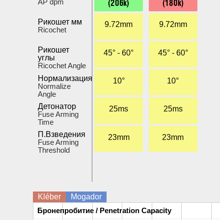
(206k)
(180k)
AP dpm
Рикошет мм
9.72mm
9.72mm
Ricochet
Рикошет
45° - 60°
45° - 60°
углы
Ricochet Angle
Нормализация
10°
10°
Normalize
Angle
Детонатор
25ms
25ms
Fuse Arming
Time
П.Взведения
23mm
23mm
Fuse Arming
Threshold
Kléber
Mogador
Бронепробитие / Penetration Capacity
Бронепробитие / Penetration Capacity