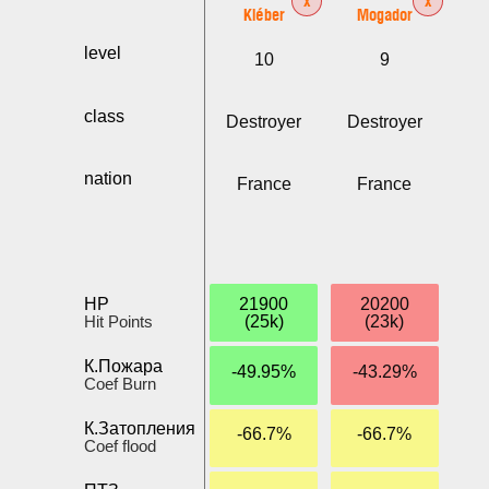
Kléber
Mogador
level
10
9
class
Destroyer
Destroyer
nation
France
France
HP
21900
20200
Hit Points
(25k)
(23k)
К.Пожара
-49.95%
-43.29%
Coef Burn
К.Затопления
-66.7%
-66.7%
Coef flood