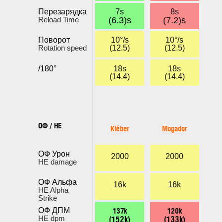
Перезарядка
7s
8s
Reload Time
(6.3)s
(7.2)s
Поворот
10°/s
10°/s
Rotation speed
(12.5)
(12.5)
/180°
18s
18s
(14.4)
(14.4)
ОФ / HE
Kléber
Mogador
ОФ Урон
2000
2000
HE damage
ОФ Альфа
16k
16k
HE Alpha
Strike
137k
120k
ОФ ДПМ
(152k)
(133k)
HE dpm