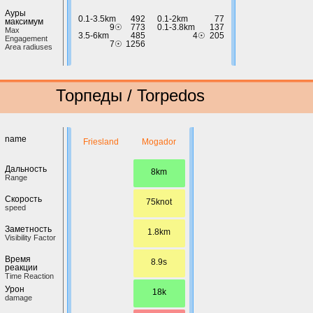
Ауры
0.1-3.5km
492
0.1-2km
77
максимум
9☉
773
0.1-3.8km
137
Max
3.5-6km
485
4☉
205
Engagement
7☉
1256
Area radiuses
Торпеды / Torpedos
name
Friesland
Mogador
Дальность
8km
Range
Скорость
75knot
speed
Заметность
1.8km
Visibility Factor
Время
8.9s
реакции
Time Reaction
Урон
18k
damage