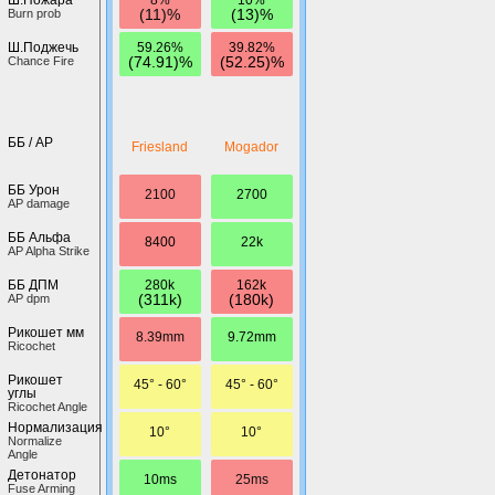
(11)%
(13)%
Burn prob
59.26%
39.82%
Ш.Поджечь
(74.91)%
(52.25)%
Chance Fire
ББ / AP
Friesland
Mogador
ББ Урон
2100
2700
AP damage
ББ Альфа
8400
22k
AP Alpha Strike
280k
162k
ББ ДПМ
(311k)
(180k)
AP dpm
Рикошет мм
8.39mm
9.72mm
Ricochet
Рикошет
45° - 60°
45° - 60°
углы
Ricochet Angle
Нормализация
10°
10°
Normalize
Angle
Детонатор
10ms
25ms
Fuse Arming