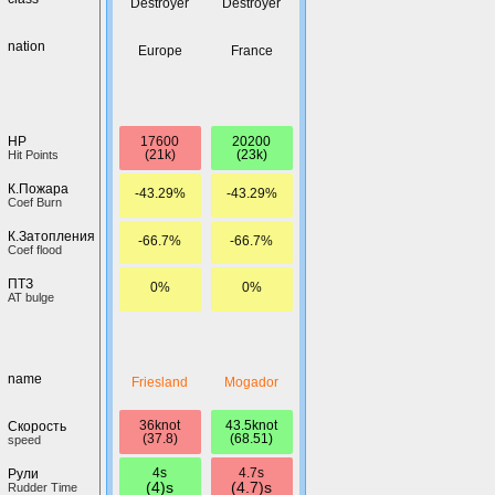
Destroyer
Destroyer
nation
Europe
France
17600
20200
HP
(21k)
(23k)
Hit Points
К.Пожара
-43.29%
-43.29%
Coef Burn
К.Затопления
-66.7%
-66.7%
Coef flood
ПТЗ
0%
0%
AT bulge
name
Friesland
Mogador
36knot
43.5knot
Скорость
(37.8)
(68.51)
speed
4s
4.7s
Рули
(4)s
(4.7)s
Rudder Time