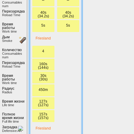
Сonsumables
num
Перезарядка
40s
40s
Reload Time
(34.2s)
(34.2s)
Время
5s
5s
работы
Work time
Дым
Friesland
Smoke
Количество
4
Сonsumables
num
Перезарядка
160s
Reload Time
(144s)
30s
Время
(30s)
работы
Work time
Радиус
450m
Radius
127s
Время жизни
(127s)
Life time
157s
Полное
(157s)
время жизни
Full life time
Заградка
Friesland
Defensive AA