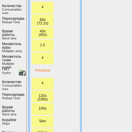
Количество
4
Сonsumables
num
Перезарядка
80s
Reload Time
(72.2s)
40s
Время
(40s)
работы
Work time
Множитель
1.5
ауры
Multiplier area
Множитель
4
тучки
Multiplier
bubble
ГАП
Friesland
Hydro
Количество
4
Сonsumables
num
Перезарядка
120s
Reload Time
(108s)
Время
100s
работы
Work time
Корабли
5km
Ships