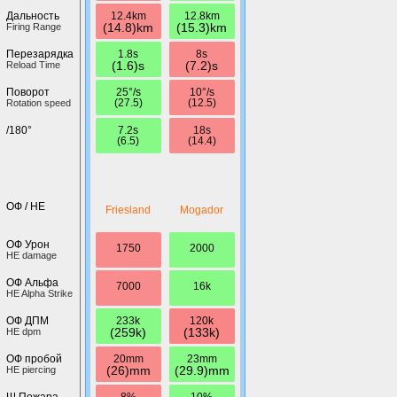
12.4km
12.8km
Дальность
(14.8)km
(15.3)km
Firing Range
1.8s
8s
Перезарядка
(1.6)s
(7.2)s
Reload Time
25°/s
10°/s
Поворот
(27.5)
(12.5)
Rotation speed
7.2s
18s
/180°
(6.5)
(14.4)
ОФ / HE
Friesland
Mogador
ОФ Урон
1750
2000
HE damage
ОФ Альфа
7000
16k
HE Alpha Strike
233k
120k
ОФ ДПМ
(259k)
(133k)
HE dpm
20mm
23mm
ОФ пробой
(26)mm
(29.9)mm
HE piercing
8%
10%
Ш.Пожара