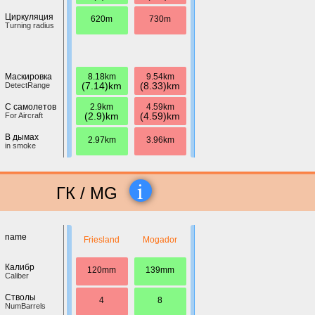
Циркуляция
620m
730m
Turning radius
8.18km
9.54km
Маскировка
(7.14)km
(8.33)km
DetectRange
2.9km
4.59km
С самолетов
(2.9)km
(4.59)km
For Aircraft
В дымах
2.97km
3.96km
in smoke
i
ГК / MG
name
Friesland
Mogador
Калибр
120mm
139mm
Caliber
Стволы
4
8
NumBarrels