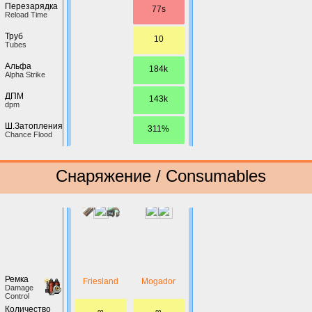
Перезарядка
77s
Reload Time
Труб
10
Tubes
Альфа
184k
Alpha Strike
ДПМ
143k
dpm
Ш.Затопления
311%
Chance Flood
Снаряжение / Consumables
Ремка
Friesland
Mogador
Damage
Control
Количество
∞
∞