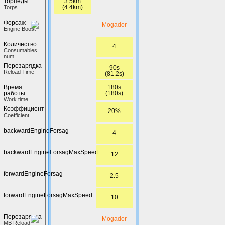
3.5km
Торпеды
(4.4km)
Torps
Форсаж
Mogador
Engine Boost
Количество
4
Сonsumables
num
Перезарядка
90s
Reload Time
(81.2s)
180s
Время
(180s)
работы
Work time
Коэффициент
20%
Coefficient
backwardEngineForsag
4
backwardEngineForsagMaxSpeed
12
forwardEngineForsag
2.5
forwardEngineForsagMaxSpeed
10
Перезарядка
Mogador
MB Reload