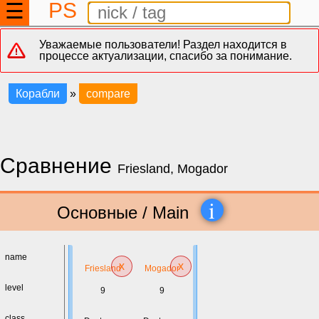
PS
☰
Уважаемые пользователи! Раздел находится в
процессе актуализации, спасибо за понимание.
Корабли
»
compare
Сравнение
Friesland, Mogador
i
Основные / Main
name
x
x
Friesland
Mogador
level
9
9
class