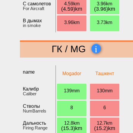
С самолетов
4.59km
3.96km
For Aircraft
(4.59)km
(3.96)km
В дымах
3.96km
3.73km
in smoke
i
ГК / MG
name
Mogador
Ташкент
Калибр
139mm
130mm
Caliber
Стволы
8
6
NumBarrels
Дальность
12.8km
12.7km
Firing Range
(15.3)km
(15.2)km