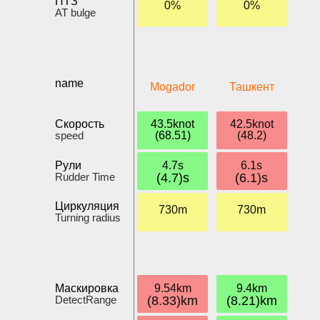
ПТЗ
0%
0%
AT bulge
name
Mogador
Ташкент
Скорость
43.5knot
42.5knot
speed
(68.51)
(48.2)
Рули
4.7s
6.1s
Rudder Time
(4.7)s
(6.1)s
Циркуляция
730m
730m
Turning radius
Маскировка
9.54km
9.4km
DetectRange
(8.33)km
(8.21)km