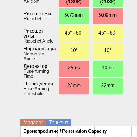
AP dpm
(180k)
(208k)
Рикошет мм
9.72mm
9.09mm
Ricochet
Рикошет
45° - 60°
45° - 60°
углы
Ricochet Angle
Нормализация
10°
10°
Normalize
Angle
Детонатор
25ms
10ms
Fuse Arming
Time
П.Взведения
23mm
22mm
Fuse Arming
Threshold
Mogador
Ташкент
Бронепробитие / Penetration Capacity
Бронепробитие / Penetration Capacity