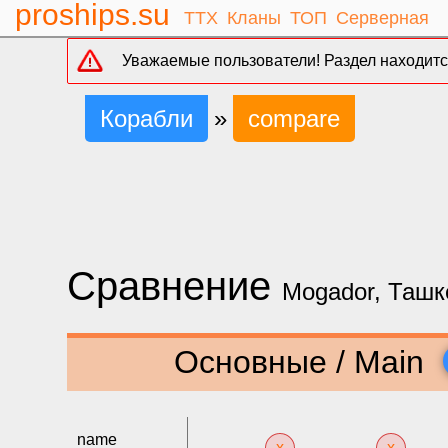
proships.su
ТТХ
Кланы
ТОП
Серверная
Уважаемые пользователи! Раздел находится
Корабли
»
compare
Сравнение
Mogador, Ташк
Основные / Main
name
x
x