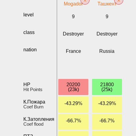
Mogador
Ташкент
level
9
9
class
Destroyer
Destroyer
nation
France
Russia
HP
20200
21800
Hit Points
(23k)
(25k)
К.Пожара
-43.29%
-43.29%
Coef Burn
К.Затопления
-66.7%
-66.7%
Coef flood