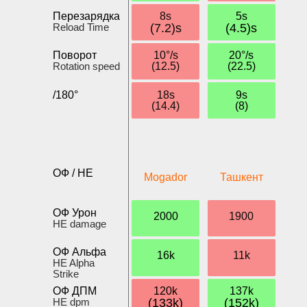
Перезарядка
8s
5s
Reload Time
(7.2)s
(4.5)s
Поворот
10°/s
20°/s
Rotation speed
(12.5)
(22.5)
/180°
18s
9s
(14.4)
(8)
ОФ / HE
Mogador
Ташкент
ОФ Урон
2000
1900
HE damage
ОФ Альфа
16k
11k
HE Alpha
Strike
ОФ ДПМ
120k
137k
HE dpm
(133k)
(152k)