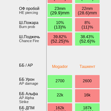
ОФ пробой
23mm
22mm
HE piercing
(29.9)mm
(28.6)mm
Ш.Пожара
10%
8%
Burn prob
(13)%
(11)%
Ш.Поджечь
39.82%
38.43%
Chance Fire
(52.25)%
(52.6)%
ББ / AP
Mogador
Ташкент
ББ Урон
2700
2600
AP damage
ББ Альфа
22k
16k
AP Alpha
Strike
ББ ДПМ
162k
187k