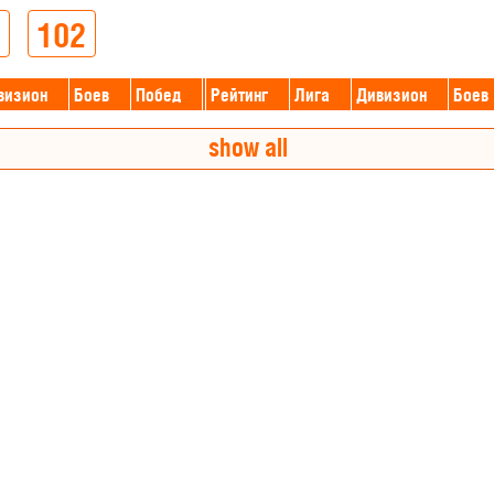
102
визион
Боев
Побед
Рейтинг
Лига
Дивизион
Боев
show all