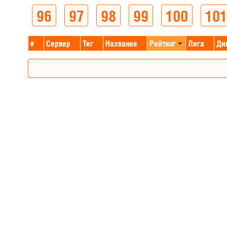
96
97
98
99
100
101
#
Сервер
Тег
Название
Рейтинг
Лига
Ди