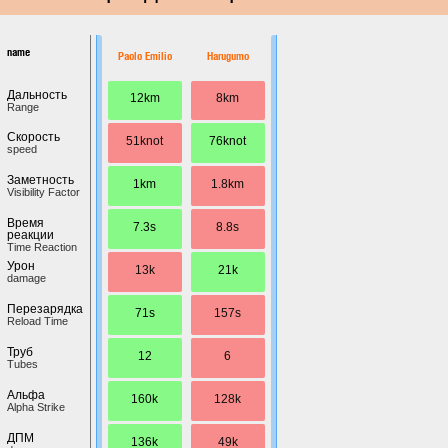
name
Paolo Emilio
Harugumo
Дальность
12km
8km
Range
Скорость
51knot
76knot
speed
Заметность
1km
1.8km
Visibility Factor
Время
7.3s
8.8s
реакции
Time Reaction
Урон
13k
21k
damage
Перезарядка
71s
157s
Reload Time
Труб
12
6
Tubes
Альфа
160k
128k
Alpha Strike
ДПМ
136k
49k