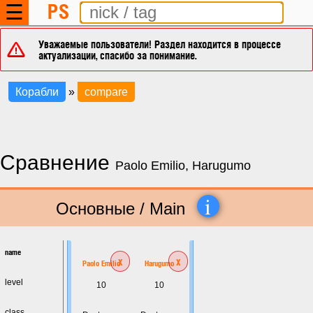
PS
☰
Уважаемые пользователи! Раздел находится в процессе
актуализации, спасибо за понимание.
Корабли
»
compare
Сравнение
Paolo Emilio, Harugumo
i
Основные / Main
name
x
x
Paolo Emilio
Harugumo
level
10
10
class