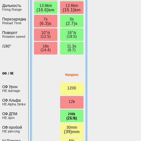
13.8km
12.6km
Дальность
(16.6)km
(15.1)km
Firing Range
7s
3s
Перезарядка
(6.3)s
(2.7)s
Reload Time
10°/s
16°/s
Поворот
(12.5)
(18.5)
Rotation speed
18s
11.3s
/180°
(14.4)
(9.7)
ОФ / HE
Harugumo
ОФ Урон
1200
HE damage
ОФ Альфа
12k
HE Alpha Strike
240k
ОФ ДПМ
(267k)
HE dpm
30mm
ОФ пробой
(39)mm
HE piercing
5%
Ш.Пожара