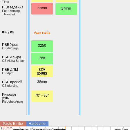
Time
П.Взведения
23mm
17mm
Fuse Arming
Threshold
ПББ / CS
Paolo Emilio
ПББ Урон
3250
CS damage
ПББ Альфа
26k
CS Alpha Strike
223k
ПББ ДПМ
(248k)
CS dpm
38mm
ПББ пробой
CS piercing
Рикошет
70° - 80°
углы
Ricochet Angle
Paolo Emilio
Harugumo
188mm
188mm