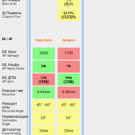
(8)%
Burn prob
52.11%
Ш.Поджечь
(73.23)%
Chance Fire
ББ / AP
Paolo Emilio
Harugumo
ББ Урон
2500
1700
AP damage
ББ Альфа
20k
17k
AP Alpha Strike
171k
340k
ББ ДПМ
(190k)
(378k)
AP dpm
Рикошет мм
9.44mm
6.99mm
Ricochet
Рикошет
45° - 60°
45° - 60°
углы
Ricochet Angle
Нормализация
10°
10°
Normalize
Angle
Детонатор
10ms
10ms
Fuse Arming