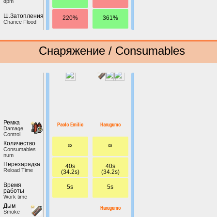
dpm
Ш.Затопления
220%
361%
Chance Flood
Снаряжение / Consumables
Ремка
Paolo Emilio
Harugumo
Damage
Control
Количество
∞
∞
Сonsumables
num
Перезарядка
40s
40s
Reload Time
(34.2s)
(34.2s)
Время
5s
5s
работы
Work time
Дым
Harugumo
Smoke