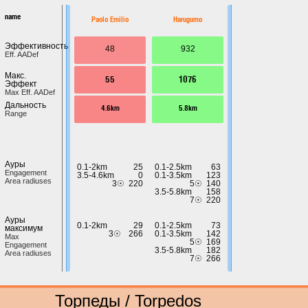
name
Paolo Emilio
Harugumo
Эффективность
48
932
Eff. AADef
Макс.
55
1076
Эффект
Max Eff. AADef
Дальность
4.6km
5.8km
Range
Ауры
0.1-2km
25
0.1-2.5km
63
Engagement
3.5-4.6km
0
0.1-3.5km
123
Area radiuses
3☉
220
5☉
140
3.5-5.8km
158
7☉
220
Ауры
0.1-2km
29
0.1-2.5km
73
максимум
3☉
266
0.1-3.5km
142
Max
5☉
169
Engagement
3.5-5.8km
182
Area radiuses
7☉
266
Торпеды / Torpedos