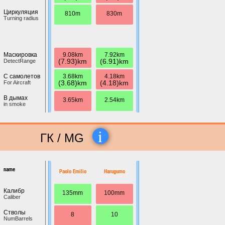
Циркуляция
810m
830m
Turning radius
9.08km
7.92km
Маскировка
(7.93)km
(6.91)km
DetectRange
3.68km
4.18km
С самолетов
(3.68)km
(4.18)km
For Aircraft
В дымах
3.65km
2.54km
in smoke
i
ГК / MG
name
Paolo Emilio
Harugumo
Калибр
135mm
100mm
Caliber
Стволы
8
10
NumBarrels