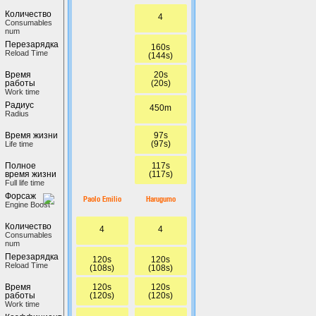
Количество
4
Сonsumables
num
Перезарядка
160s
Reload Time
(144s)
20s
Время
(20s)
работы
Work time
Радиус
450m
Radius
97s
Время жизни
(97s)
Life time
117s
Полное
(117s)
время жизни
Full life time
Форсаж
Paolo Emilio
Harugumo
Engine Boost
Количество
4
4
Сonsumables
num
Перезарядка
120s
120s
Reload Time
(108s)
(108s)
120s
120s
Время
(120s)
(120s)
работы
Work time