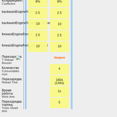
Коэффициент
8%
8%
Coefficient
backwardEngineForsag
2.5
2.5
backwardEngineForsagMaxSpeed
10
10
forwardEngineForsag
2.5
2.5
forwardEngineForsagMaxSpeed
10
10
Перезарядка
Harugumo
T Reload
Booster
Количество
4
Сonsumables
num
Перезарядка
160s
Reload Time
(144s)
Время
1s
работы
Work time
Перезарядка
5
торпед
Torps reload
time