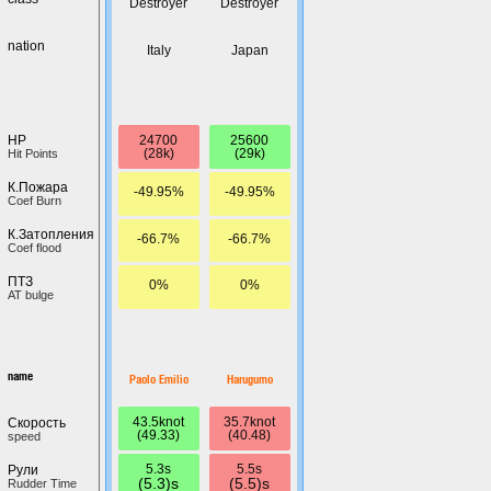
Destroyer
Destroyer
nation
Italy
Japan
24700
25600
HP
(28k)
(29k)
Hit Points
К.Пожара
-49.95%
-49.95%
Coef Burn
К.Затопления
-66.7%
-66.7%
Coef flood
ПТЗ
0%
0%
AT bulge
name
Paolo Emilio
Harugumo
43.5knot
35.7knot
Скорость
(49.33)
(40.48)
speed
5.3s
5.5s
Рули
(5.3)s
(5.5)s
Rudder Time