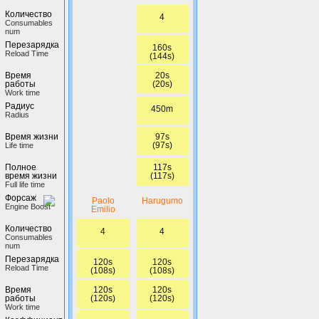
Количество
4
Сonsumables
num
Перезарядка
160s
Reload Time
(144s)
20s
Время
(20s)
работы
Work time
Радиус
450m
Radius
97s
Время жизни
(97s)
Life time
117s
Полное
(117s)
время жизни
Full life time
Форсаж
Paolo
Harugumo
Engine Boost
Emilio
Количество
4
4
Сonsumables
num
Перезарядка
120s
120s
Reload Time
(108s)
(108s)
120s
120s
Время
(120s)
(120s)
работы
Work time