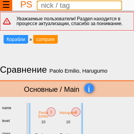
PS
☰
Уважаемые пользователи! Раздел находится в
процессе актуализации, спасибо за понимание.
Корабли
»
compare
Сравнение
Paolo Emilio, Harugumo
i
Основные / Main
name
x
x
Paolo
Harugumo
Emilio
level
10
10
class