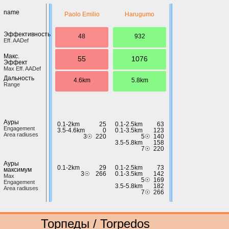
name
Paolo Emilio
Harugumo
Эффективность
48
932
Eff. AADef
Макс.
55
1076
Эффект
Max Eff. AADef
Дальность
4.6km
5.8km
Range
Ауры
0.1-2km
25
0.1-2.5km
63
Engagement
3.5-4.6km
0
0.1-3.5km
123
Area radiuses
3☉
220
5☉
140
3.5-5.8km
158
7☉
220
Ауры
0.1-2km
29
0.1-2.5km
73
максимум
3☉
266
0.1-3.5km
142
Max
5☉
169
Engagement
3.5-5.8km
182
Area radiuses
7☉
266
Торпеды / Torpedos