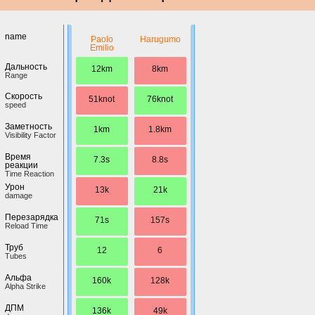
name
Paolo
Harugumo
Emilio
Дальность
12km
8km
Range
Скорость
51knot
76knot
speed
Заметность
1km
1.8km
Visibility Factor
Время
7.3s
8.8s
реакции
Time Reaction
Урон
13k
21k
damage
Перезарядка
71s
157s
Reload Time
Труб
12
6
Tubes
Альфа
160k
128k
Alpha Strike
ДПМ
136k
49k