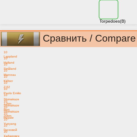
Torpedoes(B)
Сравнить / Compare
10
Lappland
10
Halland
10
Småland
10
Marceau
10
Kléber
10
Z-52
10
Paolo Emilio
10
Shimakaze
10
12km
Shimakaze
10
8km
Shimakaze
10
20km
Hayate
10
Yueyang
10
Грозовой
10
Хабаровск