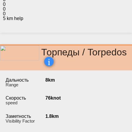
0
0
0
5 km help
Торпеды / Torpedos
i
Дальность
8km
Range
Скорость
76knot
speed
Заметность
1.8km
Visibility Factor