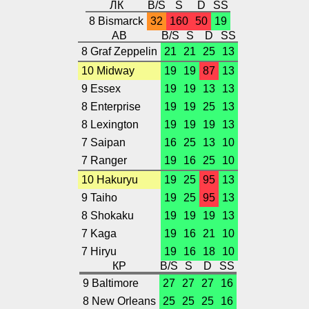
ЛК
B/S
S
D
SS
8 Bismarck
32
160
50
19
АВ
B/S
S
D
SS
8 Graf Zeppelin
21
21
25
13
10 Midway
19
19
87
13
9 Essex
19
19
13
13
8 Enterprise
19
19
25
13
8 Lexington
19
19
19
13
7 Saipan
16
25
13
10
7 Ranger
19
16
25
10
10 Hakuryu
19
25
95
13
9 Taiho
19
25
95
13
8 Shokaku
19
19
19
13
7 Kaga
19
16
21
10
7 Hiryu
19
16
18
10
КР
B/S
S
D
SS
9 Baltimore
27
27
27
16
8 New Orleans
25
25
25
16