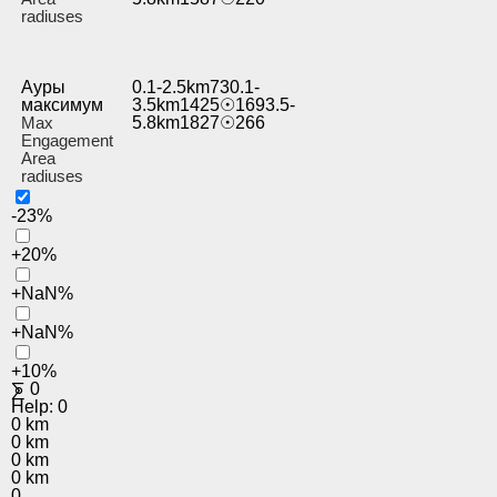
radiuses
Ауры
0.1-2.5km730.1-
максимум
3.5km1425☉1693.5-
Max
5.8km1827☉266
Engagement
Area
radiuses
-23%
+20%
+NaN%
+NaN%
+10%
⨊
0
Help:
0
0 km
0 km
0 km
0 km
0