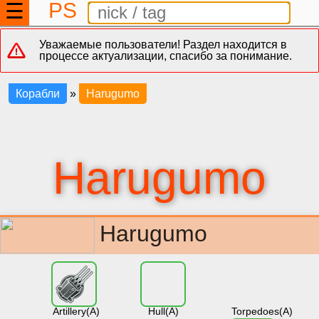
PS
☰
Уважаемые пользователи! Раздел находится в
процессе актуализации, спасибо за понимание.
Корабли
»
Harugumo
Harugumo
Harugumo
Artillery(A)
Hull(A)
Torpedoes(A)