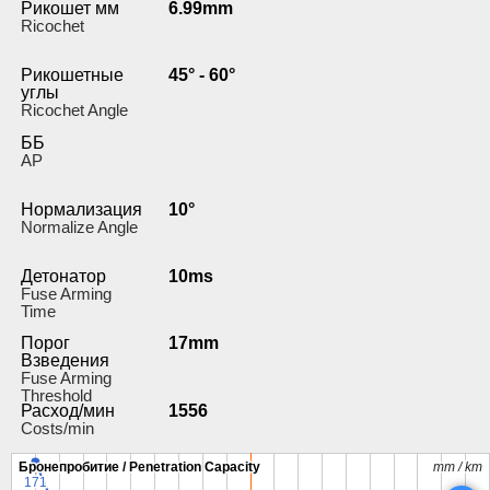
Рикошет мм
6.99mm
Ricochet
Рикошетные
45° - 60°
углы
Ricochet Angle
ББ
AP
Нормализация
10°
Normalize Angle
Детонатор
10ms
Fuse Arming
Time
Порог
17mm
Взведения
Fuse Arming
Threshold
Расход/мин
1556
Costs/min
Бронепробитие / Penetration Capacity
Бронепробитие / Penetration Capacity
mm / km
mm / km
171
171