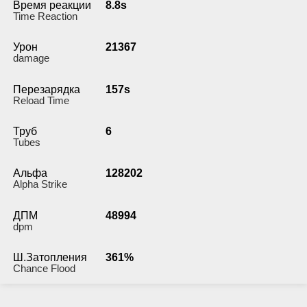
Время реакции
8.8s
Time Reaction
Урон
21367
damage
Перезарядка
157s
Reload Time
Труб
6
Tubes
Альфа
128202
Alpha Strike
ДПМ
48994
dpm
Ш.Затопления
361%
Chance Flood