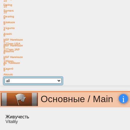
10
Daring
10
Somers
10
Gearing
9
Kitakaze
9
Yūgumo
8
Arashi
8
HSF Harekaze
8
127mm USA
HSF Harekaze
8
127mm JAP
Asashio
8
HSF Harekaze
8
100mm
AL Yukikaze
8
Kagerō
8
Akizuki
i
Основные / Main
Живучесть
Vitality