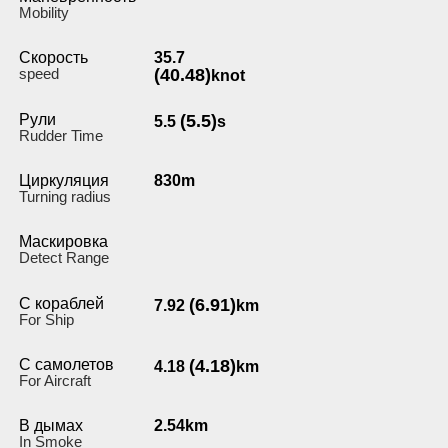
Мobility
Скорость
35.7
speed
(40.48)
knot
Рули
(5.5)
5.5
s
Rudder Time
Циркуляция
830m
Turning radius
Маскировка
Detect Range
С кораблей
(6.91)
7.92
km
For Ship
С самолетов
(4.18)
4.18
km
For Aircraft
В дымах
2.54km
In Smoke