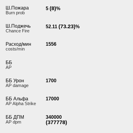
Ш.Пожара
(8)
5
%
Burn prob
Ш.Поджечь
(73.23)
52.11
%
Chance Fire
Расход/мин
1556
costs/min
ББ
AP
ББ Урон
1700
AP damage
ББ Альфа
17000
AP Alpha Strike
ББ ДПМ
340000
AP dpm
(377778)