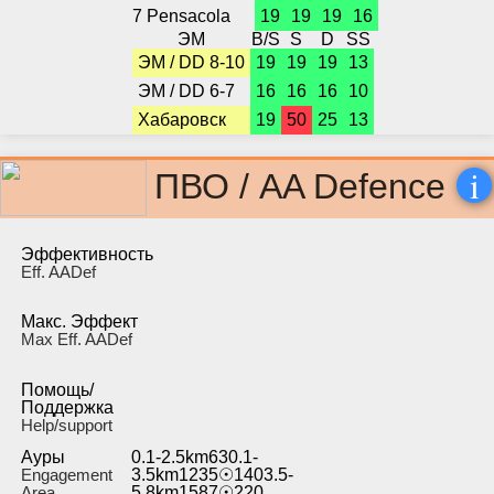
7 Pensacola
19
19
19
16
ЭМ
B/S
S
D
SS
ЭМ / DD 8-10
19
19
19
13
ЭМ / DD 6-7
16
16
16
10
Хабаровск
19
50
25
13
i
ПВО / AA Defence
Эффективность
Eff. AADef
Макс. Эффект
Max Eff. AADef
Помощь/
Поддержка
Help/support
Ауры
0.1-2.5km630.1-
Engagement
3.5km1235☉1403.5-
Area
5.8km1587☉220