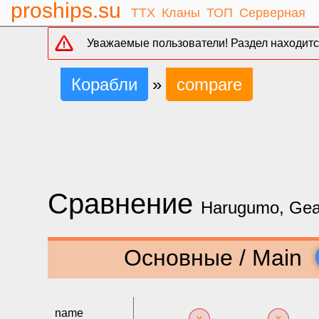
proships.su
ТТХ
Кланы
ТОП
Серверная
Уважаемые пользователи! Раздел находится
Корабли
»
compare
Сравнение
Harugumo, Gea
Основные / Main
name
x
x