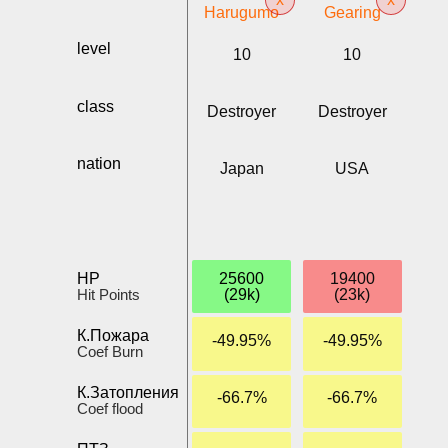
Harugumo
Gearing
level
10
10
class
Destroyer
Destroyer
nation
Japan
USA
HP
25600
19400
Hit Points
(29k)
(23k)
К.Пожара
-49.95%
-49.95%
Coef Burn
К.Затопления
-66.7%
-66.7%
Coef flood