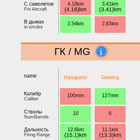
С самолетов
4.18km
3.41km
For Aircraft
(4.18)km
(3.41)km
В дымах
2.54km
2.83km
in smoke
i
ГК / MG
name
Harugumo
Gearing
Калибр
100mm
127mm
Caliber
Стволы
10
6
NumBarrels
Дальность
12.6km
11.1km
Firing Range
(15.1)km
(13.3)km