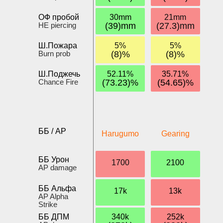
ОФ пробой
30mm
21mm
HE piercing
(39)mm
(27.3)mm
Ш.Пожара
5%
5%
Burn prob
(8)%
(8)%
Ш.Поджечь
52.11%
35.71%
Chance Fire
(73.23)%
(54.65)%
ББ / AP
Harugumo
Gearing
ББ Урон
1700
2100
AP damage
ББ Альфа
17k
13k
AP Alpha
Strike
ББ ДПМ
340k
252k