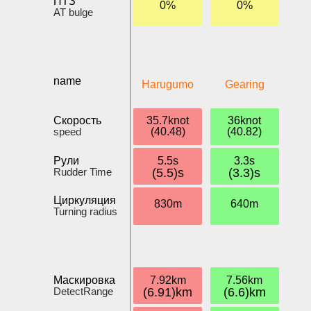
ПТЗ
0%
0%
AT bulge
name
Harugumo
Gearing
Скорость
35.7knot
36knot
speed
(40.48)
(40.82)
Рули
5.5s
3.3s
Rudder Time
(5.5)s
(3.3)s
Циркуляция
830m
640m
Turning radius
Маскировка
7.92km
7.56km
DetectRange
(6.91)km
(6.6)km