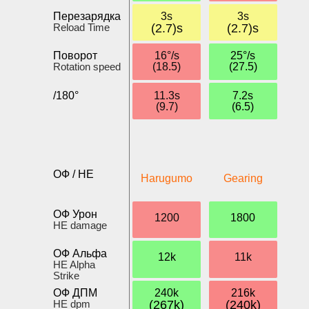
Перезарядка
3s
3s
Reload Time
(2.7)s
(2.7)s
Поворот
16°/s
25°/s
Rotation speed
(18.5)
(27.5)
/180°
11.3s
7.2s
(9.7)
(6.5)
ОФ / HE
Harugumo
Gearing
ОФ Урон
1200
1800
HE damage
ОФ Альфа
12k
11k
HE Alpha
Strike
ОФ ДПМ
240k
216k
HE dpm
(267k)
(240k)