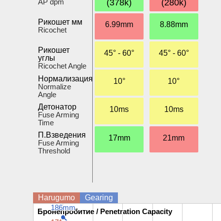
AP dpm
(378k)
(280k)
Рикошет мм
6.99mm
8.88mm
Ricochet
Рикошет
45° - 60°
45° - 60°
углы
Ricochet Angle
Нормализация
10°
10°
Normalize
Angle
Детонатор
10ms
10ms
Fuse Arming
Time
П.Взведения
17mm
21mm
Fuse Arming
Threshold
Harugumo
Gearing
186mm
186mm
Бронепробитие / Penetration Capacity
Бронепробитие / Penetration Capacity