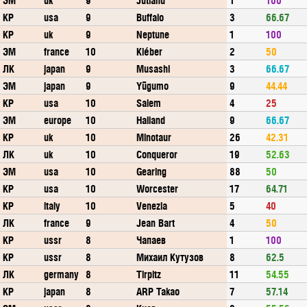
КР
usa
9
Buffalo
3
66.67
КР
uk
9
Neptune
1
100
ЭМ
france
10
Kléber
2
50
ЛК
japan
9
Musashi
3
66.67
ЭМ
japan
9
Yūgumo
9
44.44
КР
usa
10
Salem
4
25
ЭМ
europe
10
Halland
9
66.67
КР
uk
10
Minotaur
26
42.31
ЛК
uk
10
Conqueror
19
52.63
ЭМ
usa
10
Gearing
88
50
КР
usa
10
Worcester
17
64.71
КР
italy
10
Venezia
5
40
ЛК
france
9
Jean Bart
4
50
КР
ussr
8
Чапаев
1
100
КР
ussr
8
Михаил Кутузов
8
62.5
ЛК
germany
8
Tirpitz
11
54.55
КР
japan
8
ARP Takao
7
57.14