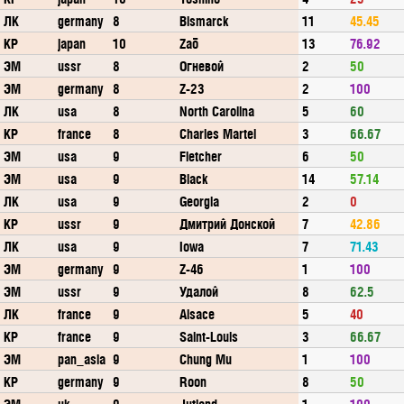
ЛК
germany
8
Bismarck
11
45.45
КР
japan
10
Zaō
13
76.92
ЭМ
ussr
8
Огневой
2
50
ЭМ
germany
8
Z-23
2
100
ЛК
usa
8
North Carolina
5
60
КР
france
8
Charles Martel
3
66.67
ЭМ
usa
9
Fletcher
6
50
ЭМ
usa
9
Black
14
57.14
ЛК
usa
9
Georgia
2
0
КР
ussr
9
Дмитрий Донской
7
42.86
ЛК
usa
9
Iowa
7
71.43
ЭМ
germany
9
Z-46
1
100
ЭМ
ussr
9
Удалой
8
62.5
ЛК
france
9
Alsace
5
40
КР
france
9
Saint-Louis
3
66.67
ЭМ
pan_asia
9
Chung Mu
1
100
КР
germany
9
Roon
8
50
ЭМ
uk
9
Jutland
1
100