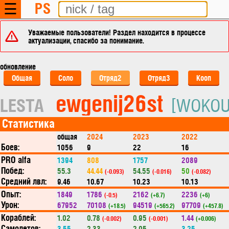
PS
☰
Уважаемые пользователи! Раздел находится в процессе
актуализации, спасибо за понимание.
обновление
Общая
Соло
Отряд2
Отряд3
Кооп
ewgenij26st
LESTA
[WOKOU
Статистика
общая
2024
2023
2022
Боев:
1056
9
22
16
PRO alfa
1394
808
1757
2089
Побед:
55.3
44.44
54.55
50
(-0.093)
(-0.016)
(-0.082)
Средний лвл:
9.46
10.67
10.23
10.13
Опыт:
1849
1786
2162
2236
(-0.5)
(+6.7)
(+6)
Урон:
67952
70108
94519
97709
(+18.5)
(+565.2)
(+457.8)
Кораблей:
1.02
0.78
0.95
1.44
(-0.002)
(-0.001)
(+0.006)
Самолетов:
3.55
2.33
2.05
3.25