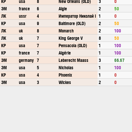
КР
usa
8
New Orleans (OLD)
3
0
ЭМ
france
6
Aigle
2
50
ЛК
ussr
4
Император Николай I
1
0
КР
usa
9
Baltimore (OLD)
2
50
ЛК
uk
8
Monarch
2
100
ЛК
uk
7
King George V
8
50
КР
usa
7
Pensacola (OLD)
1
100
КР
france
7
Algérie
1
100
ЭМ
germany
7
Leberecht Maass
3
66.67
ЭМ
usa
5
Nicholas
1
100
КР
usa
4
Phoenix
1
0
ЭМ
usa
3
Wickes
2
0