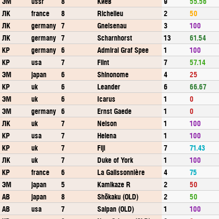
ЭМ
ussr
8
Киев
9
55.56
ЛК
france
8
Richelieu
2
50
ЛК
germany
7
Gneisenau
3
100
ЛК
germany
7
Scharnhorst
13
61.54
КР
germany
6
Admiral Graf Spee
1
100
КР
usa
7
Flint
7
57.14
ЭМ
japan
6
Shinonome
4
25
КР
uk
6
Leander
6
66.67
ЭМ
uk
6
Icarus
1
0
ЭМ
germany
6
Ernst Gaede
1
0
ЛК
uk
7
Nelson
1
100
КР
usa
7
Helena
1
100
КР
uk
7
Fiji
7
71.43
ЛК
uk
7
Duke of York
1
100
КР
france
6
La Galissonnière
4
75
ЭМ
japan
5
Kamikaze R
2
50
АВ
japan
8
Shōkaku (OLD)
2
50
АВ
usa
7
Saipan (OLD)
1
100