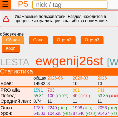
PS
☰
Уважаемые пользователи! Раздел находится в
процессе актуализации, спасибо за понимание.
обновление
Общая
Соло
Отряд2
Отряд3
Кооп
ewgenij26st
LESTA
[
Статистика
общая
2026-06
2026-03
2026
Боев:
14982
3
10
13
PRO alfa
1591
703
881
741
Побед:
55.81
100
40
53.85
(+0.009)
(-0.011)
(-0.00
Средний лвл:
8.74
11
11
11
Опыт:
1789
2249
1998
2056
(+0.1)
(+0.1)
(+0.2)
Урон:
64333
104538
87546
91467
(+8.1)
(+15.5)
(+23