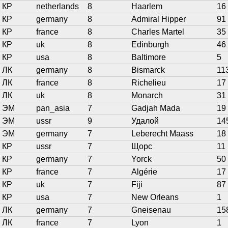
КР
netherlands
8
Haarlem
16
КР
germany
8
Admiral Hipper
91
КР
france
8
Charles Martel
35
КР
uk
8
Edinburgh
46
КР
usa
8
Baltimore
5
ЛК
germany
8
Bismarck
11
ЛК
france
8
Richelieu
17
ЛК
uk
8
Monarch
31
ЭМ
pan_asia
7
Gadjah Mada
19
ЭМ
ussr
9
Удалой
14
ЭМ
germany
7
Leberecht Maass
18
КР
ussr
7
Щорс
11
КР
germany
7
Yorck
50
КР
france
7
Algérie
17
КР
uk
7
Fiji
87
КР
usa
7
New Orleans
1
ЛК
germany
7
Gneisenau
15
ЛК
france
7
Lyon
1