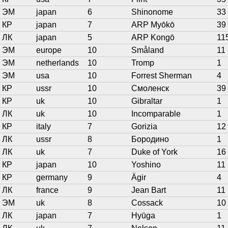
ЭМ
japan
6
Shinonome
33
КР
japan
7
ARP Myōkō
39
ЛК
japan
5
ARP Kongō
11
ЭМ
europe
10
Småland
11
ЭМ
netherlands
10
Tromp
1
ЭМ
usa
10
Forrest Sherman
4
КР
ussr
10
Смоленск
39
КР
uk
10
Gibraltar
1
ЛК
uk
10
Incomparable
1
КР
italy
7
Gorizia
12
ЛК
ussr
8
Бородино
1
ЛК
uk
7
Duke of York
16
КР
japan
10
Yoshino
11
КР
germany
9
Ägir
4
ЛК
france
9
Jean Bart
11
ЭМ
uk
8
Cossack
10
ЛК
japan
7
Hyūga
1