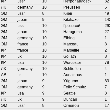
КР
ussr
10
Петропавловск
32
ЛК
germany
10
Preussen
6
ЭМ
ussr
8
Киев
49
ЭМ
japan
9
Kitakaze
14
ЭМ
ussr
10
Грозовой
29
ЭМ
japan
10
Harugumo
27
ЭМ
germany
10
Elbing
1
ЭМ
france
10
Marceau
8
КР
france
10
Marseille
2
КР
uk
10
Goliath
8
КР
usa
10
Worcester
78
ЛК
germany
10
Schlieffen
4
АВ
uk
10
Audacious
1
ЭМ
japan
9
Yūgumo
83
ЭМ
germany
9
Felix Schultz
7
КР
usa
9
Seattle
8
ЛК
uk
9
Duncan
1
ЭМ
ussr
8
Огневой
17