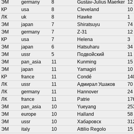
ЭМ
germany
8
Gustav-Julius Maerker
12
КР
usa
8
Cleveland
10
ЛК
uk
8
Hawke
1
ЭМ
japan
7
Shiratsuyu
74
ЭМ
germany
7
Z-31
12
КР
usa
7
Helena
3
ЭМ
japan
6
Hatsuharu
34
ЭМ
ussr
5
Подвойский
11
ЭМ
pan_asia
11
Kunming
15
ЭМ
japan
11
Yamagiri
10
КР
france
11
Condé
14
ЛК
ussr
11
Адмирал Ушаков
70
ЛК
germany
11
Hannover
24
ЛК
france
11
Patrie
17
ЭМ
pan_asia
10
Yueyang
25
ЭМ
europe
10
Halland
58
ЭМ
ussr
10
Хабаровск
31
ЭМ
italy
10
Attilio Regolo
15