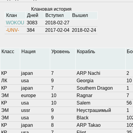
Клановая история
Клан
Дней
Вступил
Вышел
WOKOU
3083
2018-02-27
-UNV-
384
2017-02-04
2018-02-24
Класс
Нация
Уровень
Корабль
Бо
КР
japan
7
ARP Nachi
2
ЛК
usa
9
Georgia
10
КР
japan
7
Southern Dragon
1
ЭМ
europe
10
Ragnar
7
КР
usa
10
Salem
56
ЭМ
ussr
9
Неустрашимый
1
ЭМ
usa
9
Black
10
КР
japan
8
ARP Takao
10
КР
usa
7
Flint
35