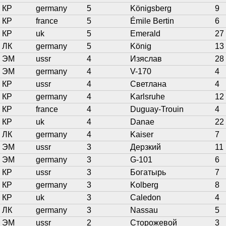
КР
germany
5
Königsberg
9
КР
france
5
Émile Bertin
6
КР
uk
5
Emerald
27
ЛК
germany
5
König
13
ЭМ
ussr
4
Изяслав
28
ЭМ
germany
4
V-170
4
КР
ussr
4
Светлана
4
КР
germany
4
Karlsruhe
12
КР
france
4
Duguay-Trouin
4
КР
uk
4
Danae
22
ЛК
germany
4
Kaiser
7
ЭМ
ussr
3
Дерзкий
11
ЭМ
germany
3
G-101
6
КР
ussr
3
Богатырь
7
КР
germany
3
Kolberg
8
КР
uk
3
Caledon
4
ЛК
germany
3
Nassau
5
ЭМ
ussr
2
Сторожевой
3