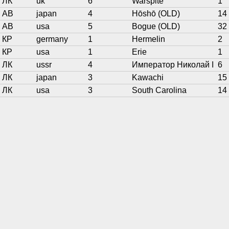
ЛК
uk
6
Warspite
1
АВ
japan
4
Hōshō (OLD)
14
АВ
usa
5
Bogue (OLD)
32
КР
germany
1
Hermelin
2
КР
usa
1
Erie
1
ЛК
ussr
4
Император Николай I
6
ЛК
japan
3
Kawachi
15
ЛК
usa
3
South Carolina
14