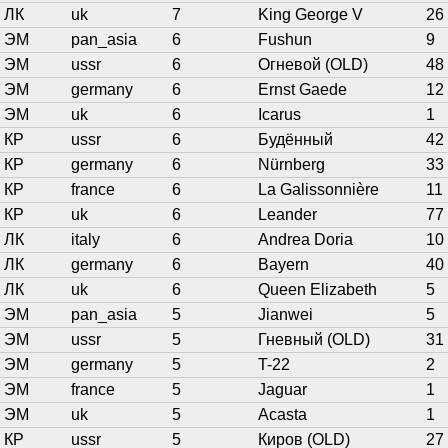
ЛК
uk
7
King George V
26
ЭМ
pan_asia
6
Fushun
9
ЭМ
ussr
6
Огневой (OLD)
48
ЭМ
germany
6
Ernst Gaede
12
ЭМ
uk
6
Icarus
1
КР
ussr
6
Будённый
42
КР
germany
6
Nürnberg
33
КР
france
6
La Galissonnière
11
КР
uk
6
Leander
77
ЛК
italy
6
Andrea Doria
10
ЛК
germany
6
Bayern
40
ЛК
uk
6
Queen Elizabeth
5
ЭМ
pan_asia
5
Jianwei
5
ЭМ
ussr
5
Гневный (OLD)
31
ЭМ
germany
5
T-22
2
ЭМ
france
5
Jaguar
1
ЭМ
uk
5
Acasta
1
КР
ussr
5
Киров (OLD)
27