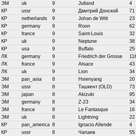
ЭМ
uk
9
Jutland
4
КР
ussr
9
Дмитрий Донской
71
КР
netherlands
9
Johan de Witt
23
КР
germany
9
Roon
62
КР
france
9
Saint-Louis
32
КР
uk
9
Neptune
38
КР
usa
9
Buffalo
25
ЛК
germany
9
Friedrich der Grosse
11
ЛК
france
9
Alsace
43
ЛК
uk
9
Lion
34
ЭМ
pan_asia
8
Hsienyang
20
ЭМ
ussr
8
Ташкент (OLD)
73
ЭМ
japan
8
Akizuki
95
ЭМ
germany
8
Z-23
34
ЭМ
france
8
Le Fantasque
16
ЭМ
uk
8
Lightning
22
КР
pan_america
8
Ignacio Allende
4
КР
ussr
8
Чапаев
55