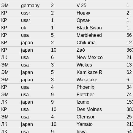
ЭМ
germany
2
V-25
1
КР
ussr
2
Новик
2
КР
ussr
1
Орлан
1
КР
uk
1
Black Swan
1
КР
usa
5
Marblehead
56
КР
japan
2
Chikuma
12
КР
japan
10
Zaō
36
ЛК
usa
6
New Mexico
21
ЭМ
usa
3
Wickes
13
ЭМ
japan
5
Kamikaze R
62
ЭМ
japan
3
Wakatake
6
КР
usa
4
Phoenix
34
ЭМ
usa
9
Fletcher
74
ЛК
japan
9
Izumo
15
КР
usa
10
Des Moines
38
ЭМ
usa
4
Clemson
25
ЛК
japan
10
Yamato
21
ЛК
usa
9
Iowa
54