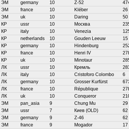
ЭМ
germany
10
Z-52
47
ЭМ
france
10
Kléber
26
ЭМ
uk
10
Daring
50
КР
ussr
10
Москва
23
КР
italy
10
Venezia
12
КР
netherlands
10
Gouden Leeuw
15
КР
germany
10
Hindenburg
25
КР
france
10
Henri IV
27
КР
uk
10
Minotaur
28
ЛК
ussr
10
Кремль
28
ЛК
italy
10
Cristoforo Colombo
6
ЛК
germany
10
Grosser Kurfürst
67
ЛК
france
10
République
27
ЛК
uk
10
Conqueror
21
ЭМ
pan_asia
9
Chung Mu
29
ЭМ
ussr
7
Киев (OLD)
62
ЭМ
germany
9
Z-46
62
ЭМ
france
9
Mogador
17