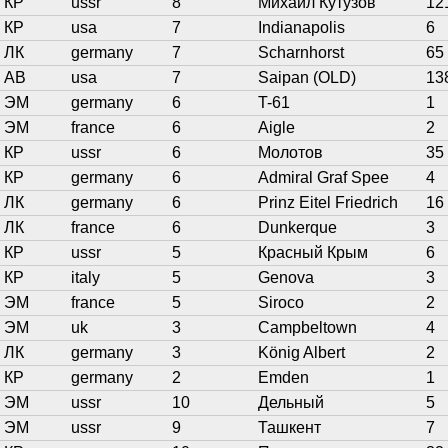
КР
ussr
8
Михаил Кутузов
12
КР
usa
7
Indianapolis
6
ЛК
germany
7
Scharnhorst
65
АВ
usa
7
Saipan (OLD)
13
ЭМ
germany
6
T-61
1
ЭМ
france
6
Aigle
2
КР
ussr
6
Молотов
35
КР
germany
6
Admiral Graf Spee
4
ЛК
germany
6
Prinz Eitel Friedrich
16
ЛК
france
6
Dunkerque
3
КР
ussr
5
Красный Крым
6
КР
italy
5
Genova
3
ЭМ
france
5
Siroco
2
ЭМ
uk
3
Campbeltown
4
ЛК
germany
3
König Albert
2
КР
germany
2
Emden
1
ЭМ
ussr
10
Дельный
5
ЭМ
ussr
9
Ташкент
7