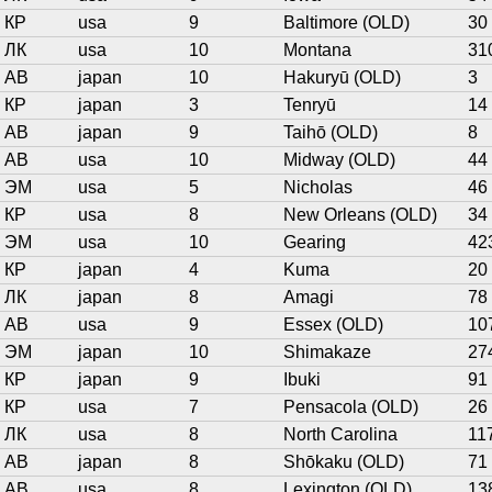
КР
usa
9
Baltimore (OLD)
30
ЛК
usa
10
Montana
31
АВ
japan
10
Hakuryū (OLD)
3
КР
japan
3
Tenryū
14
АВ
japan
9
Taihō (OLD)
8
АВ
usa
10
Midway (OLD)
44
ЭМ
usa
5
Nicholas
46
КР
usa
8
New Orleans (OLD)
34
ЭМ
usa
10
Gearing
42
КР
japan
4
Kuma
20
ЛК
japan
8
Amagi
78
АВ
usa
9
Essex (OLD)
10
ЭМ
japan
10
Shimakaze
27
КР
japan
9
Ibuki
91
КР
usa
7
Pensacola (OLD)
26
ЛК
usa
8
North Carolina
11
АВ
japan
8
Shōkaku (OLD)
71
АВ
usa
8
Lexington (OLD)
13