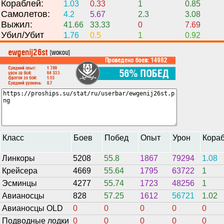
Кораблей:
1.03
0.33
1
0.85
Самолетов:
4.2
5.67
2.3
3.08
Выжил:
41.66
33.33
0
7.69
Убил/Убит
1.76
0.5
1
0.92
Класс
Боев
Побед
Опыт
Урон
Кора
Линкоры
5208
55.8
1867
79294
1.08
Крейсера
4669
55.64
1795
63722
1
Эсминцы
4277
55.74
1723
48256
1
Авианосцы
828
57.25
1612
56721
1.02
Авианосцы OLD
0
0
0
0
0
Подводные лодки
0
0
0
0
0