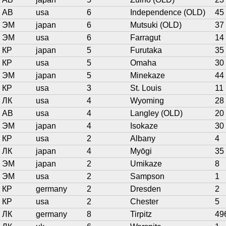
АВ
usa
6
Independence (OLD)
45
ЭМ
japan
6
Mutsuki (OLD)
37
ЭМ
usa
6
Farragut
14
КР
japan
5
Furutaka
35
КР
usa
5
Omaha
30
ЭМ
japan
5
Minekaze
44
КР
usa
3
St. Louis
11
ЛК
usa
4
Wyoming
28
АВ
usa
4
Langley (OLD)
20
ЭМ
japan
4
Isokaze
30
КР
usa
2
Albany
4
ЛК
japan
4
Myōgi
35
ЭМ
japan
2
Umikaze
8
ЭМ
usa
2
Sampson
1
КР
germany
2
Dresden
2
КР
usa
2
Chester
5
ЛК
germany
8
Tirpitz
49