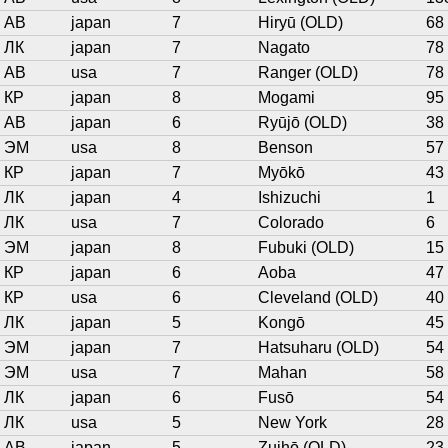
АВ
japan
7
Hiryū (OLD)
68
ЛК
japan
7
Nagato
78
АВ
usa
7
Ranger (OLD)
78
КР
japan
8
Mogami
95
АВ
japan
6
Ryūjō (OLD)
38
ЭМ
usa
8
Benson
57
КР
japan
7
Myōkō
43
ЛК
japan
4
Ishizuchi
1
ЛК
usa
7
Colorado
6
ЭМ
japan
8
Fubuki (OLD)
15
КР
japan
6
Aoba
47
КР
usa
6
Cleveland (OLD)
40
ЛК
japan
5
Kongō
45
ЭМ
japan
7
Hatsuharu (OLD)
54
ЭМ
usa
7
Mahan
58
ЛК
japan
6
Fusō
54
ЛК
usa
5
New York
28
АВ
japan
5
Zuihō (OLD)
23