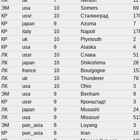
ЛК
uk
7
Nelson
11
ЭМ
usa
10
Somers
69
КР
ussr
10
Сталинград
17
КР
japan
9
Azuma
7
КР
italy
10
Napoli
17
КР
uk
10
Plymouth
2
КР
usa
9
Alaska
4
ЛК
ussr
10
Слава
51
ЛК
japan
10
Shikishima
28
ЛК
france
10
Bourgogne
15
ЛК
uk
10
Thunderer
76
ЛК
usa
10
Ohio
3
ЭМ
usa
9
Benham
9
КР
ussr
9
Кронштадт
3
ЛК
japan
9
Musashi
24
ЛК
usa
9
Missouri
51
ЭМ
pan_asia
8
Loyang
3
КР
pan_asia
8
Irian
10