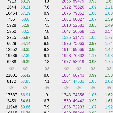
7913
53.19
10
2056
89479
0.93
1.6
2644
58.21
7.6
1922
75526
1.09
2.21
16464
57.29
8.9
1675
79852
1.08
1.83
756
58.6
7.3
1681
60027
1.07
1.59
5928
52.9
7.3
1610
52581
0.85
1.49
5950
60.5
7.8
1647
56568
1.3
2.54
2715
55.87
6.8
1325
51471
1.03
1.77
6629
54.14
8.8
1876
75063
0.97
1.74
12952
53.35
9.2
1914
69666
0.96
1.42
19286
57.39
9.1
1958
76832
1.17
1.98
6288
56.35
7.8
1677
58019
0.93
1.75
21001
55.42
8.8
1854
66743
0.99
1.53
8172
57.83
7.1
1504
47531
1.03
2.02
17587
56.91
9
1743
74856
1.05
1.62
3459
54.61
6.7
1559
49442
0.93
1.61
11948
59.86
7.9
1836
72203
1.07
1.92