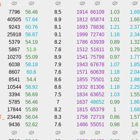
N
7796
56.46
8.5
1914
66109
1.03
1.69
40505
57.64
8.9
1812
65874
1.01
1.66
9243
60.76
8.1
1693
78836
1.21
2.37
25918
56.87
9.1
1999
72740
1.16
2.34
5379
54.19
8.2
1786
63939
0.89
1.32
5867
51.8
7.6
1512
51611
0.79
1.25
10270
55.09
8.9
1541
75798
0.97
1.77
6038
58.18
7.9
1943
67678
1.07
1.85
8607
60.6
7.6
1571
60639
1.18
2.04
8541
54.4
8.6
1855
75501
1.02
1.88
10544
58.92
8.6
1932
81306
1.18
2.25
3394
56.69
7.5
1834
63652
1.03
1.55
5785
56.46
7
1637
48652
0.99
1.86
17844
55.89
8.2
1815
65379
1
1.68
T_
23440
56.04
8.3
1758
72719
0.86
1.57
9436
52.62
7.6
1486
55051
0.98
1.6