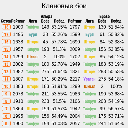
Клановые бои
Альфа
Браво
Сезон
Рейтинг
Лига
Боёв
Побед
Рейтинг
Лига
Боёв
Побед
18
Тайфун
Шторм
1900
143
53.15%
1797
130
51.54%
17
Буря
Буря
1495
38
55.26%
1599
61
50.82%
16
Шторм
Шторм
1638
45
57.78%
1690
84
52.38%
15
Тайфун
Тайфун
1957
193
51.3%
2009
156
53.85%
14
Шквал
Шторм
1299
2
100%
1702
85
54.12%
13
Тайфун
Тайфун
2002
180
52.78%
1949
188
53.19%
12
Тайфун
Шторм
1982
275
51.64%
1821
283
50.53%
11
Шторм
Ураган
1807
171
50.29%
2217
275
54.18%
10
Шторм
Шквал
1883
183
51.91%
1299
2
100%
9
Тайфун
Тайфун
2078
211
53.55%
1986
190
53.68%
8
Тайфун
Тайфун
1910
233
51.5%
2106
203
54.19%
7
Шторм
Тайфун
1864
159
51.57%
1942
99
56.57%
6
Тайфун
Тайфун
1995
156
54.49%
2004
175
53.71%
5
Тайфун
Тайфун
1900
194
51.03%
2057
244
51.64%