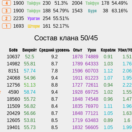
4
Тайфун
Тайфун
1900
230
51.3%
2004
178
54.49%
3
Тайфун
Буря
1900
188
54.79%
1543
38
63.16%
2
Ураган
2235
254
55.51%
1
Шторм
1693
161
52.17%
Состав клана 50/45
Боёв
Винрейт
Средний уровень
Опыт
Урон
Корабли
Убил/У
10637
52.5
9.2
1878
74889
0.91
1.51
14982
55.81
8.7
1789
64333
1.03
1.76
8151
57.74
7.8
1596
60703
1.12
2.06
24068
54.96
9.4
1911
81223
1.07
1.95
12756
51.13
8.8
1727
72611
0.94
2.22
r
4590
58.74
9.4
1928
69725
1.02
1.55
18560
55.72
8.7
1848
74548
0.96
1.47
11509
56.82
8.4
1835
76970
1.11
1.96
20429
56.66
8.7
1848
77121
1.05
1.63
12605
53.81
8.5
1719
63483
0.89
1.6
19401
55.73
8.5
1832
56605
1.05
1.99