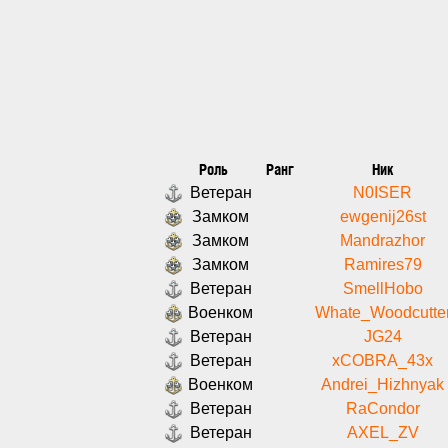
Роль
Ранг
Ник
Ветеран
N0ISER
Замком
ewgenij26st
Замком
Mandrazhor
Замком
Ramires79
Ветеран
SmellHobo
Военком
Whate_Woodcutte
Ветеран
JG24
Ветеран
xCOBRA_43x
Военком
Andrei_Hizhnyak
Ветеран
RaCondor
Ветеран
AXEL_ZV