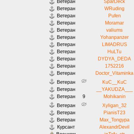
Ветеран
SparDeck
Ветеран
WRuding
Ветеран
Pufen
Ветеран
Moramar
Ветеран
valiums
Ветеран
Yohanpanzer
Ветеран
LIMADRUS
Ветеран
HuLTu
Ветеран
DYDYA_DEDA
Ветеран
1752216
Ветеран
Doctor_Vitaminka
Ветеран
KuC__KuC
Ветеран
__YAKUDZA___
Ветеран
9
Mohikanin
Ветеран
Xyligan_32
Ветеран
PianisT23
Ветеран
Max_Tongypa
Курсант
AlexandrDevil