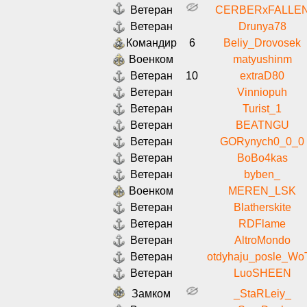
Ветеран
CERBERxFALLE
Ветеран
Drunya78
Командир
6
Beliy_Drovosek
Военком
matyushinm
Ветеран
10
extraD80
Ветеран
Vinniopuh
Ветеран
Turist_1
Ветеран
BEATNGU
Ветеран
GORynych0_0_0
Ветеран
BoBo4kas
Ветеран
byben_
Военком
MEREN_LSK
Ветеран
Blatherskite
Ветеран
RDFlame
Ветеран
AltroMondo
Ветеран
otdyhaju_posle_Wo
Ветеран
LuoSHEEN
Замком
_StaRLeiy_