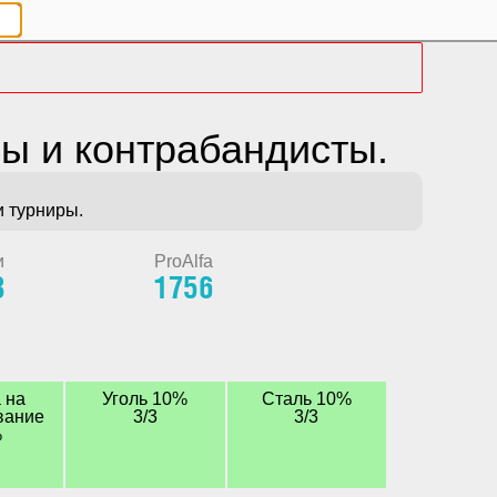
ы и контрабандисты.
и турниры.
и
ProAlfa
3
1756
 на
Уголь 10%
Сталь 10%
вание
3/3
3/3
%