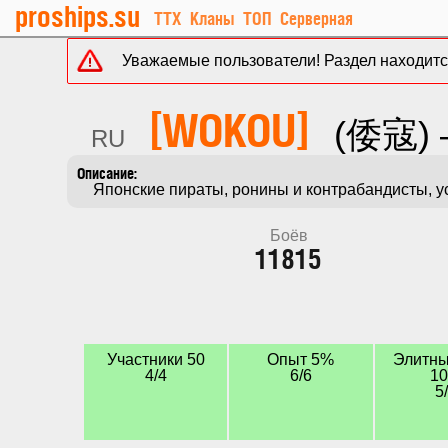
proships.su
ТТХ
Кланы
ТОП
Серверная
Уважаемые пользователи! Раздел находится
[WOKOU]
(倭寇) 
RU
    Японские пираты, ронины и контрабандисты,
Боёв
11815
Участники 50
Опыт 5%
Элитны
4/4
6/6
1
5