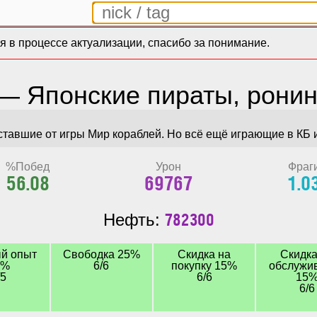
 в процессе актуализации, спасибо за понимание.
— Японские пираты, ронин
 уставшие от игры Мир кораблей. Но всё ещё играющие в КБ 
%Побед
Урон
Фраг
56.08
69767
1.0
782300
Нефть:
й опыт
Свободка 25%
Скидка на
Скидка
0%
6/6
покупку 15%
обслужи
/5
6/6
15
6/6