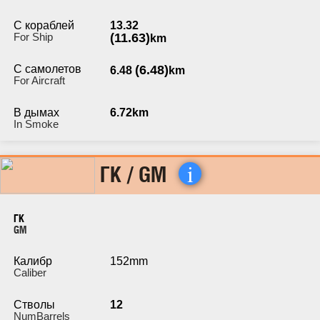
С кораблей
13.32
For Ship
(11.63)
km
С самолетов
(6.48)
6.48
km
For Aircraft
В дымах
6.72km
In Smoke
i
ГК / GM
ГК
GM
Калибр
152mm
Caliber
Стволы
12
NumBarrels