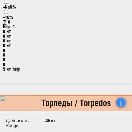
+NaN%
+10%
⨊
0
Help:
0
0 km
0 km
0 km
0 km
0
0
0
0
5 km help
i
Торпеды / Torpedos
Дальность
4km
Range