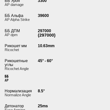
ББ Урон
3300
AP damage
ББ Альфа
39600
AP Alpha Strike
ББ ДПМ
297000
AP dpm
(297000)
Рикошет мм
10.63mm
Ricochet
Рикошетные
45° - 60°
углы
Ricochet Angle
ББ
AP
Нормализация
8.5°
Normalize Angle
Детонатор
25ms
Fuse Arming