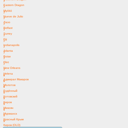
7
Eastern Dragon
7
Myōkō
7
Nueve de Julio
7
Лазо
7
Belfast
7
Surrey
7
Fiji
7
Indianapolis
7
Atlanta
7
Boise
7
Flint
7
New Orleans
7
Helena
6
Адмирал Макаров
6
Молотов
6
Будённый
5
Котовский
5
Киров
5
Микоян
5
Мурманск
5
Красный Крым
5
Киров (OLD)