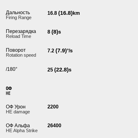
Дальность
(16.8)
16.8
km
Firing Range
Перезарядка
(8)
8
s
Reload Time
Поворот
(7.9)
7.2
°/s
Rotation speed
/180°
(22.8)
25
s
ОФ
HE
ОФ Урон
2200
HE damage
ОФ Альфа
26400
HE Alpha Strike