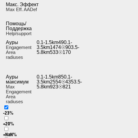
Макс. Эффект
Max Eff. AADef
Помощь/
Поддержка
Help/support
Ауры
0.1-1.5km490.1-
Engagement
3.5km1474☉903.5-
Area
5.8km533☉170
radiuses
Ауры
0.1-1.5km850.1-
максимум
3.5km2554☉4353.5-
Max
5.8km923☉821
Engagement
Area
radiuses
-23%
+20%
+NaN%