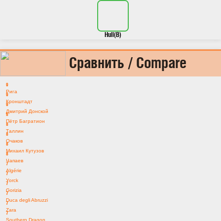
Hull(B)
Сравнить / Compare
9
Рига
9
Кронштадт
9
Дмитрий Донской
8
Пётр Багратион
8
Таллин
8
Очаков
8
Михаил Кутузов
8
Чапаев
7
Algérie
7
Yorck
7
Gorizia
7
Duca degli Abruzzi
7
Zara
7
Southern Dragon