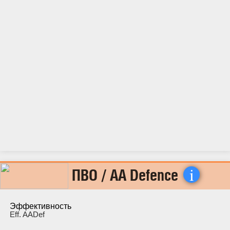
i
ПВО / AA Defence
Эффективность
Eff. AADef