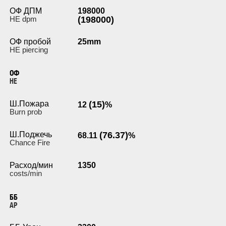
ОФ ДПМ
198000
HE dpm
(198000)
ОФ пробой
25mm
HE piercing
ОФ
HE
Ш.Пожара
(15)
12
%
Burn prob
Ш.Поджечь
(76.37)
68.11
%
Chance Fire
Расход/мин
1350
costs/min
ББ
AP