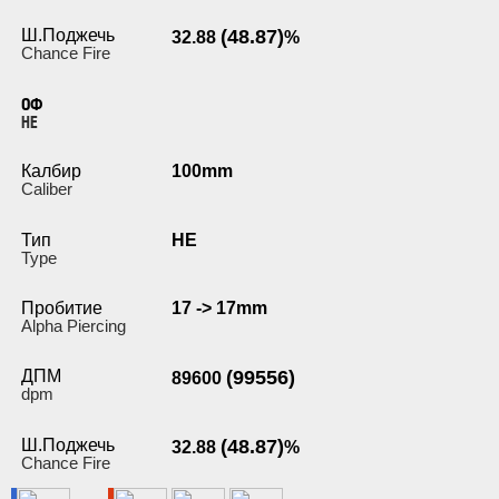
Ш.Поджечь
(48.87)
32.88
%
Chance Fire
ОФ
HE
Калбир
100mm
Caliber
Тип
HE
Type
Пробитие
17 -> 17mm
Alpha Piercing
ДПМ
(99556)
89600
dpm
Ш.Поджечь
(48.87)
32.88
%
Chance Fire