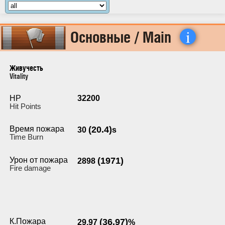
i
Основные / Main
Живучесть
Vitality
HP
32200
Hit Points
Время пожара
(20.4)
30
s
Time Burn
Урон от пожара
(1971)
2898
Fire damage
К.Пожара
(36.97)
29.97
%