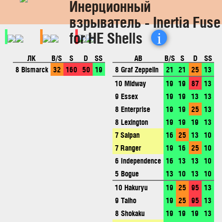
Инерционный
взрыватель - Inertia Fuse
i
for HE Shells
ЛК
B/S
S
D
SS
АВ
B/S
S
D
SS
8 Bismarck
32
160
50
19
8 Graf Zeppelin
21
21
25
13
10 Midway
19
19
87
13
9 Essex
19
19
13
13
8 Enterprise
19
19
25
13
8 Lexington
19
19
19
13
7 Saipan
16
25
13
10
7 Ranger
19
16
25
10
6 Independence
16
13
13
10
5 Bogue
13
10
13
10
10 Hakuryu
19
25
95
13
9 Taiho
19
25
95
13
8 Shokaku
19
19
19
13