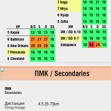
7 Kaga
19
16
21
10
7 Hiryu
19
16
18
10
6 Ryujo
16
13
13
10
5 Zuiho
13
10
15
10
КР
B/S
S
D
SS
ЭМ
B/S
S
D
SS
ЭМ / DD 8-10
19
19
19
13
5 Киров
13
18
13
10
ЭМ / DD 6-7
16
16
16
10
9 Baltimore
27
27
27
16
Хабаровск
19
50
25
13
8 New Orleans
25
25
25
16
7 Pensacola
19
19
19
16
6 Cleveland
16
16
16
13
ПМК / Secondaries
ПМК
Secondaries
Дистанция
(5.7)
4.5
km
Firing Range