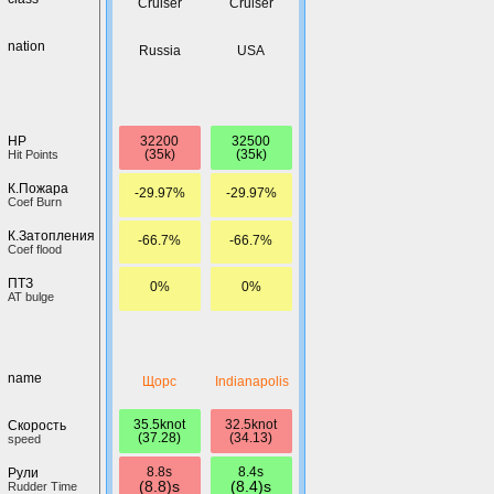
Cruiser
Cruiser
nation
Russia
USA
32200
32500
HP
(35k)
(35k)
Hit Points
К.Пожара
-29.97%
-29.97%
Coef Burn
К.Затопления
-66.7%
-66.7%
Coef flood
ПТЗ
0%
0%
AT bulge
name
Щорс
Indianapolis
35.5knot
32.5knot
Скорость
(37.28)
(34.13)
speed
8.8s
8.4s
Рули
(8.8)s
(8.4)s
Rudder Time