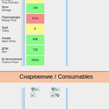
Time Reaction
Урон
15k
damage
Перезарядка
101s
Reload Time
Труб
8
Tubes
Альфа
60k
Alpha Strike
ДПМ
72k
dpm
Ш.Затопления
250%
Chance Flood
Снаряжение / Consumables