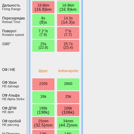
16.8km
16.9km
Дальность
(16.8)km
(16.9)km
Firing Range
8s
14.3s
Перезарядка
(8)s
(14.3)s
Reload Time
7.2°/s
7°/s
Поворот
(7.9)
(7.7)
Rotation speed
25s
25.7s
/180°
(22.8)
(23.4)
ОФ / HE
Щорс
Indianapolis
ОФ Урон
2200
2800
HE damage
ОФ Альфа
26k
25k
HE Alpha Strike
198k
106k
ОФ ДПМ
(198k)
(106k)
HE dpm
25mm
34mm
ОФ пробой
(32.5)mm
(44.2)mm
HE piercing
12%
14%
Ш.Пожара