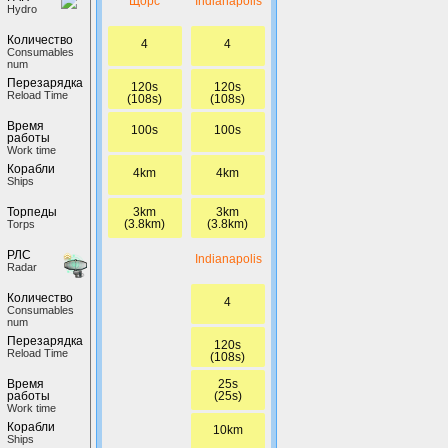
Щорс
Indianapolis
Hydro
Количество
4
4
Сonsumables
num
Перезарядка
120s
120s
Reload Time
(108s)
(108s)
Время
100s
100s
работы
Work time
Корабли
4km
4km
Ships
3km
3km
Торпеды
(3.8km)
(3.8km)
Torps
РЛС
Indianapolis
Radar
Количество
4
Сonsumables
num
Перезарядка
120s
Reload Time
(108s)
25s
Время
(25s)
работы
Work time
Корабли
10km
Ships