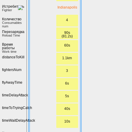
Истребитель
Indianapolis
Fighter
Количество
4
Сonsumables
num
Перезарядка
90s
Reload Time
(81.2s)
Время
60s
работы
Work time
distanceToKill
1.1km
fightersNum
3
flyAwayTime
6s
timeDelayAttack
5s
timeToTryingCatch
40s
timeWaitDelayAttack
10s