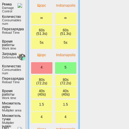
Ремка
Щорс
Indianapolis
Damage
Control
Количество
∞
∞
Сonsumables
num
Перезарядка
60s
60s
Reload Time
(51.3s)
(51.3s)
Время
5s
5s
работы
Work time
Заградка
Щорс
Indianapolis
Defensive AA
Количество
4
5
Сonsumables
num
Перезарядка
80s
80s
Reload Time
(72.2s)
(72.2s)
40s
40s
Время
(40s)
(40s)
работы
Work time
Множитель
1.5
1.5
ауры
Multiplier area
Множитель
4
4
тучки
Multiplier
bubble
ГАП