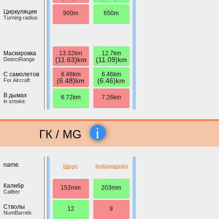
Циркуляция
900m
650m
Turning radius
13.32km
12.7km
Маскировка
(11.63)km
(11.09)km
DetectRange
6.48km
6.46km
С самолетов
(6.48)km
(6.46)km
For Aircraft
В дымах
6.72km
7.26km
in smoke
i
ГК / MG
name
Щорс
Indianapolis
Калибр
152mm
203mm
Caliber
Стволы
12
9
NumBarrels