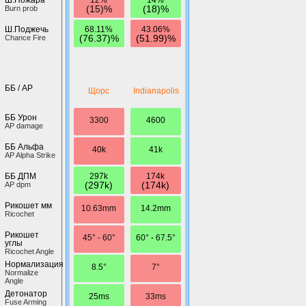
(15)%
(18)%
Burn prob
68.11%
43.06%
Ш.Поджечь
(76.37)%
(51.99)%
Chance Fire
ББ / AP
Щорс
Indianapolis
ББ Урон
3300
4600
AP damage
ББ Альфа
40k
41k
AP Alpha Strike
297k
174k
ББ ДПМ
(297k)
(174k)
AP dpm
Рикошет мм
10.63mm
14.2mm
Ricochet
Рикошет
45° - 60°
60° - 67.5°
углы
Ricochet Angle
Нормализация
8.5°
7°
Normalize
Angle
Детонатор
25ms
33ms
Fuse Arming