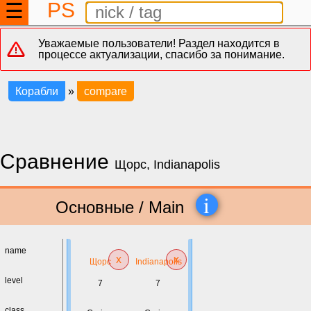
PS
☰
Уважаемые пользователи! Раздел находится в
процессе актуализации, спасибо за понимание.
Корабли
»
compare
Сравнение
Щорс, Indianapolis
i
Основные / Main
name
x
x
Щорс
Indianapolis
level
7
7
class