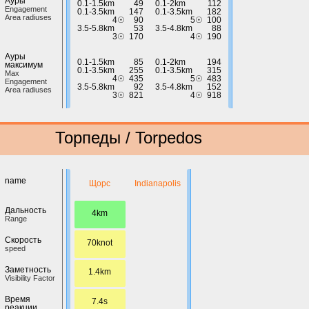
Ауры
0.1-1.5km
49
0.1-2km
112
Engagement
0.1-3.5km
147
0.1-3.5km
182
Area radiuses
4☉
90
5☉
100
3.5-5.8km
53
3.5-4.8km
88
3☉
170
4☉
190
Ауры
0.1-1.5km
85
0.1-2km
194
максимум
0.1-3.5km
255
0.1-3.5km
315
Max
4☉
435
5☉
483
Engagement
3.5-5.8km
92
3.5-4.8km
152
Area radiuses
3☉
821
4☉
918
Торпеды / Torpedos
name
Щорс
Indianapolis
Дальность
4km
Range
Скорость
70knot
speed
Заметность
1.4km
Visibility Factor
Время
7.4s
реакции