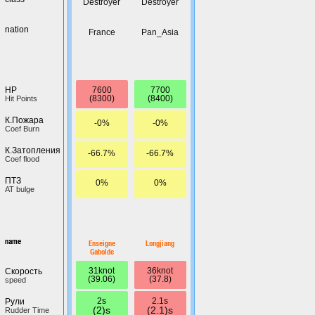
Destroyer
Destroyer
nation
France
Pan_Asia
7600
7700
HP
(8300)
(8400)
Hit Points
К.Пожара
-0%
-0%
Coef Burn
К.Затопления
-66.7%
-66.7%
Coef flood
ПТЗ
0%
0%
AT bulge
name
Enseigne
Longjiang
Gabolde
31knot
36knot
Скорость
(39.06)
(37.8)
speed
2s
2.1s
Рули
(2)s
(2.1)s
Rudder Time