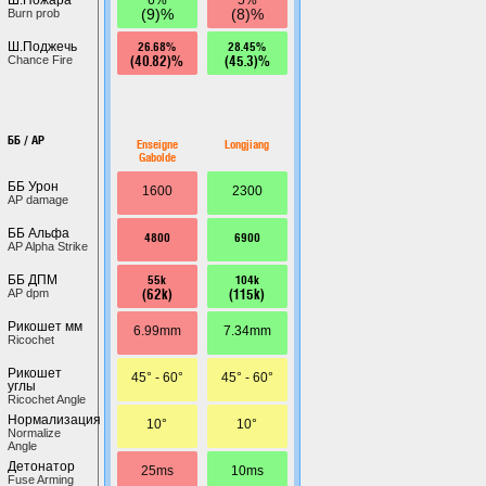
(9)%
(8)%
Burn prob
26.68%
28.45%
Ш.Поджечь
(40.82)%
(45.3)%
Chance Fire
ББ / AP
Enseigne
Longjiang
Gabolde
ББ Урон
1600
2300
AP damage
ББ Альфа
4800
6900
AP Alpha Strike
55k
104k
ББ ДПМ
(62k)
(115k)
AP dpm
Рикошет мм
6.99mm
7.34mm
Ricochet
Рикошет
45° - 60°
45° - 60°
углы
Ricochet Angle
Нормализация
10°
10°
Normalize
Angle
Детонатор
25ms
10ms
Fuse Arming