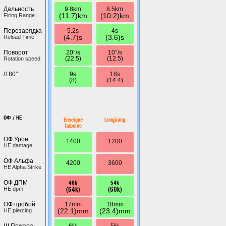
9.8km
8.5km
Дальность
(11.7)km
(10.2)km
Firing Range
5.2s
4s
Перезарядка
(4.7)s
(3.6)s
Reload Time
20°/s
10°/s
Поворот
(22.5)
(12.5)
Rotation speed
9s
18s
/180°
(8)
(14.4)
ОФ / HE
Enseigne
Longjiang
Gabolde
ОФ Урон
1400
1200
HE damage
ОФ Альфа
4200
3600
HE Alpha Strike
48k
54k
ОФ ДПМ
(54k)
(60k)
HE dpm
17mm
18mm
ОФ пробой
(22.1)mm
(23.4)mm
HE piercing
6%
5%
Ш.Пожара