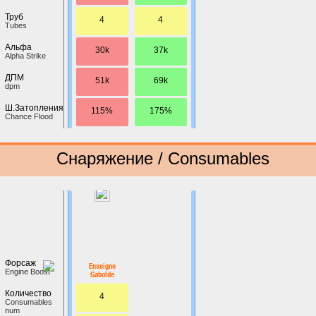
Труб
4
4
Tubes
Альфа
30k
37k
Alpha Strike
ДПМ
51k
69k
dpm
Ш.Затопления
115%
175%
Chance Flood
Снаряжение / Consumables
Форсаж
Enseigne
Engine Boost
Gabolde
Количество
4
Сonsumables
num