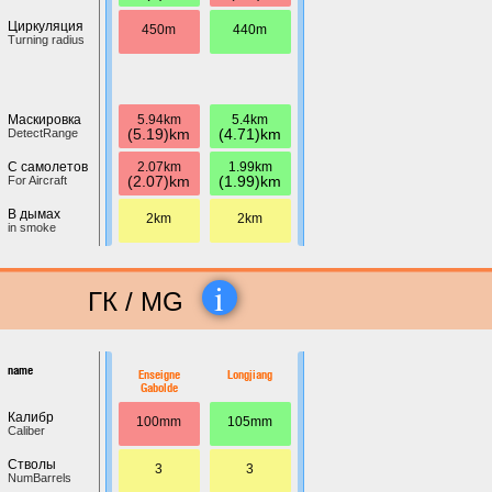
Циркуляция
450m
440m
Turning radius
5.94km
5.4km
Маскировка
(5.19)km
(4.71)km
DetectRange
2.07km
1.99km
С самолетов
(2.07)km
(1.99)km
For Aircraft
В дымах
2km
2km
in smoke
i
ГК / MG
name
Enseigne
Longjiang
Gabolde
Калибр
100mm
105mm
Caliber
Стволы
3
3
NumBarrels