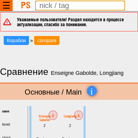
PS
☰
Уважаемые пользователи! Раздел находится в процессе
актуализации, спасибо за понимание.
Корабли
»
compare
Сравнение
Enseigne Gabolde, Longjiang
i
Основные / Main
name
x
x
Enseigne
Longjiang
Gabolde
level
2
2
class