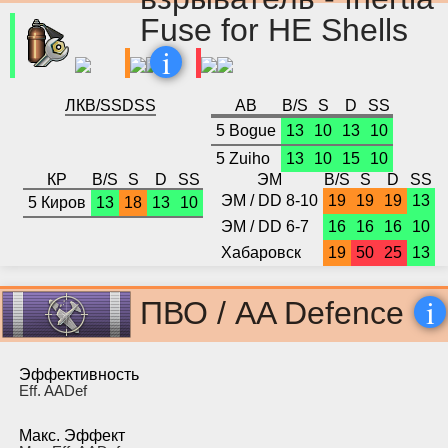
Fuse for HE Shells
i
ЛК
B/S
S
D
SS
АВ
B/S
S
D
SS
5 Bogue
13
10
13
10
5 Zuiho
13
10
15
10
КР
B/S
S
D
SS
ЭМ
B/S
S
D
SS
ЭМ / DD 8-10
19
19
19
13
5 Киров
13
18
13
10
ЭМ / DD 6-7
16
16
16
10
Хабаровск
19
50
25
13
i
ПВО / AA Defence
Эффективность
Eff. AADef
Макс. Эффект