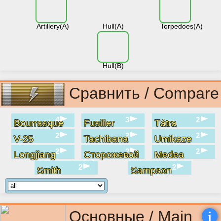
Artillery(A)
Hull(A)
Torpedoes(A)
Hull(B)
Сравнить / Compare
4
3
2
Bourrasque
Fusilier
Tátra
2
2
2
V-25
Tachibana
Umikaze
2
2
2
Longjiang
Сторожевой
Medea
2
2
Smith
Sampson
i
Основные / Main