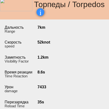
Торпеды / Torpedos
i
Дальность
7km
Range
Скорость
52knot
speed
Заметность
1.2km
Visibility Factor
Время реакции
8.6s
Time Reaction
Урон
7433
damage
Перезарядка
35s
Reload Time