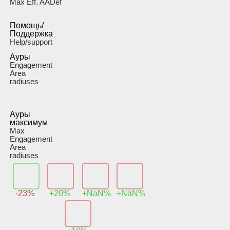
Max Eff. AADef
Помощь/
Поддержка
Help/support
Ауры
Engagement
Area
radiuses
Ауры
максимум
Max
Engagement
Area
radiuses
-23%
+20%
+NaN%
+NaN%