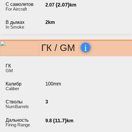
С самолетов
(2.07)
2.07
km
For Aircraft
В дымах
2km
In Smoke
i
ГК / GM
ГК
GM
Калибр
100mm
Caliber
Стволы
3
NumBarrels
Дальность
(11.7)
9.8
km
Firing Range