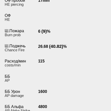
ОФ пробой
17mm
HE piercing
ОФ
HE
Ш.Пожара
(9)
6
%
Burn prob
Ш.Поджечь
(40.82)
26.68
%
Chance Fire
Расход/мин
115
costs/min
ББ
AP
ББ Урон
1600
AP damage
ББ Альфа
4800
AP Alpha Strike