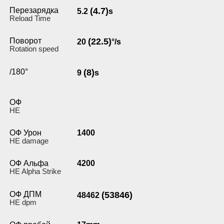
Перезарядка
(4.7)
5.2
s
Reload Time
Поворот
(22.5)
20
°/s
Rotation speed
/180°
(8)
9
s
ОФ
HE
ОФ Урон
1400
HE damage
ОФ Альфа
4200
HE Alpha Strike
ОФ ДПМ
(53846)
48462
HE dpm