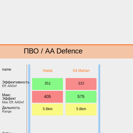
ПВО / AA Defence
name
Haida
G4 Mahan
Эффективность
351
332
Eff. AADef
Макс.
405
575
Эффект
Max Eff. AADef
Дальность
5.8km
5.8km
Range