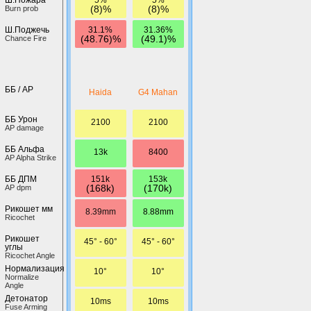
(8)%
(8)%
Burn prob
31.1%
31.36%
Ш.Поджечь
(48.76)%
(49.1)%
Chance Fire
ББ / AP
Haida
G4 Mahan
ББ Урон
2100
2100
AP damage
ББ Альфа
13k
8400
AP Alpha Strike
151k
153k
ББ ДПМ
(168k)
(170k)
AP dpm
Рикошет мм
8.39mm
8.88mm
Ricochet
Рикошет
45° - 60°
45° - 60°
углы
Ricochet Angle
Нормализация
10°
10°
Normalize
Angle
Детонатор
10ms
10ms
Fuse Arming