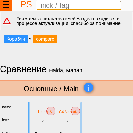
PS
☰
Уважаемые пользователи! Раздел находится в
процессе актуализации, спасибо за понимание.
Корабли
»
compare
Сравнение
Haida, Mahan
i
Основные / Main
name
x
x
Haida
G4 Mahan
level
7
7
class