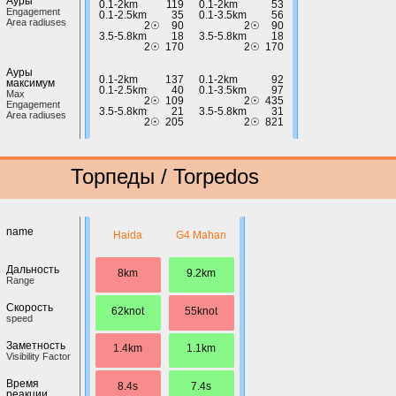
Ауры
0.1-2km
119
0.1-2km
53
Engagement
0.1-2.5km
35
0.1-3.5km
56
Area radiuses
2☉
90
2☉
90
3.5-5.8km
18
3.5-5.8km
18
2☉
170
2☉
170
Ауры
0.1-2km
137
0.1-2km
92
максимум
0.1-2.5km
40
0.1-3.5km
97
Max
2☉
109
2☉
435
Engagement
3.5-5.8km
21
3.5-5.8km
31
Area radiuses
2☉
205
2☉
821
Торпеды / Torpedos
name
Haida
G4 Mahan
Дальность
8km
9.2km
Range
Скорость
62knot
55knot
speed
Заметность
1.4km
1.1km
Visibility Factor
Время
8.4s
7.4s
реакции