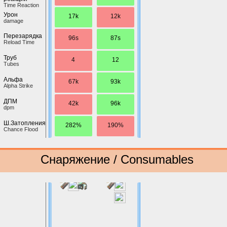
Time Reaction
Урон
17k
12k
damage
Перезарядка
96s
87s
Reload Time
Труб
4
12
Tubes
Альфа
67k
93k
Alpha Strike
ДПМ
42k
96k
dpm
Ш.Затопления
282%
190%
Chance Flood
Снаряжение / Consumables