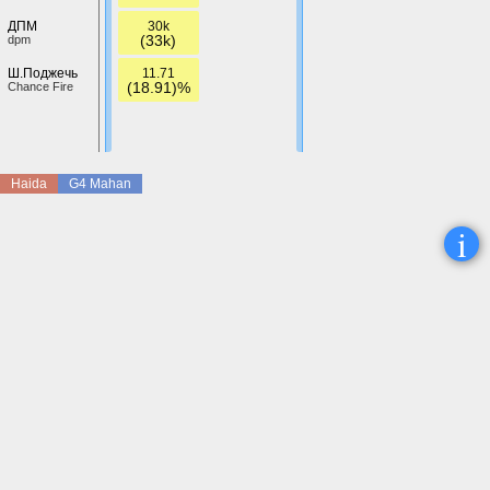
30k
ДПМ
(33k)
dpm
11.71
Ш.Поджечь
(18.91)%
Chance Fire
Haida
G4 Mahan
i