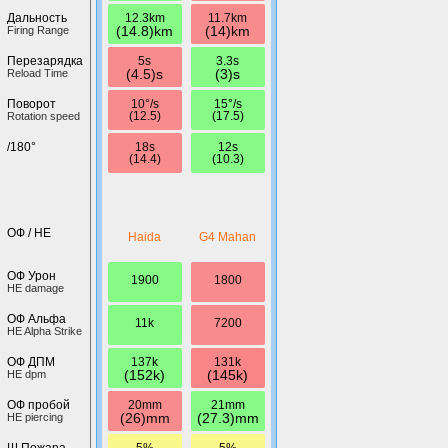
12.3km
11.7km
Дальность
(14.8)km
(14)km
Firing Range
5s
3.3s
Перезарядка
(4.5)s
(3)s
Reload Time
10°/s
15°/s
Поворот
(12.5)
(17.5)
Rotation speed
18s
12s
/180°
(14.4)
(10.3)
ОФ / HE
Haida
G4 Mahan
ОФ Урон
1900
1800
HE damage
ОФ Альфа
11k
7200
HE Alpha Strike
137k
131k
ОФ ДПМ
(152k)
(145k)
HE dpm
20mm
21mm
ОФ пробой
(26)mm
(27.3)mm
HE piercing
5%
5%
Ш.Пожара