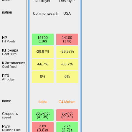
Destroyer
Destroyer
nation
Commonwealth
USA
15700
14100
HP
(18k)
(17k)
Hit Points
К.Пожара
-29.97%
-29.97%
Coef Burn
К.Затопления
-66.7%
-66.7%
Coef flood
ПТЗ
0%
0%
AT bulge
name
Haida
G4 Mahan
36.5knot
35knot
Скорость
(41.39)
(39.69)
speed
3.8s
2.7s
Рули
(3.8)s
(2.7)s
Rudder Time