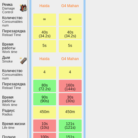
Ремка
Haida
G4 Mahan
Damage
Control
Количество
∞
∞
Сonsumables
num
Перезарядка
40s
40s
Reload Time
(34.2s)
(34.2s)
Время
5s
5s
работы
Work time
Дым
Haida
G4 Mahan
Smoke
Количество
4
4
Сonsumables
num
Перезарядка
80s
160s
Reload Time
(72.2s)
(144s)
90s
30s
Время
(90s)
(30s)
работы
Work time
Радиус
450m
450m
Radius
10s
121s
Время жизни
(10s)
(121s)
Life time
100s
151s
Полное