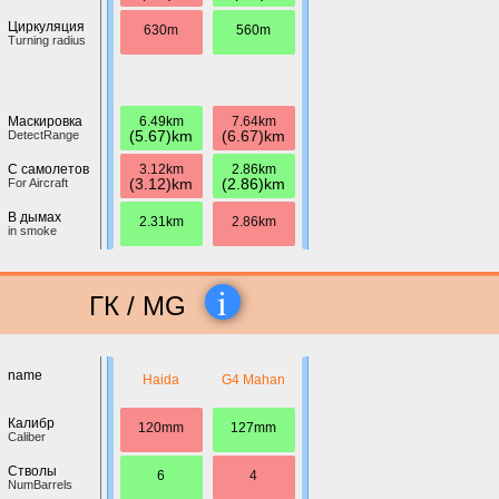
Циркуляция
630m
560m
Turning radius
6.49km
7.64km
Маскировка
(5.67)km
(6.67)km
DetectRange
3.12km
2.86km
С самолетов
(3.12)km
(2.86)km
For Aircraft
В дымах
2.31km
2.86km
in smoke
i
ГК / MG
name
Haida
G4 Mahan
Калибр
120mm
127mm
Caliber
Стволы
6
4
NumBarrels