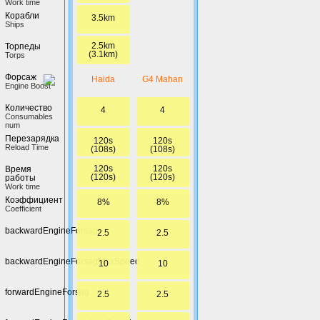
Work time
Корабли
3.5km
Ships
2.5km
Торпеды
(3.1km)
Torps
Форсаж
Haida
G4 Mahan
Engine Boost
Количество
4
4
Сonsumables
num
Перезарядка
120s
120s
Reload Time
(108s)
(108s)
120s
120s
Время
(120s)
(120s)
работы
Work time
Коэффициент
8%
8%
Coefficient
backwardEngineForsag
2.5
2.5
backwardEngineForsagMaxSpeed
10
10
forwardEngineForsag
2.5
2.5