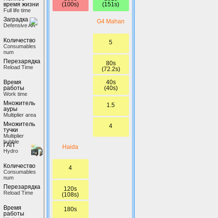
(100s)
(151s)
время жизни
Full life time
Заградка
G4 Mahan
Defensive AA
Количество
5
Сonsumables
num
Перезарядка
80s
Reload Time
(72.2s)
40s
Время
(40s)
работы
Work time
Множитель
1.5
ауры
Multiplier area
Множитель
4
тучки
Multiplier
bubble
ГАП
Haida
Hydro
Количество
4
Сonsumables
num
Перезарядка
120s
Reload Time
(108s)
Время
180s
работы