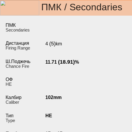
ПМК / Secondaries
ПМК
Secondaries
Дистанция
(5)
4
km
Firing Range
Ш.Поджечь
(18.91)
11.71
%
Chance Fire
ОФ
HE
Калбир
102mm
Caliber
Тип
HE
Type