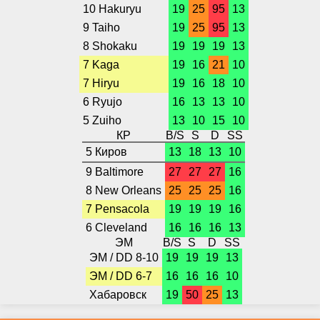
10 Hakuryu
19
25
95
13
9 Taiho
19
25
95
13
8 Shokaku
19
19
19
13
7 Kaga
19
16
21
10
7 Hiryu
19
16
18
10
6 Ryujo
16
13
13
10
5 Zuiho
13
10
15
10
КР
B/S
S
D
SS
5 Киров
13
18
13
10
9 Baltimore
27
27
27
16
8 New Orleans
25
25
25
16
7 Pensacola
19
19
19
16
6 Cleveland
16
16
16
13
ЭМ
B/S
S
D
SS
ЭМ / DD 8-10
19
19
19
13
ЭМ / DD 6-7
16
16
16
10
Хабаровск
19
50
25
13