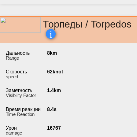
Торпеды / Torpedos
i
Дальность
8km
Range
Скорость
62knot
speed
Заметность
1.4km
Visibility Factor
Время реакции
8.4s
Time Reaction
Урон
16767
damage