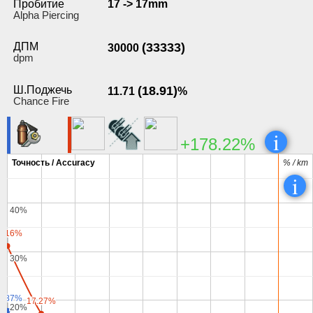
Пробитие
17 -> 17mm
Alpha Piercing
ДПМ
(33333)
30000
dpm
Ш.Поджечь
(18.91)
11.71
%
Chance Fire
i
+178.22%
Точность / Accuracy
Точность / Accuracy
% / km
% / km
i
40%
40%
1.16%
1.16%
30%
30%
7.87%
7.87%
17.27%
17.27%
20%
20%