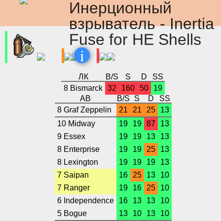
Инерционный
взрыватель - Inertia
Fuse for HE Shells
i
ЛК
B/S
S
D
SS
8 Bismarck
32
160
50
19
АВ
B/S
S
D
SS
8 Graf Zeppelin
21
21
25
13
10 Midway
19
19
87
13
9 Essex
19
19
13
13
8 Enterprise
19
19
25
13
8 Lexington
19
19
19
13
7 Saipan
16
25
13
10
7 Ranger
19
16
25
10
6 Independence
16
13
13
10
5 Bogue
13
10
13
10