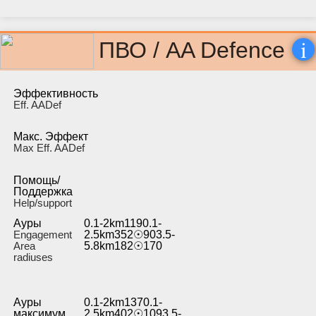
i
ПВО / AA Defence
Эффективность
Eff. AADef
Макс. Эффект
Max Eff. AADef
Помощь/
Поддержка
Help/support
Ауры
0.1-2km1190.1-
Engagement
2.5km352☉903.5-
Area
5.8km182☉170
radiuses
Ауры
0.1-2km1370.1-
максимум
2.5km402☉1093.5-