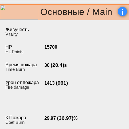
i
Основные / Main
Живучесть
Vitality
HP
15700
Hit Points
Время пожара
(20.4)
30
s
Time Burn
Урон от пожара
(961)
1413
Fire damage
К.Пожара
(36.97)
29.97
%
Coef Burn