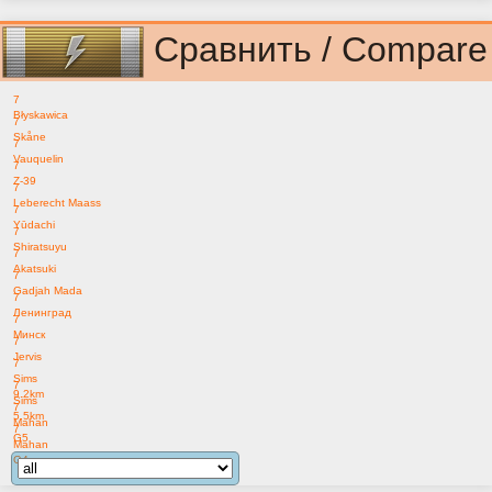
Сравнить / Compare
7
Błyskawica
7
Skåne
7
Vauquelin
7
Z-39
7
Leberecht Maass
7
Yūdachi
7
Shiratsuyu
7
Akatsuki
7
Gadjah Mada
7
Ленинград
7
Минск
7
Jervis
7
Sims
7
9.2km
Sims
7
5.5km
Mahan
7
G5
Mahan
G4