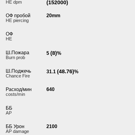
HE dpm
(152000)
ОФ пробой
20mm
HE piercing
ОФ
HE
Ш.Пожара
(8)
5
%
Burn prob
Ш.Поджечь
(48.76)
31.1
%
Chance Fire
Расход/мин
640
costs/min
ББ
AP
ББ Урон
2100
AP damage