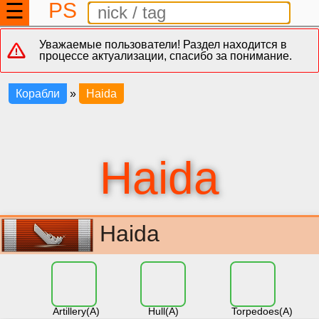
PS
☰
Уважаемые пользователи! Раздел находится в
процессе актуализации, спасибо за понимание.
Корабли
»
Haida
Haida
Haida
Artillery(A)
Hull(A)
Torpedoes(A)