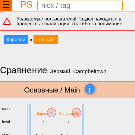
PS
☰
Уважаемые пользователи! Раздел находится в
процессе актуализации, спасибо за понимание.
Корабли
»
compare
Сравнение
Дерзкий, Campbeltown
i
Основные / Main
name
x
x
Дерзкий
Campbeltown
level
3
3
class