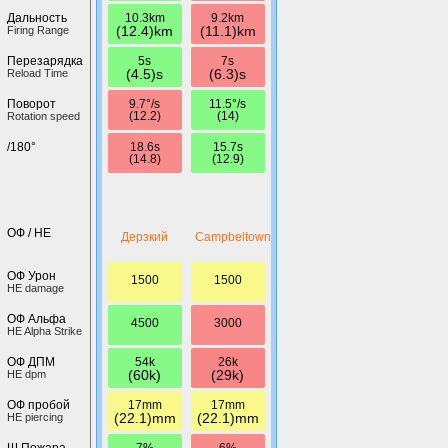
10.3km
9.2km
Дальность
(12.4)km
(11.1)km
Firing Range
5s
7s
Перезарядка
(4.5)s
(6.3)s
Reload Time
9.7°/s
11.5°/s
Поворот
(12.2)
(14)
Rotation speed
18.6s
15.7s
/180°
(14.8)
(12.9)
ОФ / HE
Дерзкий
Campbeltown
ОФ Урон
1500
1500
HE damage
ОФ Альфа
4500
3000
HE Alpha Strike
54k
26k
ОФ ДПМ
(60k)
(29k)
HE dpm
17mm
17mm
ОФ пробой
(22.1)mm
(22.1)mm
HE piercing
7%
6%
Ш.Пожара