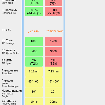
(10)%
(9)%
Burn prob
30.6%
13.8%
Ш.Поджечь
(44.44)%
(22.18)%
Chance Fire
ББ / AP
Дерзкий
Campbeltown
ББ Урон
1800
1700
AP damage
ББ Альфа
5400
3400
AP Alpha Strike
65k
29k
ББ ДПМ
(72k)
(32k)
AP dpm
Рикошет мм
7.13mm
7.13mm
Ricochet
Рикошет
45° - 60°
45° - 60°
углы
Ricochet Angle
Нормализация
10°
10°
Normalize
Angle
Детонатор
10ms
10ms
Fuse Arming