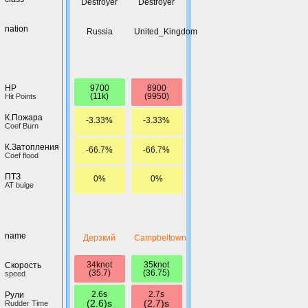
Destroyer
Destroyer
nation
Russia
United_Kingdom
9700
8900
HP
(11k)
(9950)
Hit Points
К.Пожара
-3.33%
-3.33%
Coef Burn
К.Затопления
-66.7%
-66.7%
Coef flood
ПТЗ
0%
0%
AT bulge
name
Дерзкий
Campbeltown
34knot
35knot
Скорость
(35.7)
(36.75)
speed
2.6s
2.7s
Рули
(2.6)s
(2.7)s
Rudder Time