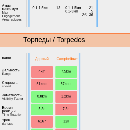
Ауры
0.1-1.5km
13
0.1-1.5km
21
максимум
0.1-3km
5
Max
2☉
36
Engagement
Area radiuses
Торпеды / Torpedos
name
Дерзкий
Campbeltown
Дальность
4km
7.5km
Range
Скорость
51knot
57knot
speed
Заметность
0.8km
1.2km
Visibility Factor
Время
5.8s
7.8s
реакции
Time Reaction
Урон
6167
12k
damage