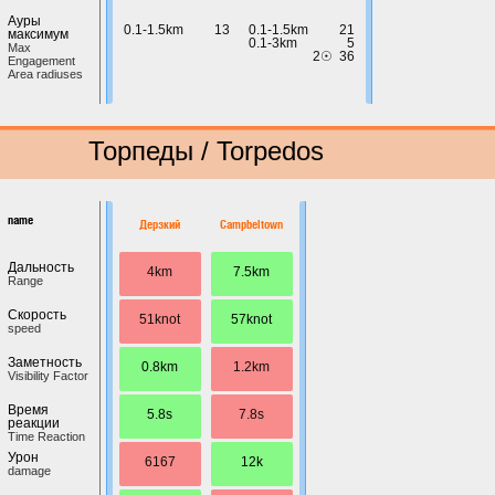
Ауры
0.1-1.5km
13
0.1-1.5km
21
максимум
0.1-3km
5
Max
2☉
36
Engagement
Area radiuses
Торпеды / Torpedos
name
Дерзкий
Campbeltown
Дальность
4km
7.5km
Range
Скорость
51knot
57knot
speed
Заметность
0.8km
1.2km
Visibility Factor
Время
5.8s
7.8s
реакции
Time Reaction
Урон
6167
12k
damage