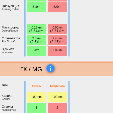
Циркуляция
510m
520m
Turning radius
6.12km
6.66km
Маскировка
(5.34)km
(5.81)km
DetectRange
2.3km
2.45km
С самолетов
(2.3)km
(2.45)km
For Aircraft
В дымах
2km
2.09km
in smoke
i
ГК / MG
name
Дерзкий
Campbeltown
Калибр
102mm
102mm
Caliber
Стволы
3
2
NumBarrels