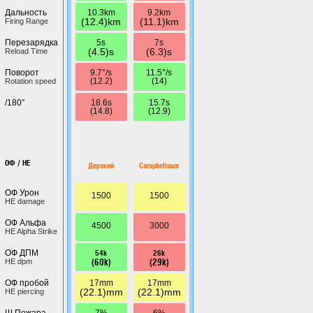
10.3km
9.2km
Дальность
(12.4)km
(11.1)km
Firing Range
5s
7s
Перезарядка
(4.5)s
(6.3)s
Reload Time
9.7°/s
11.5°/s
Поворот
(12.2)
(14)
Rotation speed
18.6s
15.7s
/180°
(14.8)
(12.9)
ОФ / HE
Дерзкий
Campbeltown
ОФ Урон
1500
1500
HE damage
ОФ Альфа
4500
3000
HE Alpha Strike
54k
26k
ОФ ДПМ
(60k)
(29k)
HE dpm
17mm
17mm
ОФ пробой
(22.1)mm
(22.1)mm
HE piercing
7%
6%
Ш.Пожара