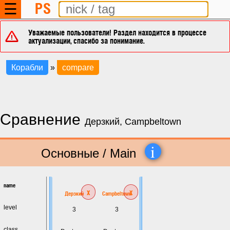
PS
☰
Уважаемые пользователи! Раздел находится в процессе
актуализации, спасибо за понимание.
Корабли
»
compare
Сравнение
Дерзкий, Campbeltown
i
Основные / Main
name
x
x
Дерзкий
Campbeltown
level
3
3
class