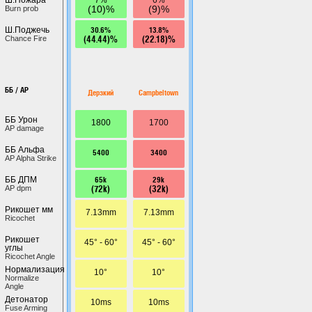
(10)%
(9)%
Burn prob
30.6%
13.8%
Ш.Поджечь
(44.44)%
(22.18)%
Chance Fire
ББ / AP
Дерзкий
Campbeltown
ББ Урон
1800
1700
AP damage
ББ Альфа
5400
3400
AP Alpha Strike
65k
29k
ББ ДПМ
(72k)
(32k)
AP dpm
Рикошет мм
7.13mm
7.13mm
Ricochet
Рикошет
45° - 60°
45° - 60°
углы
Ricochet Angle
Нормализация
10°
10°
Normalize
Angle
Детонатор
10ms
10ms
Fuse Arming