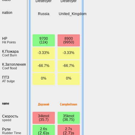
Destroyer
Destroyer
nation
Russia
United_Kingdom
9700
8900
HP
(11k)
(9950)
Hit Points
К.Пожара
-3.33%
-3.33%
Coef Burn
К.Затопления
-66.7%
-66.7%
Coef flood
ПТЗ
0%
0%
AT bulge
name
Дерзкий
Campbeltown
34knot
35knot
Скорость
(35.7)
(36.75)
speed
2.6s
2.7s
Рули
(2.6)s
(2.7)s
Rudder Time