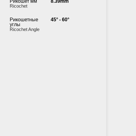
Рикошет мм
8.39mm
Ricochet
Рикошетные
45° - 60°
углы
Ricochet Angle