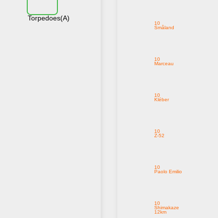
Torpedoes(A)
10
Småland
10
Marceau
10
Kléber
10
Z-52
10
Paolo Emilio
10
Shimakaze
12km