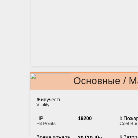
Основные / M
Живучесть
Vitality
HP
19200
К.Пожа
Hit Points
Coef Bur
Время пожара
(20.4)
К.Затоп
30
s