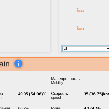
8
Orkan
8
Öland
i
ain
Маневренность
Мobility
ра
(54.96)
Скорость
(36.75)
49.95
%
35
kn
n
speed
ления
66.7%
Рули
(4.3)
4.3
s