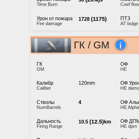
Time Burn
Coef floo
Урон от пожара
(1175)
ПТЗ
1728
Fire damage
AT bulge
i
ГК / GM
ГК
ОФ
GM
HE
Калибр
120mm
ОФ Уро
Caliber
HE dam
Стволы
4
ОФ Аль
NumBarrels
HE Alpha
Дальность
(12.5)
ОФ ДП
10.5
km
Firing Range
HE dpm