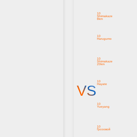
10
Shimakaze
8km
10
Harugumo
10
Shimakaze
20km
10
Hayate
VS
10
Yueyang
10
Грозовой