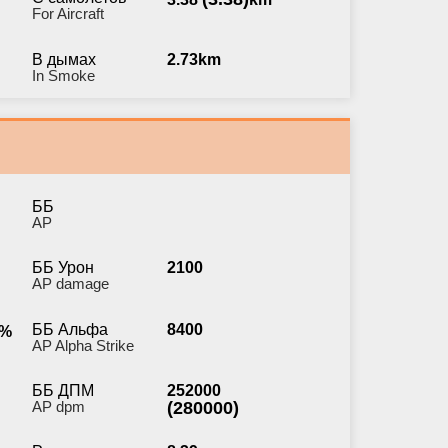
For Aircraft
В дымах
2.73km
In Smoke
ББ
AP
ББ Урон
2100
AP damage
ББ Альфа
8400
%
AP Alpha Strike
ББ ДПМ
252000
AP dpm
(280000)