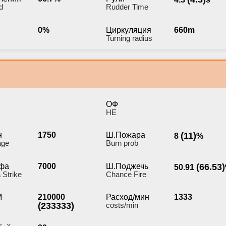
d
Rudder Time
0%
Циркуляция
660m
Turning radius
ОФ
HE
н
1750
Ш.Пожара
(11)
8
%
age
Burn prob
фа
7000
Ш.Поджечь
(66.53)
50.91
 Strike
Chance Fire
М
210000
Расход/мин
1333
(233333)
costs/min