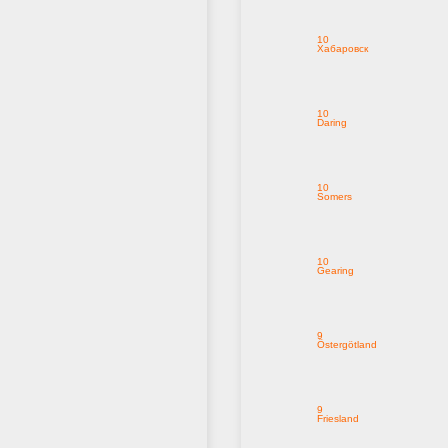
10
Хабаровск
10
Daring
10
Somers
10
Gearing
9
Östergötland
9
Friesland