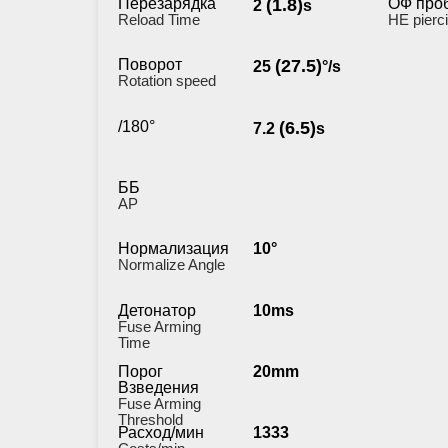
Перезарядка
(1.8)
ОФ про
2
s
Reload Time
HE pierc
Поворот
(27.5)
25
°/s
Rotation speed
/180°
(6.5)
7.2
s
ББ
AP
Нормализация
10°
Normalize Angle
Детонатор
10ms
Fuse Arming
Time
Порог
20mm
Взведения
Fuse Arming
Threshold
Расход/мин
1333