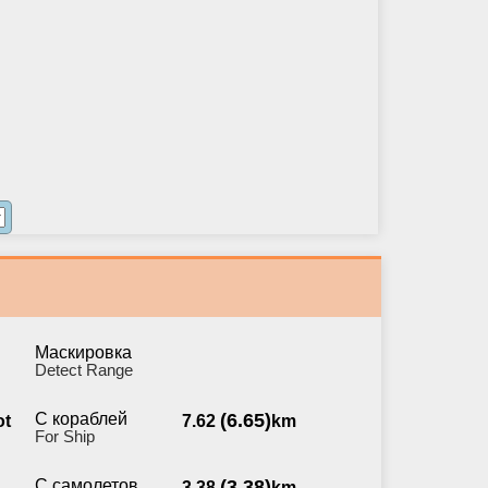
Маскировка
Detect Range
С кораблей
(6.65)
ot
7.62
km
For Ship
С самолетов
(3.38)
3.38
km