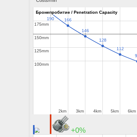
Costs/min
Бронепробитие / Penetration Capacity
Бронепробитие / Penetration Capacity
190
190
166
166
175mm
175mm
146
146
150mm
150mm
128
128
112
112
125mm
125mm
100mm
100mm
2km
2km
3km
3km
4km
4km
5km
5km
6km
6km
+0%