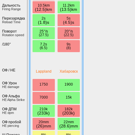
10.5km
11.2km
Дальность
(12.5)km
(13.5)km
Firing Range
2s
5s
Перезарядка
(1.8)s
(4.5)s
Reload Time
25°/s
20°/s
Поворот
(27.5)
(22.5)
Rotation speed
7.2s
9s
/180°
(6.5)
(8)
ОФ / HE
Lappland
Хабаровск
ОФ Урон
1750
1900
HE damage
ОФ Альфа
7000
15k
HE Alpha Strike
210k
182k
ОФ ДПМ
(233k)
(203k)
HE dpm
20mm
22mm
ОФ пробой
(26)mm
(28.6)mm
HE piercing
8%
8%
Ш.Пожара