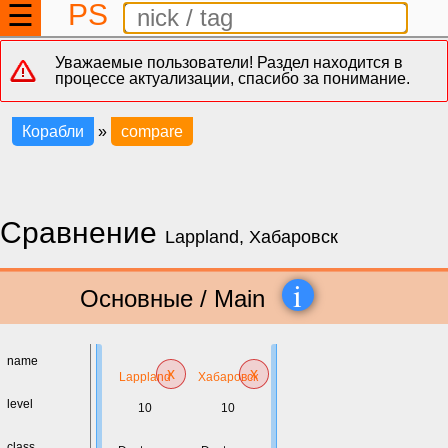
PS
☰
Уважаемые пользователи! Раздел находится в
процессе актуализации, спасибо за понимание.
Корабли
»
compare
Сравнение
Lappland, Хабаровск
i
Основные / Main
name
x
x
Lappland
Хабаровск
level
10
10
class