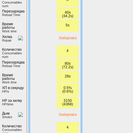
Сonsumables
num
Перезарядка
40s
Reload Time
(34.2s)
Время
5s
работы
Work time
Хилка
Хабаровск
Repair
Количество
4
Сonsumables
num
Перезарядка
80s
Reload Time
(72.2s)
Время
28s
работы
Work time
0.5%
ХП в секунду
(0.6%)
HP/s
3150
HP за хилку
(4368)
HP/time
Дым
Хабаровск
Smoke
Количество
4
Сonsumables