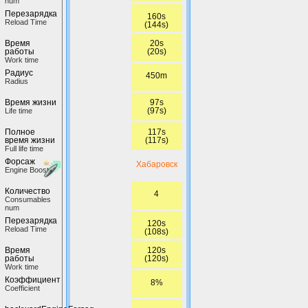
num
Перезарядка
160s
Reload Time
(144s)
20s
Время
(20s)
работы
Work time
Радиус
450m
Radius
97s
Время жизни
(97s)
Life time
117s
Полное
(117s)
время жизни
Full life time
Форсаж
Хабаровск
Engine Boost
Количество
4
Сonsumables
num
Перезарядка
120s
Reload Time
(108s)
120s
Время
(120s)
работы
Work time
Коэффициент
8%
Coefficient