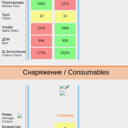
Перезарядка
100s
127s
Reload Time
Труб
10
10
Tubes
Альфа
107k
195k
Alpha Strike
ДПМ
64k
92k
dpm
Ш.Затопления
173%
332%
Chance Flood
Снаряжение / Consumables
Ремка
Хабаровск
Damage
Control
Количество
∞