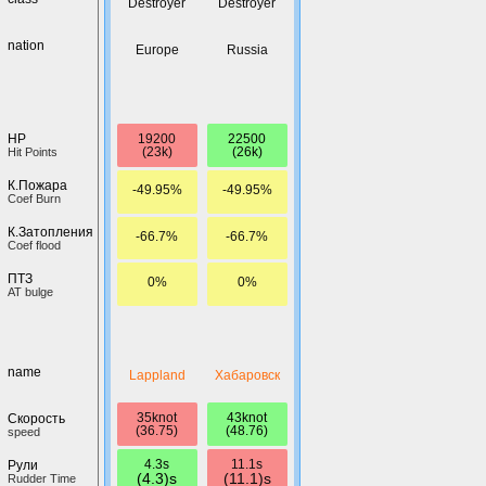
Destroyer
Destroyer
nation
Europe
Russia
19200
22500
HP
(23k)
(26k)
Hit Points
К.Пожара
-49.95%
-49.95%
Coef Burn
К.Затопления
-66.7%
-66.7%
Coef flood
ПТЗ
0%
0%
AT bulge
name
Lappland
Хабаровск
35knot
43knot
Скорость
(36.75)
(48.76)
speed
4.3s
11.1s
Рули
(4.3)s
(11.1)s
Rudder Time