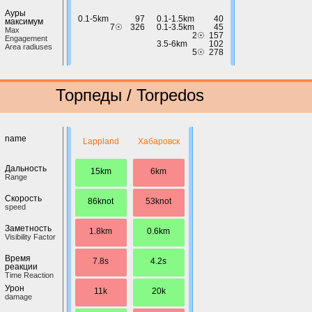
Ауры
0.1-5km
97
0.1-1.5km
40
максимум
7☉
326
0.1-3.5km
45
Max
2☉
157
Engagement
3.5-6km
102
Area radiuses
5☉
278
Торпеды / Torpedos
name
Lappland
Хабаровск
Дальность
15km
6km
Range
Скорость
86knot
53knot
speed
Заметность
1.8km
0.6km
Visibility Factor
Время
7.8s
4.2s
реакции
Time Reaction
Урон
11k
20k
damage