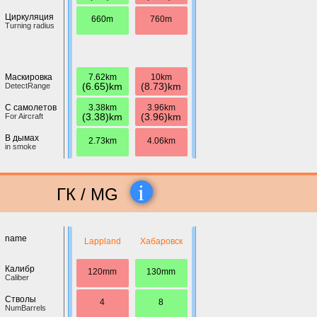
Циркуляция
660m
760m
Turning radius
7.62km
10km
Маскировка
(6.65)km
(8.73)km
DetectRange
3.38km
3.96km
С самолетов
(3.38)km
(3.96)km
For Aircraft
В дымах
2.73km
4.06km
in smoke
i
ГК / MG
name
Lappland
Хабаровск
Калибр
120mm
130mm
Caliber
Стволы
4
8
NumBarrels