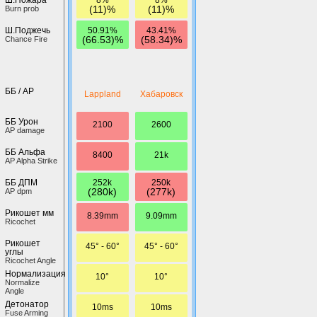
(11)%
(11)%
Burn prob
50.91%
43.41%
Ш.Поджечь
(66.53)%
(58.34)%
Chance Fire
ББ / AP
Lappland
Хабаровск
ББ Урон
2100
2600
AP damage
ББ Альфа
8400
21k
AP Alpha Strike
252k
250k
ББ ДПМ
(280k)
(277k)
AP dpm
Рикошет мм
8.39mm
9.09mm
Ricochet
Рикошет
45° - 60°
45° - 60°
углы
Ricochet Angle
Нормализация
10°
10°
Normalize
Angle
Детонатор
10ms
10ms
Fuse Arming