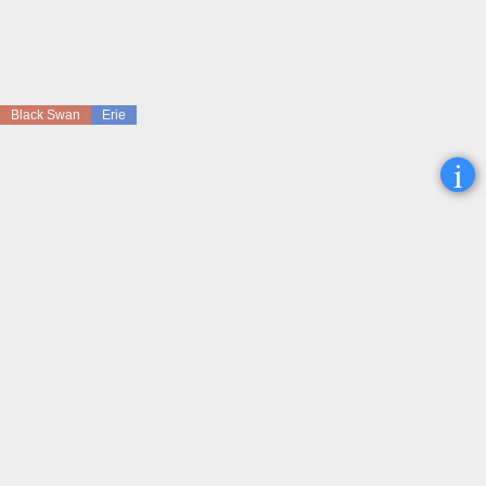
Black Swan
Erie
i