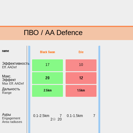
ПВО / AA Defence
name
Black Swan
Erie
Эффективность
17
10
Eff. AADef
Макс.
20
12
Эффект
Max Eff. AADef
Дальность
2.5km
1.5km
Range
Ауры
0.1-2.5km
7
0.1-1.5km
7
Engagement
2☉
20
Area radiuses