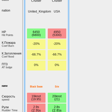
Cruiser
Cruiser
nation
United_Kingdom
USA
6450
4950
HP
(6800)
(5300)
Hit Points
К.Пожара
-20%
-20%
Coef Burn
К.Затопления
-66.7%
-66.7%
Coef flood
ПТЗ
0%
0%
AT bulge
name
Black Swan
Erie
19knot
20knot
Скорость
(19.95)
(21)
speed
2.9s
2.8s
Рули
(2.9)s
(2.8)s
Rudder Time