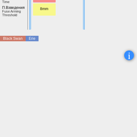
Time
П.Взведения
8mm
Fuse Arming
Threshold
Black Swan
Erie
i