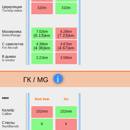
Циркуляция
320m
310m
Turning radius
7.02km
8.28km
Маскировка
(6.13)km
(7.23)km
DetectRange
4.36km
4.67km
С самолетов
(4.36)km
(4.67)km
For Aircraft
В дымах
2.21km
3.58km
in smoke
i
ГК / MG
name
Black Swan
Erie
Калибр
102mm
152mm
Caliber
Стволы
6
4
NumBarrels