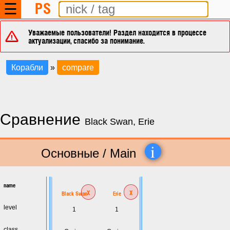
PS
☰
Уважаемые пользователи! Раздел находится в процессе
актуализации, спасибо за понимание.
Корабли
»
compare
Сравнение
Black Swan, Erie
i
Основные / Main
name
x
x
Black Swan
Erie
level
1
1
class