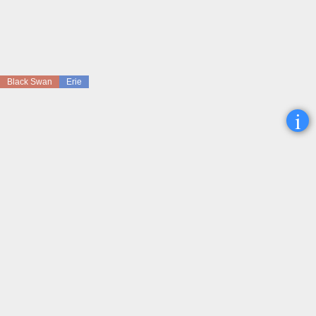
Black Swan
Erie
i