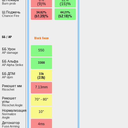
(9)%
(15)%
Burn prob
34.82%
44.21%
Ш.Поджечь
(51.39)%
(52.18)%
Chance Fire
ББ / AP
Black Swan
ББ Урон
550
AP damage
ББ Альфа
3300
AP Alpha Strike
33k
ББ ДПМ
(37k)
AP dpm
Рикошет мм
7.13mm
Ricochet
Рикошет
70° - 80°
углы
Ricochet Angle
Нормализация
10°
Normalize
Angle
Детонатор
4ms
Fuse Arming