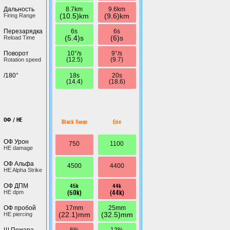
8.7km
9.6km
Дальность
(10.5)km
(9.6)km
Firing Range
6s
6s
Перезарядка
(5.4)s
(6)s
Reload Time
10°/s
9°/s
Поворот
(12.5)
(9.7)
Rotation speed
18s
20s
/180°
(14.4)
(18.6)
ОФ / HE
Black Swan
Erie
ОФ Урон
750
1100
HE damage
ОФ Альфа
4500
4400
HE Alpha Strike
45k
44k
ОФ ДПМ
(50k)
(44k)
HE dpm
17mm
25mm
ОФ пробой
(22.1)mm
(32.5)mm
HE piercing
6%
12%
Ш.Пожара