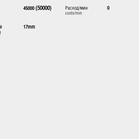
(50000)
Расход/мин
0
45000
costs/min
й
17mm
g