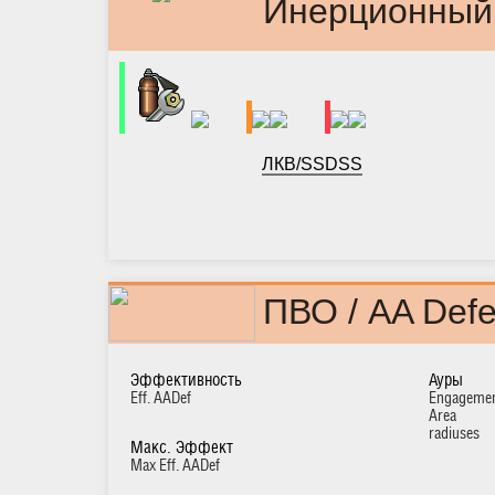
Инерционный в
ЛК
B/S
S
D
SS
ПВО / AA Def
Эффективность
Ауры
Eff. AADef
Engageme
Area
radiuses
Макс. Эффект
Max Eff. AADef