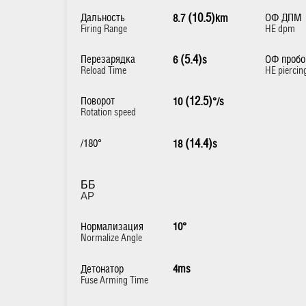
Дальность
(10.5)
ОФ ДПМ
8.7
km
Firing Range
HE dpm
Перезарядка
(5.4)
ОФ пробо
6
s
Reload Time
HE piercin
Поворот
(12.5)
10
°/s
Rotation speed
/180°
(14.4)
18
s
ББ
AP
Нормализация
10°
Normalize Angle
Детонатор
4ms
Fuse Arming Time