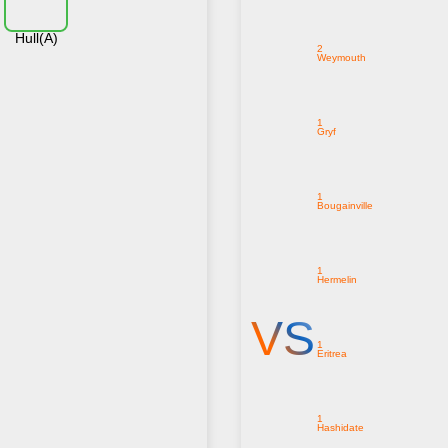
Hull(A)
2
Weymouth
1
Gryf
1
Bougainville
1
Hermelin
VS
1
Eritrea
1
Hashidate