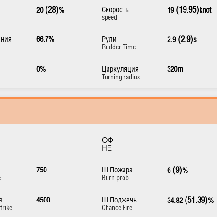
(28)
Скорость
(19.95)
20
%
19
knot
speed
ения
66.7%
Рули
(2.9)
2.9
s
Rudder Time
0%
Циркуляция
320m
Turning radius
ОФ
HE
750
Ш.Пожара
(9)
6
%
e
Burn prob
а
4500
Ш.Поджечь
(51.39)
34.82
%
trike
Chance Fire