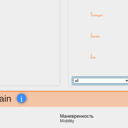
1
Chengan
1
Орлан
1
Erie
i
ain
Маневренность
Мobility