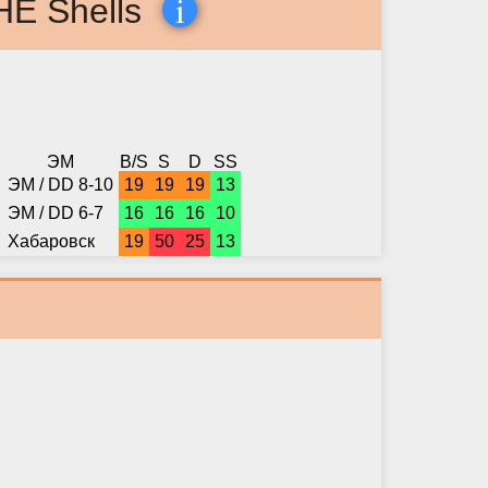
i
HE Shells
ЭМ
B/S
S
D
SS
ЭМ / DD 8-10
19
19
19
13
ЭМ / DD 6-7
16
16
16
10
Хабаровск
19
50
25
13