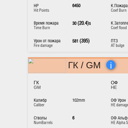
HP
6450
К.Пожара
Hit Points
Coef Burn
Время пожара
(20.4)
К.Затопл
30
s
Time Burn
Coef flood
Урон от пожара
(395)
ПТЗ
581
Fire damage
AT bulge
i
ГК / GM
ГК
ОФ
GM
HE
Калибр
102mm
ОФ Урон
Caliber
HE damag
Стволы
6
ОФ Альф
NumBarrels
HE Alpha S