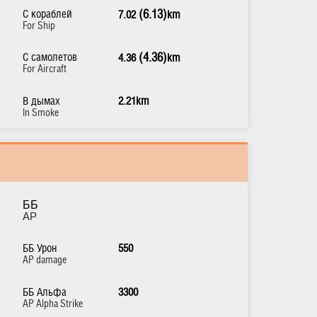
С кораблей
(6.13)
7.02
km
For Ship
С самолетов
(4.36)
4.36
km
For Aircraft
В дымах
2.21km
In Smoke
ББ
AP
ББ Урон
550
AP damage
ББ Альфа
3300
AP Alpha Strike