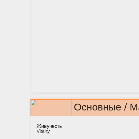
Основные / M
Живучесть
Vitality