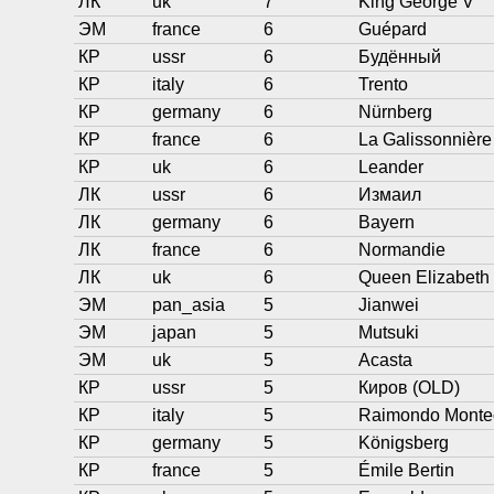
ЛК
uk
7
King George V
ЭМ
france
6
Guépard
КР
ussr
6
Будённый
КР
italy
6
Trento
КР
germany
6
Nürnberg
КР
france
6
La Galissonnière
КР
uk
6
Leander
ЛК
ussr
6
Измаил
ЛК
germany
6
Bayern
ЛК
france
6
Normandie
ЛК
uk
6
Queen Elizabeth
ЭМ
pan_asia
5
Jianwei
ЭМ
japan
5
Mutsuki
ЭМ
uk
5
Acasta
КР
ussr
5
Киров (OLD)
КР
italy
5
Raimondo Monte
КР
germany
5
Königsberg
КР
france
5
Émile Bertin