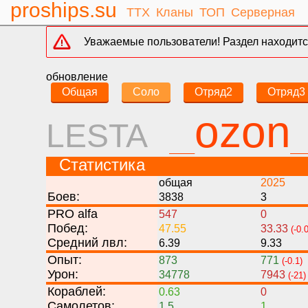
proships.su
ТТХ
Кланы
ТОП
Серверная
Уважаемые пользователи! Раздел находится
обновление
Общая
Соло
Отряд2
Отряд3
_ozon
LESTA
Статистика
общая
2025
Боев:
3838
3
PRO alfa
547
0
Побед:
47.55
33.33
(-0.
Средний лвл:
6.39
9.33
Опыт:
873
771
(-0.1)
Урон:
34778
7943
(-21)
Кораблей:
0.63
0
Самолетов:
1.5
1