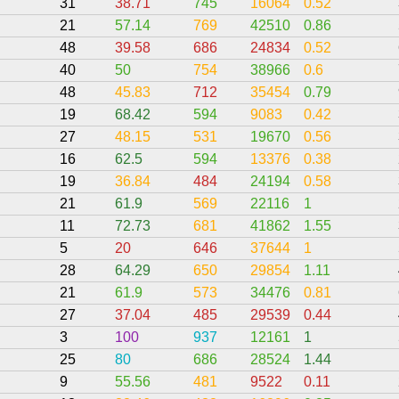
31
38.71
745
16064
0.52
21
57.14
769
42510
0.86
48
39.58
686
24834
0.52
40
50
754
38966
0.6
48
45.83
712
35454
0.79
19
68.42
594
9083
0.42
27
48.15
531
19670
0.56
16
62.5
594
13376
0.38
19
36.84
484
24194
0.58
21
61.9
569
22116
1
11
72.73
681
41862
1.55
5
20
646
37644
1
28
64.29
650
29854
1.11
21
61.9
573
34476
0.81
27
37.04
485
29539
0.44
3
100
937
12161
1
25
80
686
28524
1.44
9
55.56
481
9522
0.11