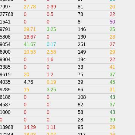
7997
27.78
0.39
81
20.34
27768
0
0.5
78
22.44
1541
0
0
8
50
9791
39.71
3.25
146
25.18
5808
16.67
0
130
28.21
9054
41.67
0.17
251
27.14
6900
10.53
2.58
149
29.98
9904
0
1.6
194
22.05
3385
0
0
33
41.1
9615
20
1.2
75
37.97
4035
4.76
0.19
39
45.69
9289
15
3.25
86
31.98
6186
0
0
108
43.21
4587
0
0
82
37.8
1000
0
0
58
43.1
0
0
0
28
39.29
13968
14.29
1.11
95
29.36
17244
18.03
2.07
117
26.17