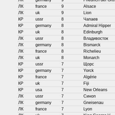
ЛК
france
9
Alsace
ЛК
uk
9
Lion
КР
ussr
8
Чапаев
КР
germany
8
Admiral Hipper
КР
uk
8
Edinburgh
ЛК
ussr
8
Владивосток
ЛК
germany
8
Bismarck
ЛК
france
8
Richelieu
ЛК
uk
8
Monarch
КР
ussr
7
Щорс
КР
germany
7
Yorck
КР
france
7
Algérie
КР
uk
7
Fiji
КР
usa
7
New Orleans
ЛК
ussr
7
Синоп
ЛК
germany
7
Gneisenau
ЛК
france
7
Lyon