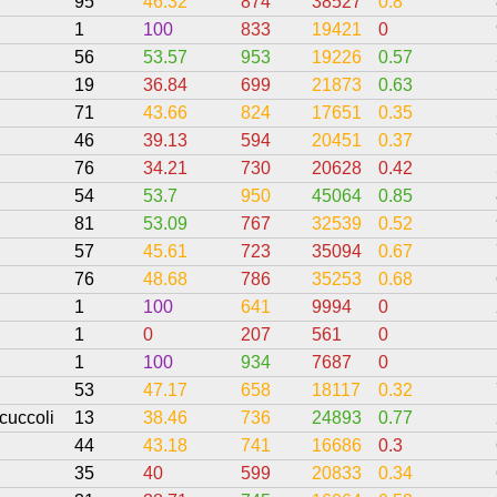
95
46.32
874
38527
0.8
1
100
833
19421
0
56
53.57
953
19226
0.57
19
36.84
699
21873
0.63
71
43.66
824
17651
0.35
46
39.13
594
20451
0.37
76
34.21
730
20628
0.42
54
53.7
950
45064
0.85
81
53.09
767
32539
0.52
57
45.61
723
35094
0.67
76
48.68
786
35253
0.68
1
100
641
9994
0
1
0
207
561
0
1
100
934
7687
0
53
47.17
658
18117
0.32
cuccoli
13
38.46
736
24893
0.77
44
43.18
741
16686
0.3
35
40
599
20833
0.34