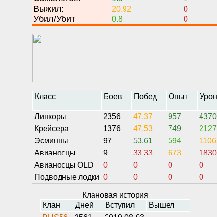
Выжил:
20.92
0
Убил/Убит
0.8
0
Класс
Боев
Побед
Опыт
Уро
Линкоры
2356
47.37
957
4370
Крейсера
1376
47.53
749
2127
Эсминцы
97
53.61
594
1106
Авианосцы
9
33.33
673
1830
Авианосцы OLD
0
0
0
0
Подводные лодки
0
0
0
0
Клановая история
Клан
Дней
Вступил
Вышел