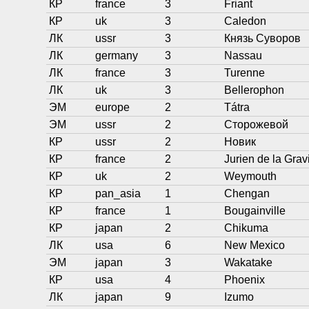
КР
france
3
Friant
КР
uk
3
Caledon
ЛК
ussr
3
Князь Суворов
ЛК
germany
3
Nassau
ЛК
france
3
Turenne
ЛК
uk
3
Bellerophon
ЭМ
europe
2
Tátra
ЭМ
ussr
2
Сторожевой
КР
ussr
2
Новик
КР
france
2
Jurien de la Grav
КР
uk
2
Weymouth
КР
pan_asia
1
Chengan
КР
france
1
Bougainville
КР
japan
2
Chikuma
ЛК
usa
6
New Mexico
ЭМ
japan
3
Wakatake
КР
usa
4
Phoenix
ЛК
japan
9
Izumo