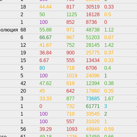
18
44.44
817
30519
0.33
2
50
1125
16128
0.5
1
100
852
8736
0
волюция
68
55.88
971
48738
1.12
6
66.67
967
51203
0.67
12
41.67
752
28145
1.42
19
36.84
900
25775
0.37
15
6.67
555
13434
0.33
5
80
718
6706
0.4
5
100
1019
24096
1
42
47.62
619
12394
0.38
20
45
642
17660
0.35
3
33.33
877
73685
1.67
1
0
732
61771
3
1
100
710
33545
2
1
100
557
31020
1
56
39.29
1093
49849
0.59
osse
61
49.18
1236
57459
0.66