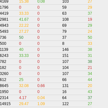
4169
15.38
0.08
103
27.36
1796
0
0
59
29.54
4419
33.33
0
63
37.11
2981
41.67
0
108
19.63
4943
22.22
0
69
29.74
5493
27.27
0
79
24.94
736
50
0
37
50
500
0
0
8
33.33
1139
40
0
146
38.66
6243
33.33
0
151
31.86
782
0
0
107
38.63
182
0
0
104
21.15
3260
0
0
107
34.58
612
25
0
66
44.49
8645
32.08
0.66
131
20.39
1950
0
0
16
43.75
2314
4.17
0.04
64
37.21
14915
29.47
1.09
122
27.23