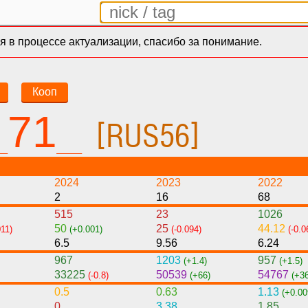
 в процессе актуализации, спасибо за понимание.
Кооп
_71_
[RUS56]
2024
2023
2022
2
16
68
515
23
1026
50
25
44.12
011)
(+0.001)
(-0.094)
(-0.0
6.5
9.56
6.24
967
1203
957
(+1.4)
(+1.5)
33225
50539
54767
(-0.8)
(+66)
(+3
0.5
0.63
1.13
(+0.00
0
3.38
1.85