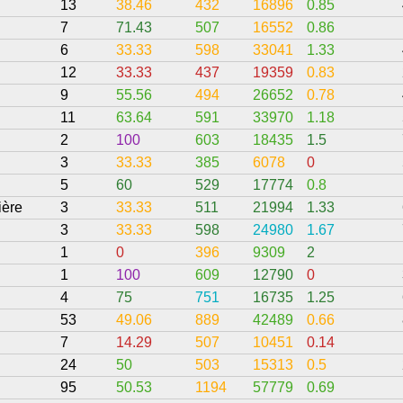
13
38.46
432
16896
0.85
7
71.43
507
16552
0.86
6
33.33
598
33041
1.33
12
33.33
437
19359
0.83
9
55.56
494
26652
0.78
11
63.64
591
33970
1.18
2
100
603
18435
1.5
3
33.33
385
6078
0
5
60
529
17774
0.8
ière
3
33.33
511
21994
1.33
3
33.33
598
24980
1.67
1
0
396
9309
2
1
100
609
12790
0
4
75
751
16735
1.25
53
49.06
889
42489
0.66
7
14.29
507
10451
0.14
24
50
503
15313
0.5
95
50.53
1194
57779
0.69