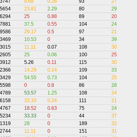
3747
9.68
0.26
93
27.06
5654
23.81
2.29
80
29.8
6294
25
0.88
89
20.6
7881
37.5
0.55
104
24.92
9586
29.17
0.5
97
21.88
3469
10.53
0
34
39.84
3015
11.11
0.07
108
30.84
2605
25
0.06
100
25.88
3912
5.26
0.11
115
30.6
2366
14.29
0.14
109
33.19
3429
54.55
0.73
104
25.88
5598
0
0.8
86
28.94
4789
53.57
1.25
108
24.87
6158
33.33
0.24
111
21.64
4767
18.52
0.63
75
24.31
5234
33.33
0
44
37.12
1319
28
0
189
32.17
2744
11.11
0
151
31.25