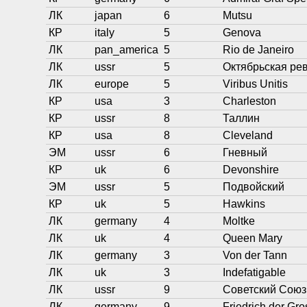
ЛК
japan
6
Mutsu
КР
italy
5
Genova
ЛК
pan_america
5
Rio de Janeiro
ЛК
ussr
5
Октябрьская ре
ЛК
europe
5
Viribus Unitis
КР
usa
3
Charleston
КР
ussr
8
Таллин
КР
usa
8
Cleveland
ЭМ
ussr
6
Гневный
КР
uk
6
Devonshire
ЭМ
ussr
5
Подвойский
КР
uk
5
Hawkins
ЛК
germany
4
Moltke
ЛК
uk
4
Queen Mary
ЛК
germany
3
Von der Tann
ЛК
uk
3
Indefatigable
ЛК
ussr
9
Советский Союз
ЛК
germany
9
Friedrich der Gr