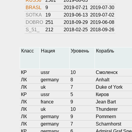
RUS56
2561
2019-08-03
BRASL
9
2019-07-21
2019-07-30
SOTKA
19
2019-06-13
2019-07-02
DOBRO
251
2018-09-29
2019-06-08
S_51_
212
2018-02-25
2018-09-26
Класс
Нация
Уровень
Корабль
КР
ussr
10
Смоленск
ЛК
germany
8
Anhalt
ЛК
uk
7
Duke of York
КР
ussr
5
Киров
ЛК
france
9
Jean Bart
ЛК
uk
10
Thunderer
ЛК
germany
9
Pommern
ЛК
germany
7
Scharnhorst
КР
germany
6
Admiral Graf Sp