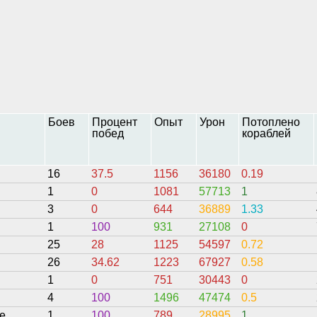
Боев
Процент
Опыт
Урон
Потоплено
побед
кораблей
16
37.5
1156
36180
0.19
1
0
1081
57713
1
3
0
644
36889
1.33
1
100
931
27108
0
25
28
1125
54597
0.72
26
34.62
1223
67927
0.58
1
0
751
30443
0
4
100
1496
47474
0.5
ee
1
100
789
28995
1