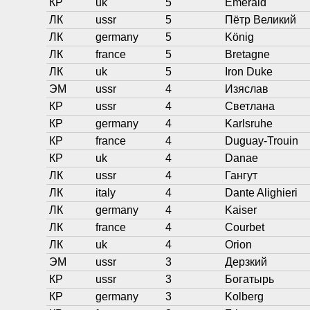
КР
uk
5
Emerald
ЛК
ussr
5
Пётр Великий
ЛК
germany
5
König
ЛК
france
5
Bretagne
ЛК
uk
5
Iron Duke
ЭМ
ussr
4
Изяслав
КР
ussr
4
Светлана
КР
germany
4
Karlsruhe
КР
france
4
Duguay-Trouin
КР
uk
4
Danae
ЛК
ussr
4
Гангут
ЛК
italy
4
Dante Alighieri
ЛК
germany
4
Kaiser
ЛК
france
4
Courbet
ЛК
uk
4
Orion
ЭМ
ussr
3
Дерзкий
КР
ussr
3
Богатырь
КР
germany
3
Kolberg