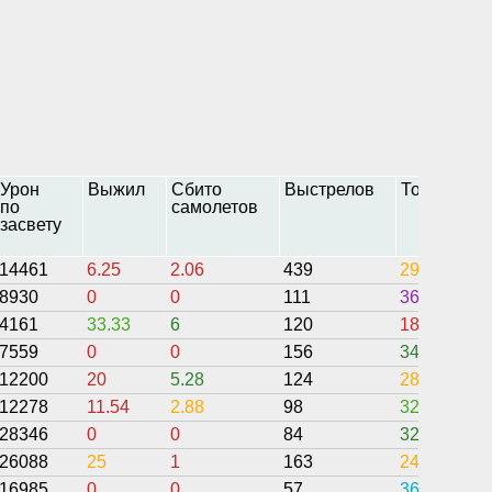
Урон
Выжил
Сбито
Выстрелов
Точность
по
самолетов
засвету
14461
6.25
2.06
439
29.91
8930
0
0
111
36.94
4161
33.33
6
120
18.61
7559
0
0
156
34.62
12200
20
5.28
124
28.56
12278
11.54
2.88
98
32.45
28346
0
0
84
32.14
26088
25
1
163
24.88
16985
0
0
57
36.84