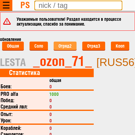
PS
☰
Уважаемые пользователи! Раздел находится в процессе
актуализации, спасибо за понимание.
обновление
Общая
Соло
Отряд2
Отряд3
Кооп
_ozon_71_
LESTA
[RUS56
Статистика
общая
Боев:
0
PRO alfa
1000
Побед:
0
Средний лвл:
0
Опыт:
0
Урон:
0
Кораблей:
0
Самолетов:
0