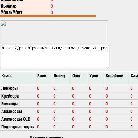
Выжил:
0
Убил/Убит
0
Класс
Боев
Побед
Опыт
Урон
Кораблей
Сам
Линкоры
0
0
0
0
0
0
Крейсера
0
0
0
0
0
0
Эсминцы
0
0
0
0
0
0
Авианосцы
0
0
0
0
0
0
Авианосцы OLD
0
0
0
0
0
0
Подводные лодки
0
0
0
0
0
0
Клановая история