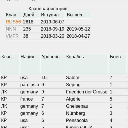
Клановая история
Клан
Дней
Вступил
Вышел
RUS56
2618
2019-06-07
NNN
235
2018-09-19
2019-05-12
VMFR
38
2018-03-20
2018-04-27
Класс
Нация
Уровень
Корабль
Боев
КР
usa
10
Salem
7
КР
pan_asia
9
Sejong
1
ЛК
germany
9
Friedrich der Grosse
1
КР
france
7
Algérie
5
ЛК
germany
7
Gneisenau
1
КР
germany
6
Nürnberg
3
КР
usa
6
Pensacola
4
КР
ussr
5
Киров (OLD)
3