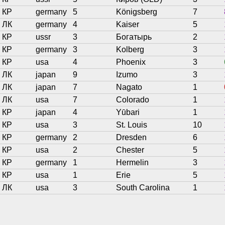
КР
germany
5
Königsberg
7
ЛК
germany
4
Kaiser
5
КР
ussr
3
Богатырь
2
КР
germany
3
Kolberg
3
КР
usa
4
Phoenix
3
ЛК
japan
9
Izumo
3
ЛК
japan
7
Nagato
1
ЛК
usa
7
Colorado
1
КР
japan
4
Yūbari
1
КР
usa
3
St. Louis
10
КР
germany
2
Dresden
6
КР
usa
2
Chester
5
КР
germany
1
Hermelin
3
КР
usa
1
Erie
5
ЛК
usa
3
South Carolina
1