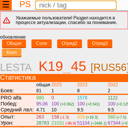
PS
☰
Уважаемые пользователи! Раздел находится в
процессе актуализации, спасибо за понимание.
обновление
Общая
Соло
Отряд2
Отряд3
Кооп
K19_45
LESTA
[RUS56
Статистика
общая
2025
2023
2022
Боев:
81
1
8
2
PRO alfa
980
0
1578
1122
Побед:
95.06
100
100
100
(+0.062)
(+0.541)
(+0.12
Средний лвл:
4.71
10
9.5
9.5
Опыт:
263
158
439
560
(-1.3)
(+19.3)
(+7.5)
Урон:
28783
21031
51104
67344
(-96.9)
(+2446.1)
(+9