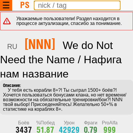
PS
☰
Уважаемые пользователи! Раздел находится в
процессе актуализации, спасибо за понимание.
[NNN]
We do Not
RU
Need the Name / Нафига
нам название
    У тебя есть корабли 8+?! Ты сыграл 1500+ боёв?! 
Хочется пользоваться бонусами клана, но нет времени/
возможности на обязательные тренировки/бои?! NNN 
твой выбор! Присоеденяйтесь! Желательно 50+% в 
статистике на кораблях 8+.
Боёв
%Побед
Урон
Фраги
ProAlfa
3437
51.87
42929
0.79
999