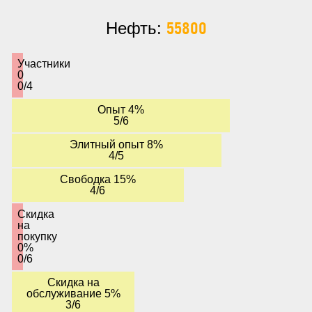
55800
Нефть:
Участники
0
0/4
Опыт 4%
5/6
Элитный опыт 8%
4/5
Свободка 15%
4/6
Скидка
на
покупку
0%
0/6
Скидка на
обслуживание 5%
3/6