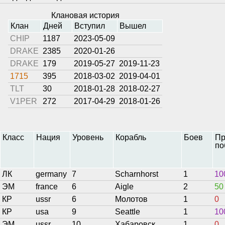
Клановая история
Клан
Дней
Вступил
Вышел
CHIP
1187
2023-05-09
DRAKE
2385
2020-01-26
DRAKE
179
2019-05-27
2019-11-23
1715
395
2018-03-02
2019-04-01
TLT
30
2018-01-28
2018-02-27
V1PER
272
2017-04-29
2018-01-26
Класс
Нация
Уровень
Корабль
Боев
Пр
по
ЛК
germany
7
Scharnhorst
1
10
ЭМ
france
6
Aigle
2
50
КР
ussr
6
Молотов
1
0
КР
usa
9
Seattle
1
10
ЭМ
ussr
10
Хабаровск
1
0