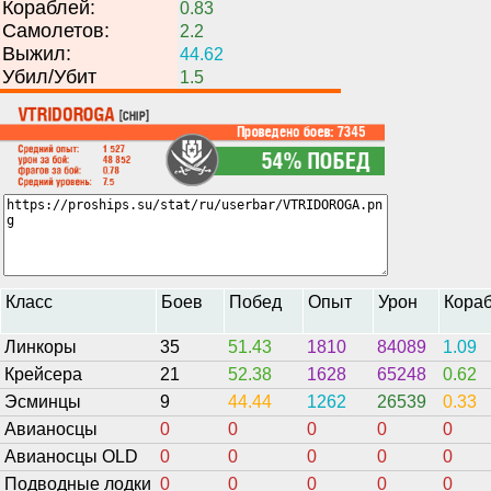
Кораблей:
0.83
Самолетов:
2.2
Выжил:
44.62
Убил/Убит
1.5
Класс
Боев
Побед
Опыт
Урон
Кора
Линкоры
35
51.43
1810
84089
1.09
Крейсера
21
52.38
1628
65248
0.62
Эсминцы
9
44.44
1262
26539
0.33
Авианосцы
0
0
0
0
0
Авианосцы OLD
0
0
0
0
0
Подводные лодки
0
0
0
0
0