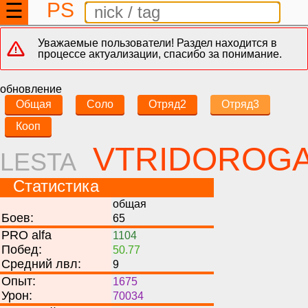
PS
☰
Уважаемые пользователи! Раздел находится в
процессе актуализации, спасибо за понимание.
обновление
Общая
Соло
Отряд2
Отряд3
Кооп
VTRIDOROG
LESTA
Статистика
общая
Боев:
65
PRO alfa
1104
Побед:
50.77
Средний лвл:
9
Опыт:
1675
Урон:
70034