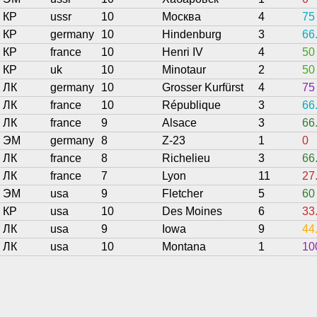
КР
ussr
10
Москва
4
75
КР
germany
10
Hindenburg
3
66
КР
france
10
Henri IV
4
50
КР
uk
10
Minotaur
2
50
ЛК
germany
10
Grosser Kurfürst
4
75
ЛК
france
10
République
3
66
ЛК
france
9
Alsace
3
66
ЭМ
germany
8
Z-23
1
0
ЛК
france
8
Richelieu
3
66
ЛК
france
7
Lyon
11
27
ЭМ
usa
9
Fletcher
5
60
КР
usa
10
Des Moines
6
33
ЛК
usa
9
Iowa
9
44
ЛК
usa
10
Montana
1
10