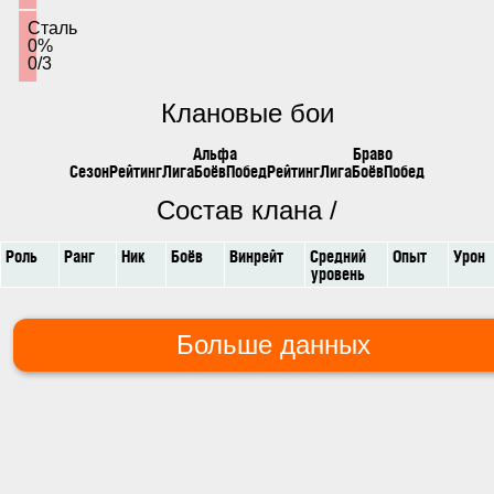
Сталь
0%
0/3
Клановые бои
Альфа
Браво
Сезон
Рейтинг
Лига
Боёв
Побед
Рейтинг
Лига
Боёв
Побед
Состав клана /
Роль
Ранг
Ник
Боёв
Винрейт
Средний
Опыт
Урон
уровень
Больше данных