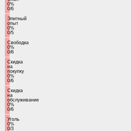
0%
0/6
Элитный
опыт
0%
0/5
Свободка
0%
0/6
Скидка
на
покупку
0%
0/6
Скидка
на
обслуживание
0%
0/6
Уголь
0%
0/3