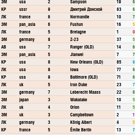
ЭМ
usa
2
Sampson
19
6
КР
ussr
9
Дмитрий Донской
83
6
ЛК
france
6
Normandie
10
7
ЭМ
pan_asia
6
Fushun
16
5
ЛК
france
5
Bretagne
1
0
ЭМ
germany
8
Z-23
37
5
АВ
usa
7
Ranger (OLD)
14
6
ЭМ
pan_asia
5
Jianwei
7
7
КР
usa
8
New Orleans (OLD)
85
6
ЛК
usa
9
Iowa
77
6
КР
usa
9
Baltimore (OLD)
71
6
ЛК
uk
5
Iron Duke
23
7
ЭМ
germany
7
Leberecht Maass
22
6
ЭМ
japan
3
Wakatake
10
5
ЛК
uk
4
Orion
11
5
ЭМ
uk
3
Campbeltown
2
1
ЛК
germany
3
König Albert
4
5
КР
france
5
Émile Bertin
13
7