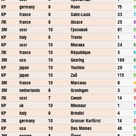
КР
germany
9
Roon
75
5
КР
france
9
Saint-Louis
33
7
ЛК
france
9
Alsace
25
8
ЭМ
ussr
10
Грозовой
81
5
КР
italy
6
Trento
1
1
КР
ussr
10
Москва
24
6
ЛК
france
10
République
3
6
ЭМ
usa
10
Gearing
188
6
КР
japan
10
Yoshino
20
7
КР
japan
10
Zaō
115
5
ЭМ
france
10
Marceau
9
4
ЭМ
netherlands
9
Groningen
3
3
ЛК
ussr
7
Синоп
14
3
КР
uk
10
Minotaur
1
1
КР
italy
9
Brindisi
4
7
ЛК
germany
10
Grosser Kurfürst
14
2
КР
usa
10
Des Moines
48
5
ЭМ
europe
8
Öland
6
6