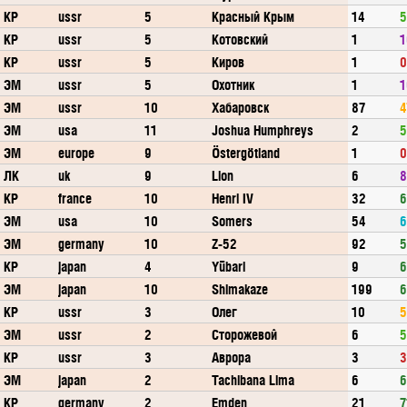
КР
ussr
5
Красный Крым
14
5
КР
ussr
5
Котовский
1
1
КР
ussr
5
Киров
1
0
ЭМ
ussr
5
Охотник
1
1
ЭМ
ussr
10
Хабаровск
87
4
ЭМ
usa
11
Joshua Humphreys
2
5
ЭМ
europe
9
Östergötland
1
0
ЛК
uk
9
Lion
6
8
КР
france
10
Henri IV
32
6
ЭМ
usa
10
Somers
54
6
ЭМ
germany
10
Z-52
92
5
КР
japan
4
Yūbari
9
6
ЭМ
japan
10
Shimakaze
199
6
КР
ussr
3
Олег
10
5
ЭМ
ussr
2
Сторожевой
6
5
КР
ussr
3
Аврора
3
3
ЭМ
japan
2
Tachibana Lima
6
6
КР
germany
2
Emden
21
7