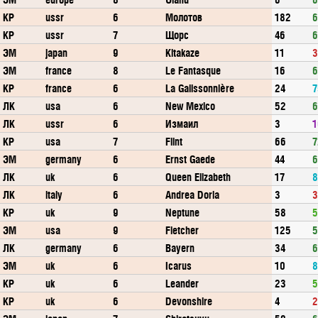
КР
ussr
6
Молотов
182
6
КР
ussr
7
Щорс
46
6
ЭМ
japan
9
Kitakaze
11
3
ЭМ
france
8
Le Fantasque
16
6
КР
france
6
La Galissonnière
24
7
ЛК
usa
6
New Mexico
52
6
ЛК
ussr
6
Измаил
3
1
КР
usa
7
Flint
66
7
ЭМ
germany
6
Ernst Gaede
44
6
ЛК
uk
6
Queen Elizabeth
17
8
ЛК
italy
6
Andrea Doria
3
3
КР
uk
9
Neptune
58
5
ЭМ
usa
9
Fletcher
125
5
ЛК
germany
6
Bayern
34
6
ЭМ
uk
6
Icarus
10
8
КР
uk
6
Leander
23
5
КР
uk
6
Devonshire
4
2