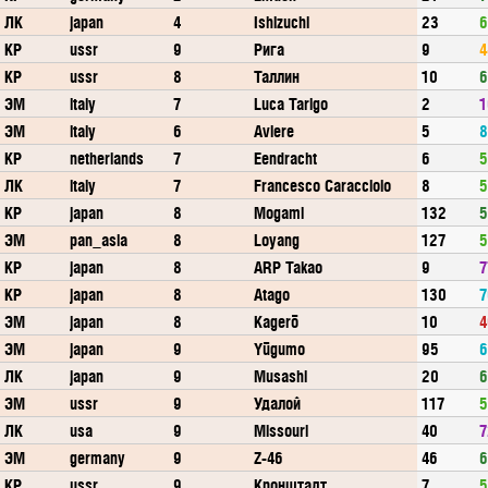
ЛК
japan
4
Ishizuchi
23
6
КР
ussr
9
Рига
9
4
КР
ussr
8
Таллин
10
6
ЭМ
italy
7
Luca Tarigo
2
1
ЭМ
italy
6
Aviere
5
8
КР
netherlands
7
Eendracht
6
5
ЛК
italy
7
Francesco Caracciolo
8
5
КР
japan
8
Mogami
132
5
ЭМ
pan_asia
8
Loyang
127
5
КР
japan
8
ARP Takao
9
7
КР
japan
8
Atago
130
7
ЭМ
japan
8
Kagerō
10
4
ЭМ
japan
9
Yūgumo
95
6
ЛК
japan
9
Musashi
20
6
ЭМ
ussr
9
Удалой
117
5
ЛК
usa
9
Missouri
40
7
ЭМ
germany
9
Z-46
46
6
КР
ussr
9
Кронштадт
7
5