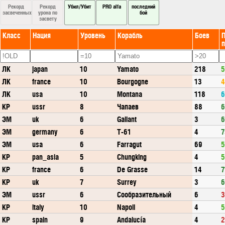
Рекорд
Рекорд
Убил/Убит
PRO alfa
последний
засвеченных
урона по
бой
засвету
Класс
Нация
Уровень
Корабль
Боев
П
ЛК
japan
10
Yamato
218
5
ЛК
france
10
Bourgogne
13
4
ЛК
usa
10
Montana
118
6
КР
ussr
8
Чапаев
88
6
ЭМ
uk
6
Gallant
3
6
ЭМ
germany
6
T-61
4
7
ЭМ
usa
6
Farragut
69
5
КР
pan_asia
5
Chungking
4
5
КР
france
6
De Grasse
14
7
КР
uk
7
Surrey
3
6
ЭМ
ussr
6
Сообразительный
6
3
КР
italy
10
Napoli
4
5
КР
spain
9
Andalucía
4
2