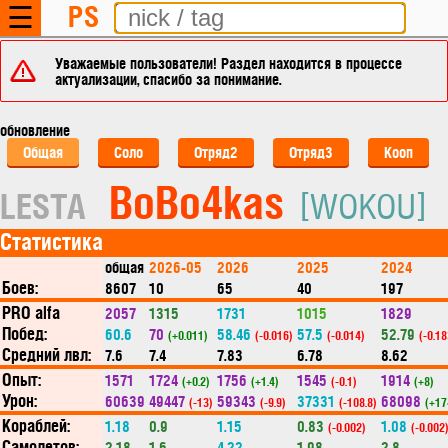
PS
☰
Уважаемые пользователи! Раздел находится в процессе
актуализации, спасибо за понимание.
обновление
Общая
Соло
Отряд2
Отряд3
Кооп
BoBo4kas
LESTA
[WOKOU]
Статистика
общая
2026-05
2026
2025
2024
Боев:
8607
10
65
40
197
PRO alfa
2057
1315
1731
1015
1829
Побед:
60.6
70
58.46
57.5
52.79
(+0.011)
(-0.016)
(-0.014)
(-0.18
Средний лвл:
7.6
7.4
7.83
6.78
8.62
Опыт:
1571
1724
1756
1545
1914
(+0.2)
(+1.4)
(-0.1)
(+8)
Урон:
60639
49447
59343
37331
68098
(-13)
(-9.9)
(-108.8)
(+17
Кораблей:
1.18
0.9
1.15
0.83
1.08
(-0.002)
(-0.002
Самолетов:
2.18
1.6
4.22
1.98
2.8