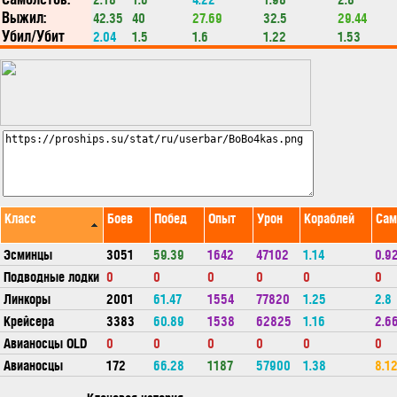
Выжил:
42.35
40
27.69
32.5
29.44
Убил/Убит
2.04
1.5
1.6
1.22
1.53
Класс
Боев
Побед
Опыт
Урон
Кораблей
Сам
Эсминцы
3051
59.39
1642
47102
1.14
0.9
Подводные лодки
0
0
0
0
0
0
Линкоры
2001
61.47
1554
77820
1.25
2.8
Крейсера
3383
60.89
1538
62825
1.16
2.6
Авианосцы OLD
0
0
0
0
0
0
Авианосцы
172
66.28
1187
57900
1.38
8.1