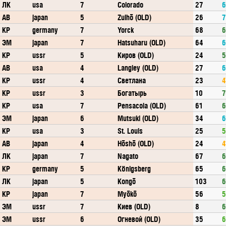
ЛК
usa
7
Colorado
27
6
АВ
japan
5
Zuihō (OLD)
26
7
КР
germany
7
Yorck
68
6
ЭМ
japan
7
Hatsuharu (OLD)
64
6
КР
ussr
5
Киров (OLD)
24
5
АВ
usa
4
Langley (OLD)
27
6
КР
ussr
4
Светлана
23
4
КР
ussr
3
Богатырь
10
7
КР
usa
7
Pensacola (OLD)
61
6
ЭМ
japan
6
Mutsuki (OLD)
34
6
КР
usa
3
St. Louis
25
5
АВ
japan
4
Hōshō (OLD)
24
4
ЛК
japan
7
Nagato
67
6
КР
germany
5
Königsberg
65
6
ЛК
japan
5
Kongō
103
6
КР
japan
7
Myōkō
56
5
ЭМ
ussr
7
Киев (OLD)
8
6
ЭМ
ussr
6
Огневой (OLD)
35
6