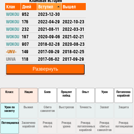
Клановая история
Клан
Дней
Вступил
Вышел
WOKOU
952
2023-12-30
WOKOU
176
2022-04-29
2022-10-23
WOKOU
232
2021-08-11
2022-03-31
WOKOU
167
2020-09-06
2021-02-21
WOKOU
907
2018-02-28
2020-08-23
-UNV-
149
2017-09-29
2018-02-25
UNVA
118
2017-06-02
2017-09-29
Класс
Нация
Боев
Процент
Опыт
Урон
Потоплено
побед
кораблей
Урон по
Выжил
Сбито
Выстрелов
Точность
Захват
Защита
засвету
самолетов
Потенциалка
Засвечено
Рекорд
Рекорд
Рекорд
Рекорд
Рекорд
кораблей
опыта
урона
потопленных
сбитых
потенциалки
кораблей
самолётов