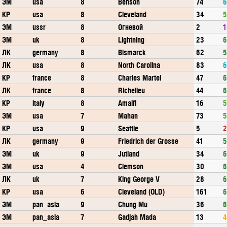
ЭМ
usa
8
Benson
74
6
КР
usa
8
Cleveland
34
5
ЭМ
ussr
8
Огневой
2
1
ЭМ
uk
8
Lightning
23
6
ЛК
germany
8
Bismarck
62
5
ЛК
usa
8
North Carolina
83
6
КР
france
8
Charles Martel
47
6
ЛК
france
8
Richelieu
44
6
КР
italy
8
Amalfi
16
5
ЭМ
usa
7
Mahan
73
5
КР
usa
9
Seattle
5
2
ЛК
germany
9
Friedrich der Grosse
41
5
ЭМ
uk
9
Jutland
34
6
ЭМ
usa
4
Clemson
30
6
ЛК
uk
7
King George V
28
6
КР
usa
6
Cleveland (OLD)
161
6
ЭМ
pan_asia
9
Chung Mu
36
6
ЭМ
pan_asia
7
Gadjah Mada
13
4