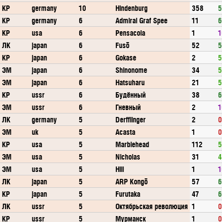
КР
germany
10
Hindenburg
358
5
КР
germany
6
Admiral Graf Spee
11
6
КР
usa
6
Pensacola
1
1
ЛК
japan
6
Fusō
52
5
КР
japan
6
Gokase
2
5
ЭМ
japan
6
Shinonome
34
5
ЭМ
japan
6
Hatsuharu
21
5
КР
ussr
6
Будённый
38
6
ЭМ
ussr
6
Гневный
2
1
ЛК
germany
5
Derfflinger
2
0
ЭМ
uk
5
Acasta
1
0
КР
usa
5
Marblehead
112
5
ЭМ
usa
5
Nicholas
31
4
ЭМ
usa
5
Hill
1
1
ЛК
japan
5
ARP Kongō
57
6
КР
japan
5
Furutaka
47
6
ЛК
ussr
5
Октябрьская революция
1
0
КР
ussr
5
Мурманск
1
0