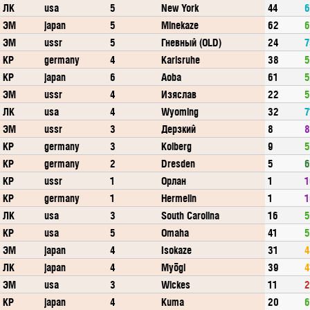
ЛК
usa
5
New York
44
6
ЭМ
japan
5
Minekaze
62
6
ЭМ
ussr
5
Гневный (OLD)
24
7
КР
germany
4
Karlsruhe
38
5
КР
japan
6
Aoba
61
5
ЭМ
ussr
4
Изяслав
22
5
ЛК
usa
4
Wyoming
32
7
ЭМ
ussr
3
Дерзкий
8
8
КР
germany
3
Kolberg
9
5
КР
germany
2
Dresden
5
6
КР
ussr
1
Орлан
1
1
КР
germany
1
Hermelin
1
1
ЛК
usa
3
South Carolina
16
5
КР
usa
5
Omaha
41
5
ЭМ
japan
4
Isokaze
31
4
ЛК
japan
4
Myōgi
39
4
ЭМ
usa
3
Wickes
11
2
КР
japan
4
Kuma
20
6