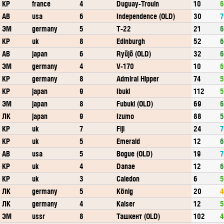
КР
france
4
Duguay-Trouin
10
6
АВ
usa
6
Independence (OLD)
30
7
ЭМ
germany
5
T-22
21
6
КР
uk
8
Edinburgh
52
6
АВ
japan
6
Ryūjō (OLD)
32
6
ЭМ
germany
4
V-170
10
6
КР
germany
8
Admiral Hipper
74
5
КР
japan
9
Ibuki
112
5
ЭМ
japan
8
Fubuki (OLD)
69
6
ЛК
japan
9
Izumo
88
5
КР
uk
7
Fiji
24
7
КР
uk
5
Emerald
12
6
АВ
usa
5
Bogue (OLD)
19
7
КР
uk
4
Danae
12
6
КР
uk
3
Caledon
6
5
ЛК
germany
5
König
20
4
ЛК
germany
4
Kaiser
12
5
ЭМ
ussr
8
Ташкент (OLD)
102
4