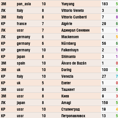
ЭМ
pan_asia
10
Yueyang
183
5
ЛК
italy
8
Vittorio Veneto
3
6
ЭМ
italy
8
Vittorio Cuniberti
7
8
КР
france
7
Algérie
29
6
ЛК
ussr
7
Адмирал Сенявин
1
1
ЛК
germany
6
Mackensen
4
5
КР
germany
6
Nürnberg
56
6
КР
germany
10
Falkenhayn
2
1
КР
japan
8
Shimanto
3
1
ЭМ
spain
10
Álvaro de Bazán
1
0
ЭМ
uk
10
Daring
100
5
КР
italy
10
Venezia
27
7
КР
uk
5
Exeter
1
0
ЭМ
ussr
9
Ташкент
30
5
ЭМ
ussr
8
Киев
9
3
ЛК
japan
8
Amagi
159
5
КР
ussr
10
Сталинград
19
4
КР
ussr
10
Петропавловск
13
5