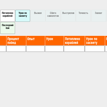
Потоплено
Урон по
Выжил
Сбито
Выстрелов
Точность
Захват
кораблей
засвету
самолетов
Последний
бой
Процент
Опыт
Урон
Потоплено
Урон по
побед
кораблей
засвету