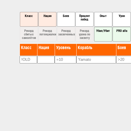
Класс
Нация
Боев
Процент
Опыт
Урон
побед
Рекорд
Рекорд
Рекорд
Рекорд
Убил/Убит
PRO alfa
сбитых
потенциалки
засвеченных
урона по
самолётов
засвету
Класс
Нация
Уровень
Корабль
Боев