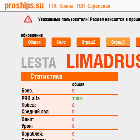
proships.su
ТТХ
Кланы
ТОП
Серверная
Уважаемые пользователи! Раздел находится в процес
обновление
Общая
Соло
Отряд2
Отряд3
LIMADRU
LESTA
Статистика
общая
Боев:
0
PRO alfa
1000
Побед:
0
Средний лвл:
0
Опыт:
0
Урон:
0
Кораблей:
0