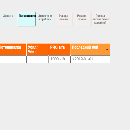
Защита
Потенциалка
Засвечено
Рекорд
Рекорд
Рекорд
кораблей
опыта
урона
потопленных
кораблей
Потенциалка
Убил/
PRO alfa
Последний бой
Убит