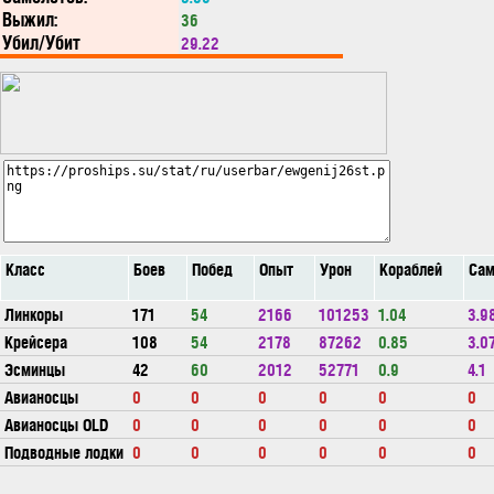
Выжил:
36
Убил/Убит
29.22
Класс
Боев
Побед
Опыт
Урон
Кораблей
Сам
Линкоры
171
54
2166
101253
1.04
3.9
Крейсера
108
54
2178
87262
0.85
3.0
Эсминцы
42
60
2012
52771
0.9
4.1
Авианосцы
0
0
0
0
0
0
Авианосцы OLD
0
0
0
0
0
0
Подводные лодки
0
0
0
0
0
0