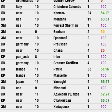
КР
netherlands
10
Gouden Leeuw
1
0
ЛК
italy
10
Cristoforo Colombo
1
100
ЛК
ussr
10
Кремль
24
54.17
ЛК
usa
10
Montana
11
63.64
ЭМ
usa
10
Forrest Sherman
1
100
ЭМ
usa
9
Benham
2
50
ЭМ
ussr
10
Грозовой
2
100
ЛК
germany
10
Preussen
2
100
ЛК
ussr
10
Слава
4
25
КР
pan_asia
8
Irian
1
100
ЛК
germany
10
Grosser Kurfürst
4
100
ЛК
france
11
Patrie
86
51.16
КР
france
10
Marseille
1
100
ЭМ
japan
11
Yamagiri
6
66.67
ЛК
usa
9
Missouri
1
100
ЛК
ussr
11
Адмирал Ушаков
17
52.94
КР
ussr
10
Сталинград
9
66.67
ЭМ
ussr
10
Хабаровск
1
100