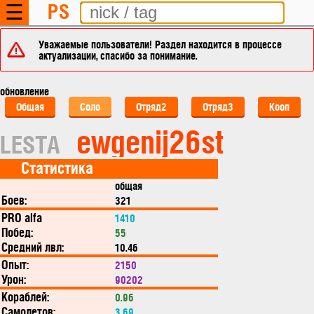
PS
☰
Уважаемые пользователи! Раздел находится в процессе
актуализации, спасибо за понимание.
обновление
Общая
Соло
Отряд2
Отряд3
Кооп
ewgenij26st
LESTA
Статистика
общая
Боев:
321
PRO alfa
1410
Побед:
55
Средний лвл:
10.46
Опыт:
2150
Урон:
90202
Кораблей:
0.96
Самолетов:
3.69