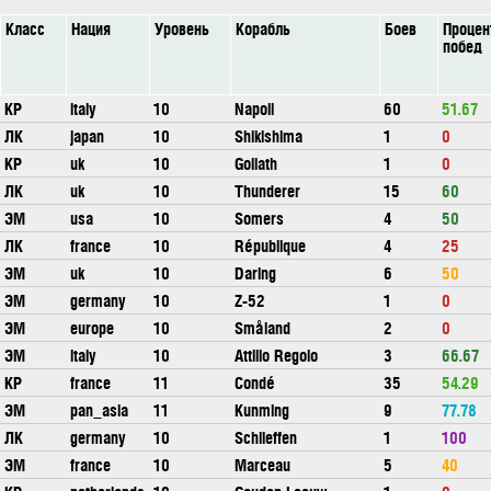
Класс
Нация
Уровень
Корабль
Боев
Процен
побед
КР
italy
10
Napoli
60
51.67
ЛК
japan
10
Shikishima
1
0
КР
uk
10
Goliath
1
0
ЛК
uk
10
Thunderer
15
60
ЭМ
usa
10
Somers
4
50
ЛК
france
10
République
4
25
ЭМ
uk
10
Daring
6
50
ЭМ
germany
10
Z-52
1
0
ЭМ
europe
10
Småland
2
0
ЭМ
italy
10
Attilio Regolo
3
66.67
КР
france
11
Condé
35
54.29
ЭМ
pan_asia
11
Kunming
9
77.78
ЛК
germany
10
Schlieffen
1
100
ЭМ
france
10
Marceau
5
40