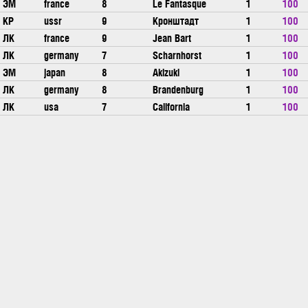
ЭМ
france
8
Le Fantasque
1
100
КР
ussr
9
Кронштадт
1
100
ЛК
france
9
Jean Bart
1
100
ЛК
germany
7
Scharnhorst
1
100
ЭМ
japan
8
Akizuki
1
100
ЛК
germany
8
Brandenburg
1
100
ЛК
usa
7
California
1
100