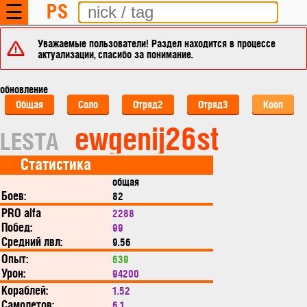
PS
☰
Уважаемые пользователи! Раздел находится в процессе
актуализации, спасибо за понимание.
обновление
Общая
Соло
Отряд2
Отряд3
Кооп
ewgenij26st
LESTA
Статистика
общая
Боев:
82
PRO alfa
2288
Побед:
99
Средний лвл:
9.56
Опыт:
639
Урон:
94200
Кораблей:
1.52
Самолетов:
6.1