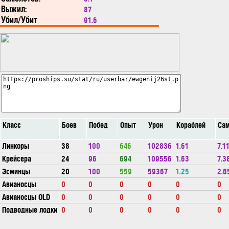
Выжил:
87
Убил/Убит
91.6
Класс
Боев
Побед
Опыт
Урон
Кораблей
Сам
Линкоры
38
100
646
102836
1.61
7.1
Крейсера
24
96
694
109556
1.63
7.3
Эсминцы
20
100
559
59367
1.25
2.6
Авианосцы
0
0
0
0
0
0
Авианосцы OLD
0
0
0
0
0
0
Подводные лодки
0
0
0
0
0
0