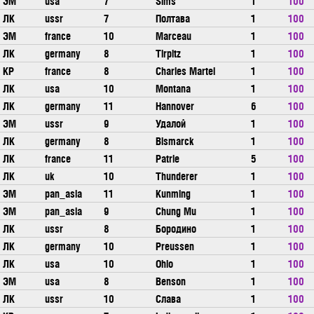
ЭМ
usa
7
Sims
1
100
ЛК
ussr
7
Полтава
1
100
ЭМ
france
10
Marceau
1
100
ЛК
germany
8
Tirpitz
1
100
КР
france
8
Charles Martel
1
100
ЛК
usa
10
Montana
1
100
ЛК
germany
11
Hannover
6
100
ЭМ
ussr
9
Удалой
1
100
ЛК
germany
8
Bismarck
1
100
ЛК
france
11
Patrie
5
100
ЛК
uk
10
Thunderer
1
100
ЭМ
pan_asia
11
Kunming
1
100
ЭМ
pan_asia
9
Chung Mu
1
100
ЛК
ussr
8
Бородино
1
100
ЛК
germany
10
Preussen
1
100
ЛК
usa
10
Ohio
1
100
ЭМ
usa
8
Benson
1
100
ЛК
ussr
10
Слава
1
100