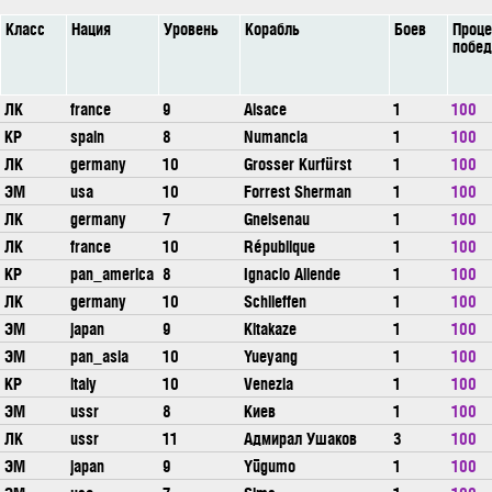
Класс
Нация
Уровень
Корабль
Боев
Проце
побед
ЛК
france
9
Alsace
1
100
КР
spain
8
Numancia
1
100
ЛК
germany
10
Grosser Kurfürst
1
100
ЭМ
usa
10
Forrest Sherman
1
100
ЛК
germany
7
Gneisenau
1
100
ЛК
france
10
République
1
100
КР
pan_america
8
Ignacio Allende
1
100
ЛК
germany
10
Schlieffen
1
100
ЭМ
japan
9
Kitakaze
1
100
ЭМ
pan_asia
10
Yueyang
1
100
КР
italy
10
Venezia
1
100
ЭМ
ussr
8
Киев
1
100
ЛК
ussr
11
Адмирал Ушаков
3
100
ЭМ
japan
9
Yūgumo
1
100