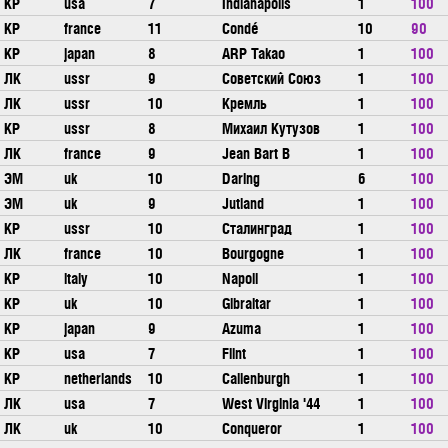
КР
usa
7
Indianapolis
1
100
КР
france
11
Condé
10
90
КР
japan
8
ARP Takao
1
100
ЛК
ussr
9
Советский Союз
1
100
ЛК
ussr
10
Кремль
1
100
КР
ussr
8
Михаил Кутузов
1
100
ЛК
france
9
Jean Bart B
1
100
ЭМ
uk
10
Daring
6
100
ЭМ
uk
9
Jutland
1
100
КР
ussr
10
Сталинград
1
100
ЛК
france
10
Bourgogne
1
100
КР
italy
10
Napoli
1
100
КР
uk
10
Gibraltar
1
100
КР
japan
9
Azuma
1
100
КР
usa
7
Flint
1
100
КР
netherlands
10
Callenburgh
1
100
ЛК
usa
7
West Virginia '44
1
100
ЛК
uk
10
Conqueror
1
100