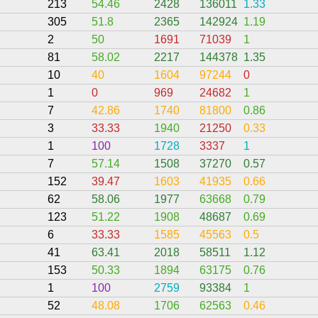
213
54.46
2428
136011
1.33
305
51.8
2365
142924
1.19
2
50
1691
71039
1
81
58.02
2217
144378
1.35
10
40
1604
97244
0
1
0
969
24682
1
7
42.86
1740
81800
0.86
3
33.33
1940
21250
0.33
1
100
1728
3337
1
7
57.14
1508
37270
0.57
152
39.47
1603
41935
0.66
62
58.06
1977
63668
0.79
123
51.22
1908
48687
0.69
6
33.33
1585
45563
0.5
41
63.41
2018
58511
1.12
153
50.33
1894
63175
0.76
1
100
2759
93384
1
52
48.08
1706
62563
0.46