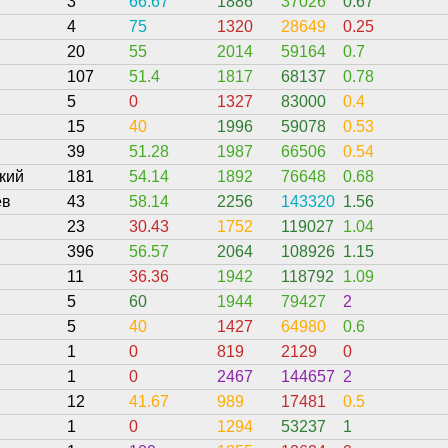
3
66.67
1886
37026
0.67
4
75
1320
28649
0.25
20
55
2014
59164
0.7
107
51.4
1817
68137
0.78
5
0
1327
83000
0.4
15
40
1996
59078
0.53
39
51.28
1987
66506
0.54
кий
181
54.14
1892
76648
0.68
ев
43
58.14
2256
143320
1.56
23
30.43
1752
119027
1.04
396
56.57
2064
108926
1.15
11
36.36
1942
118792
1.09
5
60
1944
79427
2
5
40
1427
64980
0.6
1
0
819
2129
0
1
0
2467
144657
2
12
41.67
989
17481
0.5
1
0
1294
53237
1