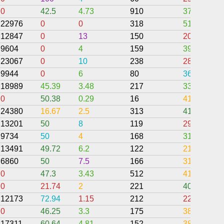
0
42.5
4.73
910
37.71
22976
0
0
318
51.26
12847
0
13
150
20.67
9604
0
4
159
39.62
23067
0
10
238
28.99
9944
0
6
80
36.25
18989
45.39
3.48
217
33.28
0
50.38
0.29
16
41.05
24380
16.67
2.5
313
41.87
13201
50
8
119
29.54
9734
50
4
168
31.85
13491
49.72
6.2
122
21.15
6860
50
7.5
166
31.33
0
47.3
3.43
512
41.84
0
21.74
2
221
40.27
12173
72.94
1.15
212
22.99
0
46.25
3.3
175
38.58
17311
60.64
4.81
152
38.24