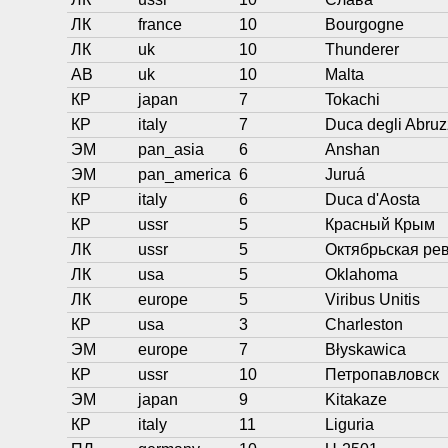
ЛК
france
10
Bourgogne
ЛК
uk
10
Thunderer
АВ
uk
10
Malta
КР
japan
7
Tokachi
КР
italy
7
Duca degli Abruz
ЭМ
pan_asia
6
Anshan
ЭМ
pan_america
6
Juruá
КР
italy
6
Duca d'Aosta
КР
ussr
5
Красный Крым
ЛК
ussr
5
Октябрьская ре
ЛК
usa
5
Oklahoma
ЛК
europe
5
Viribus Unitis
КР
usa
3
Charleston
ЭМ
europe
7
Błyskawica
КР
ussr
10
Петропавловск
ЭМ
japan
9
Kitakaze
КР
italy
11
Liguria