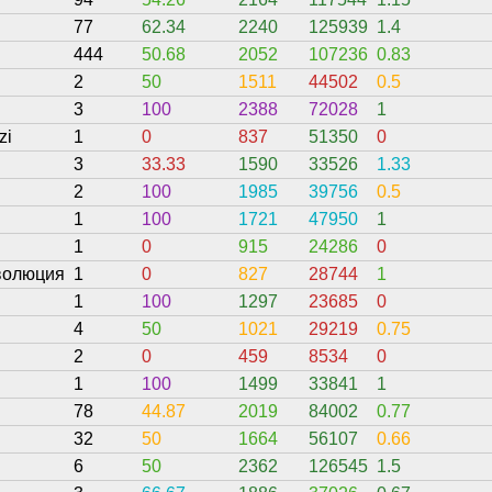
77
62.34
2240
125939
1.4
444
50.68
2052
107236
0.83
2
50
1511
44502
0.5
3
100
2388
72028
1
zi
1
0
837
51350
0
3
33.33
1590
33526
1.33
2
100
1985
39756
0.5
1
100
1721
47950
1
1
0
915
24286
0
волюция
1
0
827
28744
1
1
100
1297
23685
0
4
50
1021
29219
0.75
2
0
459
8534
0
1
100
1499
33841
1
78
44.87
2019
84002
0.77
32
50
1664
56107
0.66
6
50
2362
126545
1.5