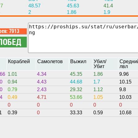
77
48.57
45.63
41.4
4
2
1.86
1.9
н
Кораблей
Самолетов
Выжил
Убил/
Средни
Убит
лвл
66
1.01
4.34
45.35
1.86
9.96
0
0.94
4.43
44.68
1.7
10.15
0
0.79
2.43
29.32
1.12
9.8
4
0.49
4.71
53.66
1.05
10.03
0
0
0
0
0
1
0.39
0
33.33
0.59
10.68