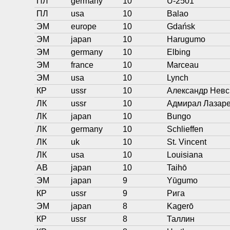
ПЛ
germany
10
U-2501
ПЛ
usa
10
Balao
ЭМ
europe
10
Gdańsk
ЭМ
japan
10
Harugumo
ЭМ
germany
10
Elbing
ЭМ
france
10
Marceau
ЭМ
usa
10
Lynch
КР
ussr
10
Александр Невс
ЛК
ussr
10
Адмирал Лазар
ЛК
japan
10
Bungo
ЛК
germany
10
Schlieffen
ЛК
uk
10
St. Vincent
ЛК
usa
10
Louisiana
АВ
japan
10
Taihō
ЭМ
japan
9
Yūgumo
КР
ussr
9
Рига
ЭМ
japan
8
Kagerō
КР
ussr
8
Таллин