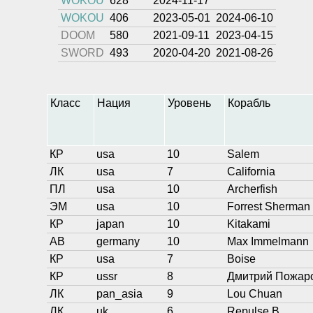
WOKOU
628
2024-11-17
WOKOU
406
2023-05-01
2024-06-10
DOOM
580
2021-09-11
2023-04-15
SWORD
493
2020-04-20
2021-08-26
Класс
Нация
Уровень
Корабль
КР
usa
10
Salem
ЛК
usa
7
California
ПЛ
usa
10
Archerfish
ЭМ
usa
10
Forrest Sherman
КР
japan
10
Kitakami
АВ
germany
10
Max Immelmann
КР
usa
7
Boise
КР
ussr
8
Дмитрий Пожар
ЛК
pan_asia
9
Lou Chuan
ЛК
uk
6
Repulse B