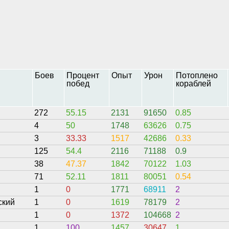
Боев
Процент
Опыт
Урон
Потоплено
побед
кораблей
272
55.15
2131
91650
0.85
4
50
1748
63626
0.75
3
33.33
1517
42686
0.33
125
54.4
2116
71188
0.9
38
47.37
1842
70122
1.03
71
52.11
1811
80051
0.54
1
0
1771
68911
2
ский
1
0
1619
78179
2
1
0
1372
104668
2
1
100
1457
30647
1