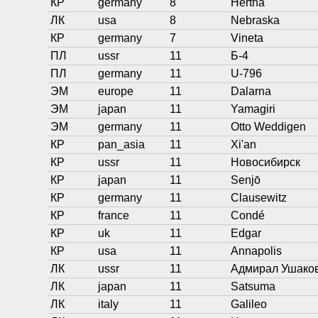
КР
germany
8
Hertha
ЛК
usa
8
Nebraska
КР
germany
7
Vineta
ПЛ
ussr
11
Б-4
ПЛ
germany
11
U-796
ЭМ
europe
11
Dalarna
ЭМ
japan
11
Yamagiri
ЭМ
germany
11
Otto Weddigen
КР
pan_asia
11
Xi'an
КР
ussr
11
Новосибирск
КР
japan
11
Senjō
КР
germany
11
Clausewitz
КР
france
11
Condé
КР
uk
11
Edgar
КР
usa
11
Annapolis
ЛК
ussr
11
Адмирал Ушако
ЛК
japan
11
Satsuma
ЛК
italy
11
Galileo