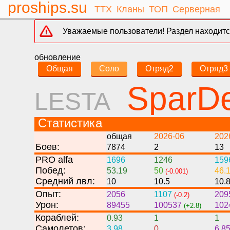
proships.su
ТТХ
Кланы
ТОП
Серверная
Уважаемые пользователи! Раздел находится
обновление
Общая
Соло
Отряд2
Отряд3
SparD
LESTA
Статистика
общая
2026-06
202
Боев:
7874
2
13
PRO alfa
1696
1246
159
Побед:
53.19
50
46.
(-0.001)
Средний лвл:
10
10.5
10.
Опыт:
2056
1107
209
(-0.2)
Урон:
89455
100537
102
(+2.8)
Кораблей:
0.93
1
1
Самолетов:
3.98
0
6.8