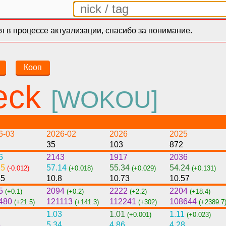
 в процессе актуализации, спасибо за понимание.
Кооп
eck
[WOKOU]
6-03
2026-02
2026
2025
35
103
872
6
2143
1917
2036
15
57.14
55.34
54.24
(-0.012)
(+0.018)
(+0.029)
(+0.131)
85
10.8
10.73
10.57
5
2094
2222
2204
(+0.1)
(+0.2)
(+2.2)
(+18.4)
480
121113
112241
108644
(+21.5)
(+141.3)
(+302)
(+2389.7
1.03
1.01
1.11
(+0.001)
(+0.023)
5
5.34
4.86
4.28