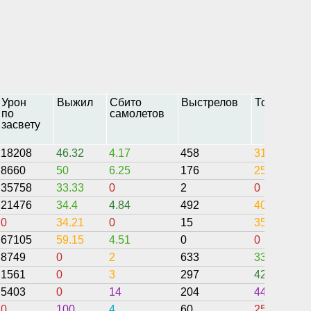
Урон
Выжил
Сбито
Выстрелов
Точность
по
самолетов
засвету
18208
46.32
4.17
458
31.26
8660
50
6.25
176
25.21
35758
33.33
0
2
0
21476
34.4
4.84
492
40.18
0
34.21
0
15
35.08
67105
59.15
4.51
0
0
8749
0
2
633
33.97
1561
0
3
297
42.76
5403
0
14
204
44.12
0
100
4
60
25