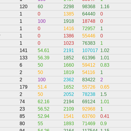
120
60
2298
98368
1.16
1
0
1385
64440
0
1
100
1918
18748
0
1
0
1416
72957
1
r
1
0
1386
55446
0
1
0
1023
76383
1
141
54.61
2191
107017
1.02
133
56.39
1852
61396
1.01
6
50
1660
59412
0.83
2
50
1819
54116
1
2
100
2362
83422
2
179
51.4
1652
55726
0.65
2
50
2052
78238
1.5
74
62.16
2194
69124
1.01
23
56.52
2109
92968
1
85
52.94
1541
63760
0.41
80
55
1893
71469
0.9
94
54.26
2164
117544
1.15