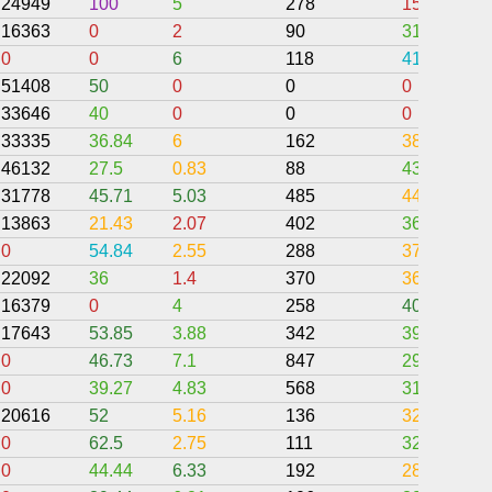
24949
100
5
278
15.83
16363
0
2
90
31.11
0
0
6
118
41.53
51408
50
0
0
0
33646
40
0
0
0
33335
36.84
6
162
38.89
46132
27.5
0.83
88
43.95
31778
45.71
5.03
485
44.52
13863
21.43
2.07
402
36.02
0
54.84
2.55
288
37.84
22092
36
1.4
370
36.26
16379
0
4
258
40.5
17643
53.85
3.88
342
39.61
0
46.73
7.1
847
29.67
0
39.27
4.83
568
31.63
20616
52
5.16
136
32.89
0
62.5
2.75
111
32.51
0
44.44
6.33
192
28