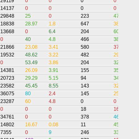
29119
0
0
0
0
14137
0
0
0
0
29848
25
0
223
47.29
18838
28.97
1.8
647
38.45
13668
0
6.4
204
60.81
0
40
4.8
466
38.18
21866
23.08
3.41
580
37.03
19532
48.62
3.22
482
29.57
0
53.49
3.86
204
32.42
14381
26.09
3.91
155
35.8
20723
29.29
5.15
94
34.91
23582
45.45
8.55
143
32.76
36075
80
2.4
145
25.62
23287
60
4.8
0
0
0
0
0
18
16.67
34761
0
0
378
46.56
14802
16.67
0.08
11
45.31
7355
0
9
246
33.74