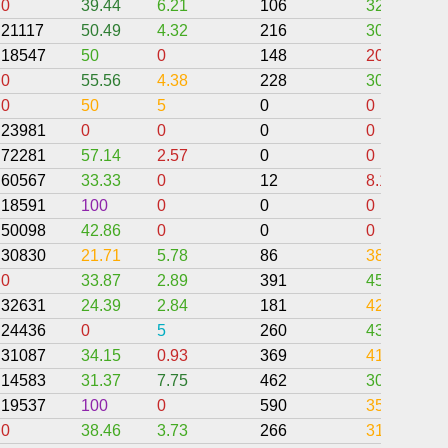
0
39.44
6.21
106
32
21117
50.49
4.32
216
30.37
18547
50
0
148
20.61
0
55.56
4.38
228
30.64
0
50
5
0
0
23981
0
0
0
0
72281
57.14
2.57
0
0
60567
33.33
0
12
8.11
18591
100
0
0
0
50098
42.86
0
0
0
30830
21.71
5.78
86
38.63
0
33.87
2.89
391
45.59
32631
24.39
2.84
181
42.94
24436
0
5
260
43.59
31087
34.15
0.93
369
41.82
14583
31.37
7.75
462
30.67
19537
100
0
590
35.59
0
38.46
3.73
266
31.42