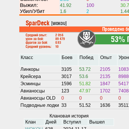
Выжил:
41.92
100
30.
Убил/Убит
1.6
2
1.4
Класс
Боев
Побед
Опыт
Уро
Линкоры
3105
53.72
2105
1083
Крейсера
3017
53.6
2135
8988
Эсминцы
1596
51.82
1847
5417
Авианосцы
123
47.97
1702
7408
Авианосцы OLD
0
0
0
0
Подводные лодки
33
51.52
1636
3511
Клановая история
Клан
Дней
Вступил
Вышел