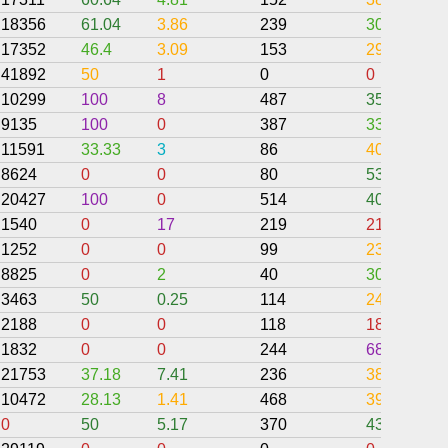
18356
61.04
3.86
239
30.76
17352
46.4
3.09
153
29.28
41892
50
1
0
0
10299
100
8
487
35.43
9135
100
0
387
33.33
11591
33.33
3
86
40.93
8624
0
0
80
53.75
20427
100
0
514
40.66
1540
0
17
219
21.92
1252
0
0
99
23.23
8825
0
2
40
30
3463
50
0.25
114
24.56
2188
0
0
118
18.72
1832
0
0
244
68.03
21753
37.18
7.41
236
38.86
10472
28.13
1.41
468
39.46
0
50
5.17
370
43.06