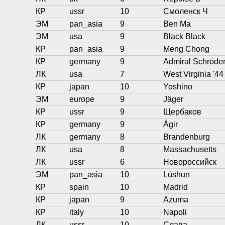
КР
ussr
10
Смоленск Ч
ЭМ
pan_asia
9
Ben Ma
ЭМ
usa
9
Black Black
КР
pan_asia
9
Meng Chong
КР
germany
9
Admiral Schröde
ЛК
usa
7
West Virginia '44
КР
japan
10
Yoshino
ЭМ
europe
9
Jäger
КР
ussr
9
Щербаков
КР
germany
9
Ägir
ЛК
germany
8
Brandenburg
ЛК
usa
8
Massachusetts
ЛК
ussr
6
Новороссийск
ЭМ
pan_asia
10
Lüshun
КР
spain
10
Madrid
КР
japan
9
Azuma
КР
italy
10
Napoli
ЛК
ussr
10
Слава