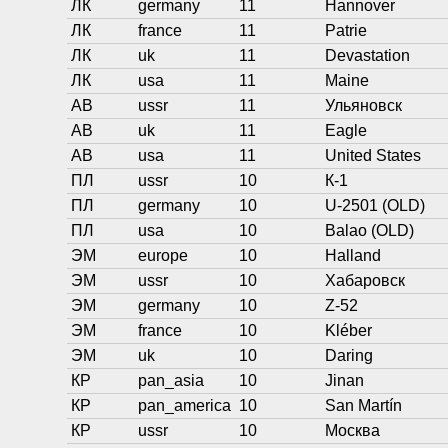
ЛК
germany
11
Hannover
ЛК
france
11
Patrie
ЛК
uk
11
Devastation
ЛК
usa
11
Maine
АВ
ussr
11
Ульяновск
АВ
uk
11
Eagle
АВ
usa
11
United States
ПЛ
ussr
10
К-1
ПЛ
germany
10
U-2501 (OLD)
ПЛ
usa
10
Balao (OLD)
ЭМ
europe
10
Halland
ЭМ
ussr
10
Хабаровск
ЭМ
germany
10
Z-52
ЭМ
france
10
Kléber
ЭМ
uk
10
Daring
КР
pan_asia
10
Jinan
КР
pan_america
10
San Martín
КР
ussr
10
Москва