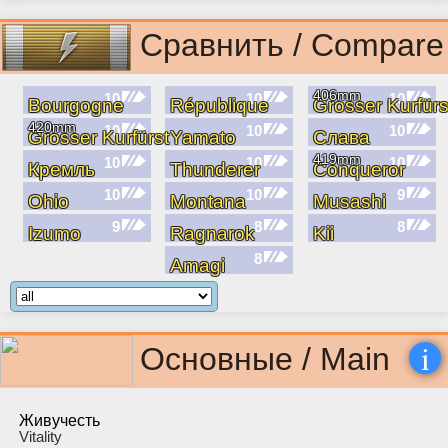
Сравнить / Compare
406mm
10
10
10
Bourgogne
République
Grosser Kurfürs
420mm
10
10
10
Grosser Kurfürst
Yamato
Слава
419mm
10
10
10
Кремль
Thunderer
Conqueror
10
10
9
Ohio
Montana
Musashi
9
8
8
Izumo
Ragnarok
Kii
8
Amagi
i
Основные / Main
Живучесть
Vitality