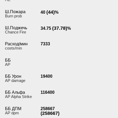
Ш.Пожара
(44)
40
%
Burn prob
Ш.Поджечь
(37.78)
34.75
%
Chance Fire
Расход/мин
7333
costs/min
ББ
AP
ББ Урон
19400
AP damage
ББ Альфа
116400
AP Alpha Strike
ББ ДПМ
258667
AP dpm
(258667)