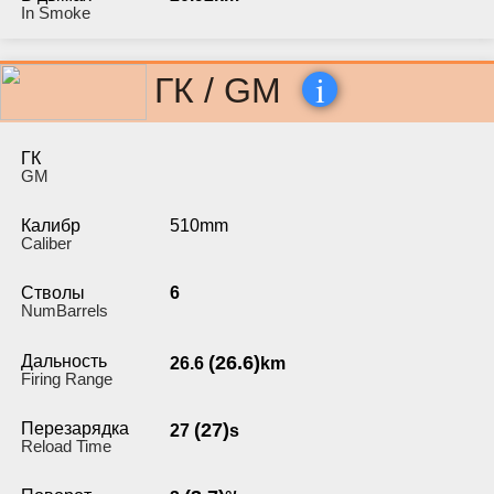
In Smoke
i
ГК / GM
ГК
GM
Калибр
510mm
Caliber
Стволы
6
NumBarrels
Дальность
(26.6)
26.6
km
Firing Range
Перезарядка
(27)
27
s
Reload Time