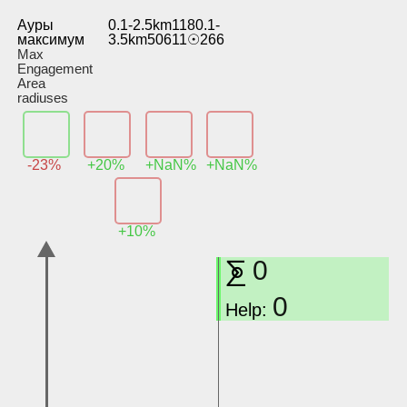
Ауры
0.1-2.5km1180.1-
максимум
3.5km50611☉266
Max
Engagement
Area
radiuses
-23%
+20%
+NaN%
+NaN%
+10%
⨊
0
0
Help: