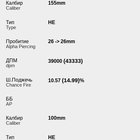
Калбир
155mm
Caliber
Тип
HE
Type
Пробитие
26 -> 26mm
Alpha Piercing
ДПМ
(43333)
39000
dpm
Ш.Поджечь
(14.99)
10.57
%
Chance Fire
ББ
AP
Калбир
100mm
Caliber
Тип
HE