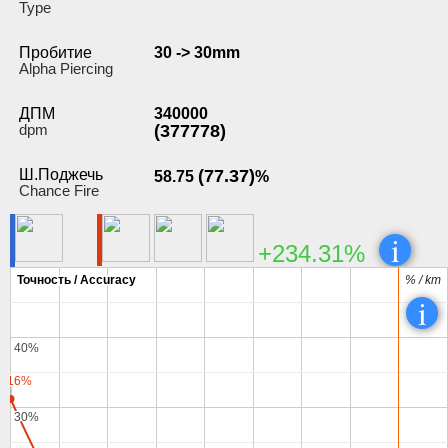
Type
Пробитие
30 -> 30mm
Alpha Piercing
ДПМ
340000
dpm
(377778)
Ш.Поджечь
(77.37)
58.75
%
Chance Fire
i
+234.31%
Точность / Accuracy
Точность / Accuracy
% / km
% / km
i
40%
40%
1.16%
1.16%
30%
30%