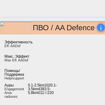
i
ПВО / AA Defence
Эффективность
Eff. AADef
Макс. Эффект
Max Eff. AADef
Помощь/
Поддержка
Help/support
Ауры
0.1-2.5km1020.1-
Engagement
3.5km4383.5-
Area
5.8km011☉220
radiuses