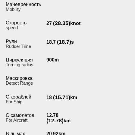
Маневренность
Мobility
Скорость
(28.35)
27
knot
speed
Рули
(18.7)
18.7
s
Rudder Time
Циркуляция
900m
Turning radius
Маскировка
Detect Range
С кораблей
(15.71)
18
km
For Ship
С самолетов
12.78
For Aircraft
(12.78)
km
В дымах
20.92km