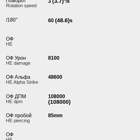
Поворот
(3.7)
3
°/s
Rotation speed
/180°
(48.6)
60
s
ОФ
HE
ОФ Урон
8100
HE damage
ОФ Альфа
48600
HE Alpha Strike
ОФ ДПМ
108000
HE dpm
(108000)
ОФ пробой
85mm
HE piercing
ОФ
HE