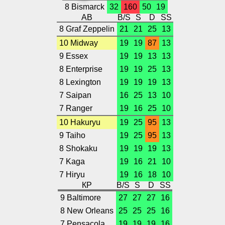
8 Bismarck
32
160
50
19
АВ
B/S
S
D
SS
8 Graf Zeppelin
21
21
25
13
10 Midway
19
19
87
13
9 Essex
19
19
13
13
8 Enterprise
19
19
25
13
8 Lexington
19
19
19
13
7 Saipan
16
25
13
10
7 Ranger
19
16
25
10
10 Hakuryu
19
25
95
13
9 Taiho
19
25
95
13
8 Shokaku
19
19
19
13
7 Kaga
19
16
21
10
7 Hiryu
19
16
18
10
КР
B/S
S
D
SS
9 Baltimore
27
27
27
16
8 New Orleans
25
25
25
16
7 Pensacola
19
19
19
16