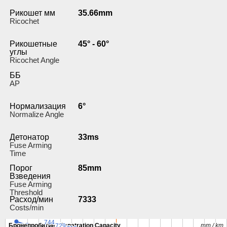
Рикошет мм
35.66mm
Ricochet
Рикошетные
45° - 60°
углы
Ricochet Angle
ББ
AP
Нормализация
6°
Normalize Angle
Детонатор
33ms
Fuse Arming
Time
Порог
85mm
Взведения
Fuse Arming
Threshold
Расход/мин
7333
Costs/min
744
744
Бронепробитие / Penetration Capacity
Бронепробитие / Penetration Capacity
mm / km
mm / km
729
729