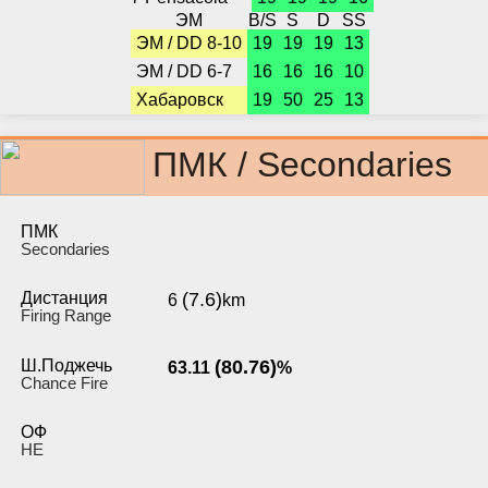
ЭМ
B/S
S
D
SS
ЭМ / DD 8-10
19
19
19
13
ЭМ / DD 6-7
16
16
16
10
Хабаровск
19
50
25
13
ПМК / Secondaries
ПМК
Secondaries
Дистанция
(7.6)
6
km
Firing Range
Ш.Поджечь
(80.76)
63.11
%
Chance Fire
ОФ
HE