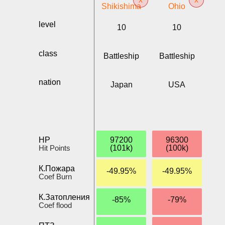
Shikishima
Ohio
level
10
10
class
Battleship
Battleship
nation
Japan
USA
HP
97200
96300
Hit Points
(101k)
(100k)
К.Пожара
-49.95%
-49.95%
Coef Burn
К.Затопления
-85%
-79%
Coef flood