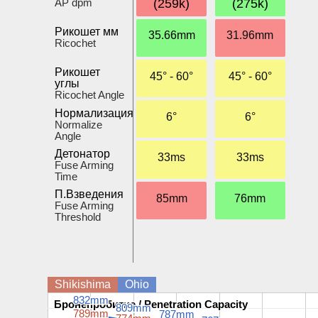
AP dpm
(259k)
(275k)
Рикошет мм
35.66mm
31.96mm
Ricochet
Рикошет
45° - 60°
45° - 60°
углы
Ricochet Angle
Нормализация
6°
6°
Normalize
Angle
Детонатор
33ms
33ms
Fuse Arming
Time
П.Взведения
85mm
76mm
Fuse Arming
Threshold
Shikishima
Ohio
832mm
832mm
Бронепробитие / Penetration Capacity
Бронепробитие / Penetration Capacity
809mm
809mm
789mm
789mm
787mm
787mm