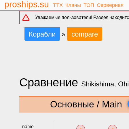
proships.su
ТТХ
Кланы
ТОП
Серверная
Уважаемые пользователи! Раздел находится
Корабли
»
compare
Сравнение
Shikishima, Oh
Основные / Main
name
x
x