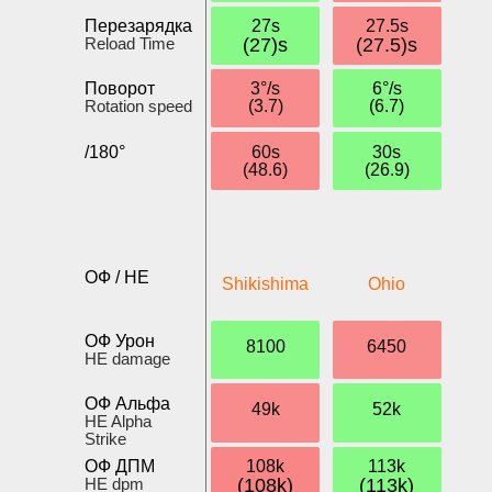
Перезарядка
27s
27.5s
Reload Time
(27)s
(27.5)s
Поворот
3°/s
6°/s
Rotation speed
(3.7)
(6.7)
/180°
60s
30s
(48.6)
(26.9)
ОФ / HE
Shikishima
Ohio
ОФ Урон
8100
6450
HE damage
ОФ Альфа
49k
52k
HE Alpha
Strike
ОФ ДПМ
108k
113k
HE dpm
(108k)
(113k)