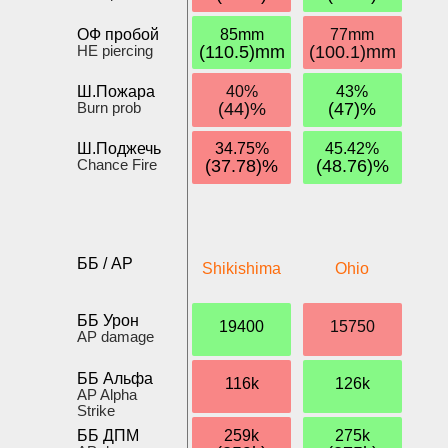
ОФ пробой
85mm
77mm
HE piercing
(110.5)mm
(100.1)mm
Ш.Пожара
40%
43%
Burn prob
(44)%
(47)%
Ш.Поджечь
34.75%
45.42%
Chance Fire
(37.78)%
(48.76)%
ББ / AP
Shikishima
Ohio
ББ Урон
19400
15750
AP damage
ББ Альфа
116k
126k
AP Alpha
Strike
ББ ДПМ
259k
275k