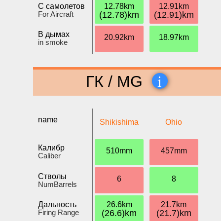
С самолетов
12.78km
12.91km
For Aircraft
(12.78)km
(12.91)km
В дымах
20.92km
18.97km
in smoke
i
ГК / MG
name
Shikishima
Ohio
Калибр
510mm
457mm
Caliber
Стволы
6
8
NumBarrels
Дальность
26.6km
21.7km
Firing Range
(26.6)km
(21.7)km