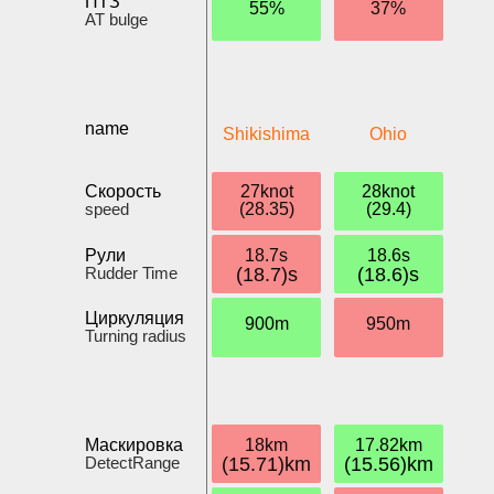
ПТЗ
55%
37%
AT bulge
name
Shikishima
Ohio
Скорость
27knot
28knot
speed
(28.35)
(29.4)
Рули
18.7s
18.6s
Rudder Time
(18.7)s
(18.6)s
Циркуляция
900m
950m
Turning radius
Маскировка
18km
17.82km
DetectRange
(15.71)km
(15.56)km