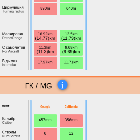
Циркуляция
890m
640m
Turning radius
16.92km
13.5km
Маскировка
(14.77)km
(11.79)km
DetectRange
11.3km
9.69km
С самолетов
(11.3)km
(9.69)km
For Aircraft
В дымах
17.97km
11.71km
in smoke
i
ГК / MG
name
Georgia
California
Калибр
457mm
356mm
Caliber
Стволы
6
12
NumBarrels