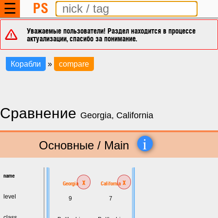
PS
☰
Уважаемые пользователи! Раздел находится в процессе
актуализации, спасибо за понимание.
Корабли
»
compare
Сравнение
Georgia, California
i
Основные / Main
name
x
x
Georgia
California
level
9
7
class