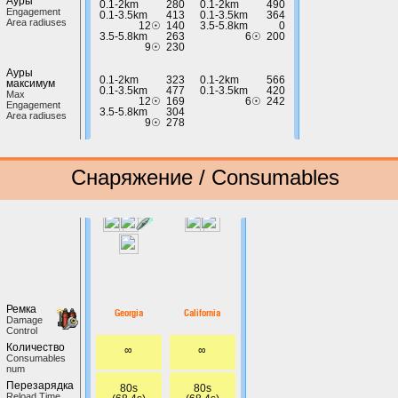
Ауры
0.1-2km
280
0.1-2km
490
Engagement
0.1-3.5km
413
0.1-3.5km
364
Area radiuses
12☉
140
3.5-5.8km
0
3.5-5.8km
263
6☉
200
9☉
230
Ауры
0.1-2km
323
0.1-2km
566
максимум
0.1-3.5km
477
0.1-3.5km
420
Max
12☉
169
6☉
242
Engagement
3.5-5.8km
304
Area radiuses
9☉
278
Снаряжение / Consumables
Ремка
Georgia
California
Damage
Control
Количество
∞
∞
Сonsumables
num
Перезарядка
80s
80s
Reload Time