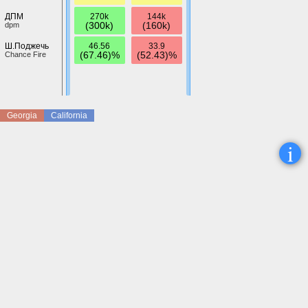
270k
144k
ДПМ
(300k)
(160k)
dpm
46.56
33.9
Ш.Поджечь
(67.46)%
(52.43)%
Chance Fire
Georgia
California
i