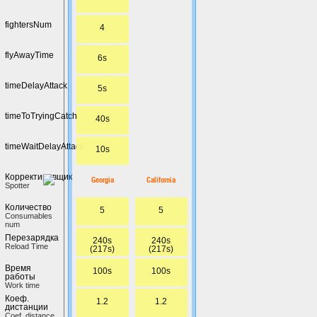
fightersNum
4
flyAwayTime
6s
timeDelayAttack
5s
timeToTryingCatch
40s
timeWaitDelayAttack
10s
Корректировщик
California
Georgia
Spotter
Количество
5
5
Сonsumables
num
Перезарядка
240s
240s
Reload Time
(217s)
(217s)
Время
100s
100s
работы
Work time
Коеф.
1.2
1.2
дистанции
Coef. distance