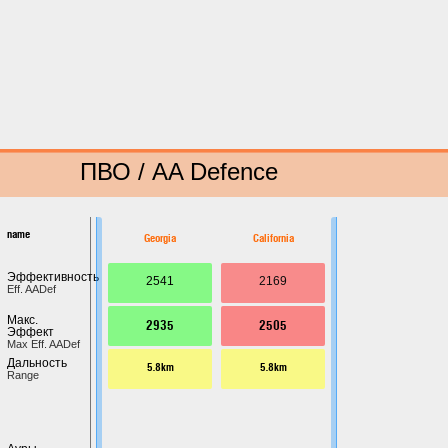
ПВО / AA Defence
name
Georgia
California
Эффективность
2541
2169
Eff. AADef
Макс.
2935
2505
Эффект
Max Eff. AADef
Дальность
5.8km
5.8km
Range