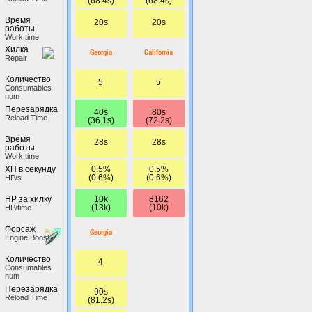
(68.4s)
(68.4s)
Время
20s
20s
работы
Work time
Хилка
Georgia
California
Repair
Количество
5
5
Сonsumables
num
Перезарядка
40s
80s
Reload Time
(36.1s)
(72.2s)
Время
28s
28s
работы
Work time
0.5%
0.5%
ХП в секунду
(0.6%)
(0.6%)
HP/s
10k
8162
HP за хилку
(13k)
(10k)
HP/time
Форсаж
Georgia
Engine Boost
Количество
4
Сonsumables
num
Перезарядка
90s
Reload Time
(81.2s)