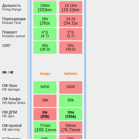
20km
19.1km
Дальность
(20)km
(19.1)km
Firing Range
26s
34.2s
Перезарядка
(26)s
(34.2)s
Reload Time
4°/s
3°/s
Поворот
(4.7)
(3.7)
Rotation speed
45s
60s
/180°
(38.3)
(48.6)
ОФ / HE
Georgia
California
ОФ Урон
6450
5000
HE damage
ОФ Альфа
39k
60k
HE Alpha Strike
89k
105k
ОФ ДПМ
(89k)
(105k)
HE dpm
77mm
59mm
ОФ пробой
(100.1)mm
(76.7)mm
HE piercing
43%
30%
Ш.Пожара