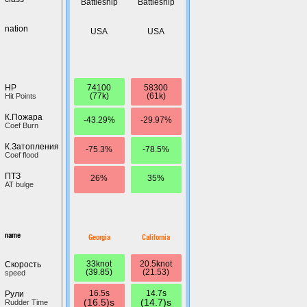
Battleship
Battleship
nation
USA
USA
74100
58300
HP
(77k)
(61k)
Hit Points
К.Пожара
-43.29%
-29.97%
Coef Burn
К.Затопления
-75.3%
-78.5%
Coef flood
ПТЗ
26%
35%
AT bulge
name
Georgia
California
33knot
20.5knot
Скорость
(39.85)
(21.53)
speed
16.5s
14.7s
Рули
(16.5)s
(14.7)s
Rudder Time