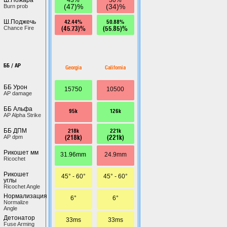
(47)%
(34)%
Burn prob
42.44%
50.88%
Ш.Поджечь
(45.73)%
(55.85)%
Chance Fire
ББ / AP
Georgia
California
ББ Урон
15750
10500
AP damage
ББ Альфа
95k
126k
AP Alpha Strike
218k
221k
ББ ДПМ
(218k)
(221k)
AP dpm
Рикошет мм
31.96mm
24.9mm
Ricochet
Рикошет
45° - 60°
45° - 60°
углы
Ricochet Angle
Нормализация
6°
6°
Normalize
Angle
Детонатор
33ms
33ms
Fuse Arming