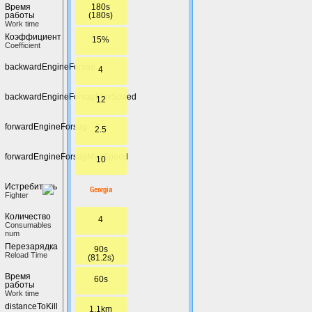
180s
Время
(180s)
работы
Work time
Коэффициент
15%
Coefficient
backwardEngineForsag
4
backwardEngineForsagMaxSpeed
12
forwardEngineForsag
2.5
forwardEngineForsagMaxSpeed
10
Истребитель
Georgia
Fighter
Количество
4
Сonsumables
num
Перезарядка
90s
Reload Time
(81.2s)
Время
60s
работы
Work time
distanceToKill
1.1km