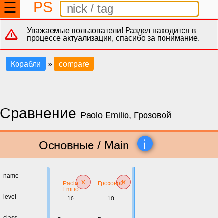
PS
☰
Уважаемые пользователи! Раздел находится в
процессе актуализации, спасибо за понимание.
Корабли
»
compare
Сравнение
Paolo Emilio, Грозовой
i
Основные / Main
name
x
x
Paolo
Грозовой
Emilio
level
10
10
class