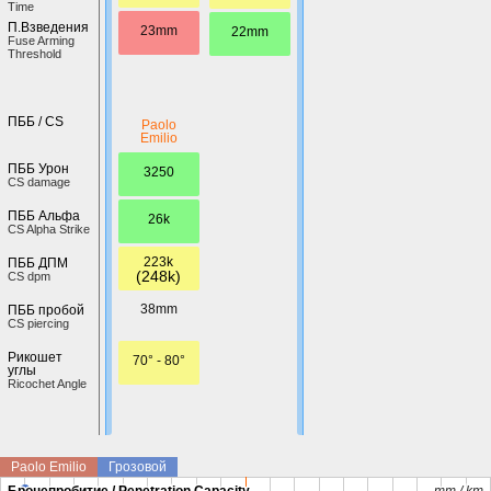
Time
П.Взведения
23mm
22mm
Fuse Arming
Threshold
ПББ / CS
Paolo
Emilio
ПББ Урон
3250
CS damage
ПББ Альфа
26k
CS Alpha Strike
223k
ПББ ДПМ
(248k)
CS dpm
38mm
ПББ пробой
CS piercing
Рикошет
70° - 80°
углы
Ricochet Angle
Paolo Emilio
Грозовой