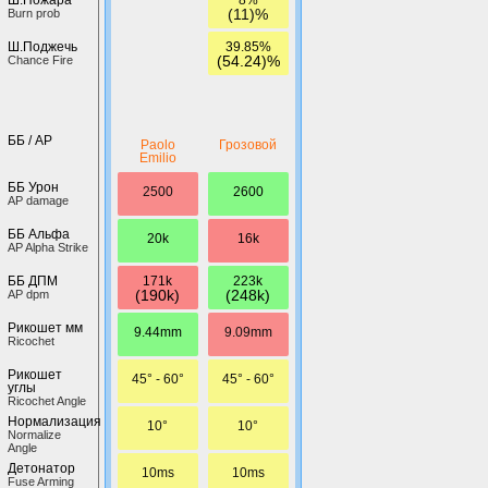
(11)%
Burn prob
39.85%
Ш.Поджечь
(54.24)%
Chance Fire
ББ / AP
Paolo
Грозовой
Emilio
ББ Урон
2500
2600
AP damage
ББ Альфа
20k
16k
AP Alpha Strike
171k
223k
ББ ДПМ
(190k)
(248k)
AP dpm
Рикошет мм
9.44mm
9.09mm
Ricochet
Рикошет
45° - 60°
45° - 60°
углы
Ricochet Angle
Нормализация
10°
10°
Normalize
Angle
Детонатор
10ms
10ms
Fuse Arming