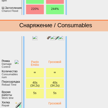
dpm
Ш.Затопления
220%
244%
Chance Flood
Снаряжение / Consumables
Ремка
Paolo
Грозовой
Damage
Emilio
Control
Количество
∞
∞
Сonsumables
num
Перезарядка
40s
40s
Reload Time
(34.2s)
(34.2s)
Время
5s
5s
работы
Work time
Хилка
Грозовой
Repair