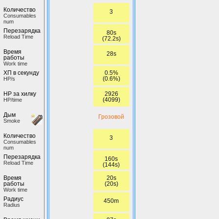
Количество
3
Сonsumables
num
Перезарядка
80s
Reload Time
(72.2s)
Время
28s
работы
Work time
0.5%
ХП в секунду
(0.6%)
HP/s
2926
HP за хилку
(4099)
HP/time
Дым
Грозовой
Smoke
Количество
3
Сonsumables
num
Перезарядка
160s
Reload Time
(144s)
20s
Время
(20s)
работы
Work time
Радиус
450m
Radius