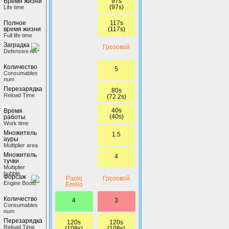
97s
Время жизни
(97s)
Life time
117s
Полное
(117s)
время жизни
Full life time
Заградка
Грозовой
Defensive AA
Количество
5
Сonsumables
num
Перезарядка
80s
Reload Time
(72.2s)
40s
Время
(40s)
работы
Work time
Множитель
1.5
ауры
Multiplier area
Множитель
4
тучки
Multiplier
bubble
Форсаж
Paolo
Грозовой
Engine Boost
Emilio
Количество
4
3
Сonsumables
num
Перезарядка
120s
120s
Reload Time
(108s)
(108s)