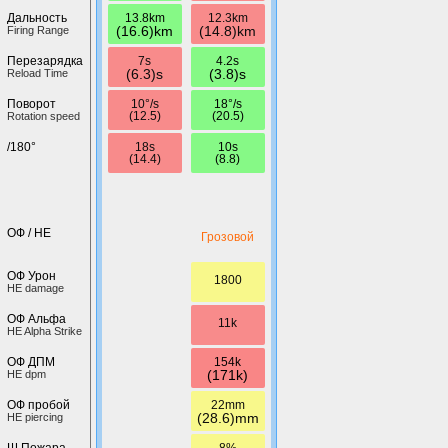
13.8km
12.3km
Дальность
(16.6)km
(14.8)km
Firing Range
7s
4.2s
Перезарядка
(6.3)s
(3.8)s
Reload Time
10°/s
18°/s
Поворот
(12.5)
(20.5)
Rotation speed
18s
10s
/180°
(14.4)
(8.8)
ОФ / HE
Грозовой
ОФ Урон
1800
HE damage
ОФ Альфа
11k
HE Alpha Strike
154k
ОФ ДПМ
(171k)
HE dpm
22mm
ОФ пробой
(28.6)mm
HE piercing
8%
Ш.Пожара