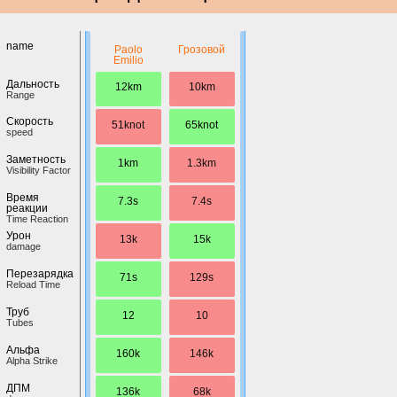
name
Paolo
Грозовой
Emilio
Дальность
12km
10km
Range
Скорость
51knot
65knot
speed
Заметность
1km
1.3km
Visibility Factor
Время
7.3s
7.4s
реакции
Time Reaction
Урон
13k
15k
damage
Перезарядка
71s
129s
Reload Time
Труб
12
10
Tubes
Альфа
160k
146k
Alpha Strike
ДПМ
136k
68k