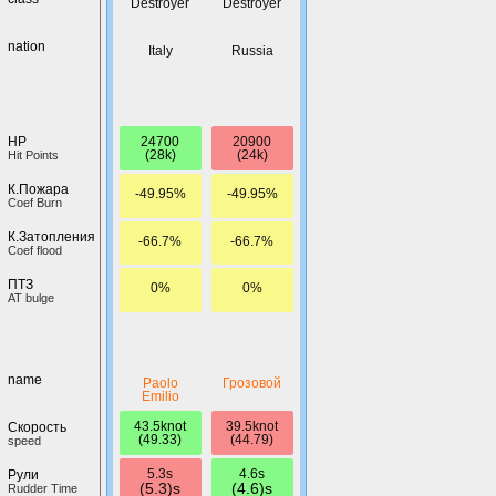
Destroyer
Destroyer
nation
Italy
Russia
24700
20900
HP
(28k)
(24k)
Hit Points
К.Пожара
-49.95%
-49.95%
Coef Burn
К.Затопления
-66.7%
-66.7%
Coef flood
ПТЗ
0%
0%
AT bulge
name
Paolo
Грозовой
Emilio
43.5knot
39.5knot
Скорость
(49.33)
(44.79)
speed
5.3s
4.6s
Рули
(5.3)s
(4.6)s
Rudder Time