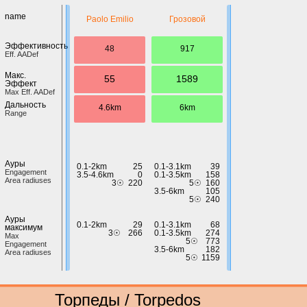
name
Paolo Emilio
Грозовой
Эффективность
48
917
Eff. AADef
Макс.
55
1589
Эффект
Max Eff. AADef
Дальность
4.6km
6km
Range
Ауры
0.1-2km
25
0.1-3.1km
39
Engagement
3.5-4.6km
0
0.1-3.5km
158
Area radiuses
3☉
220
5☉
160
3.5-6km
105
5☉
240
Ауры
0.1-2km
29
0.1-3.1km
68
максимум
3☉
266
0.1-3.5km
274
Max
5☉
773
Engagement
3.5-6km
182
Area radiuses
5☉
1159
Торпеды / Torpedos