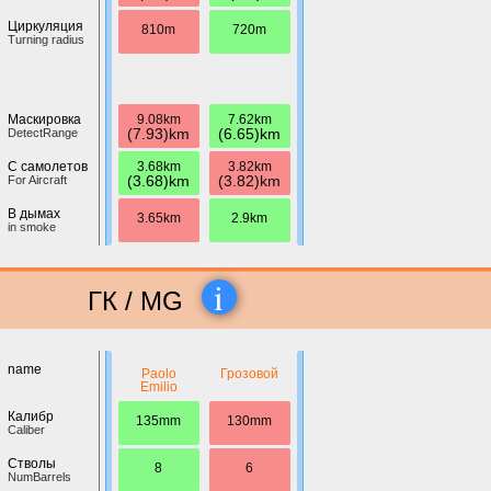
Циркуляция
810m
720m
Turning radius
9.08km
7.62km
Маскировка
(7.93)km
(6.65)km
DetectRange
3.68km
3.82km
С самолетов
(3.68)km
(3.82)km
For Aircraft
В дымах
3.65km
2.9km
in smoke
i
ГК / MG
name
Paolo
Грозовой
Emilio
Калибр
135mm
130mm
Caliber
Стволы
8
6
NumBarrels