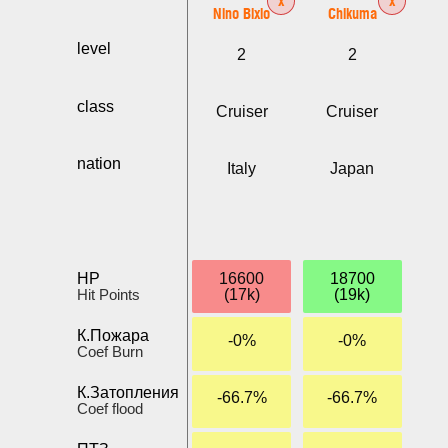
Nino Bixio
Chikuma
level
2
2
class
Cruiser
Cruiser
nation
Italy
Japan
HP
16600
18700
Hit Points
(17k)
(19k)
К.Пожара
-0%
-0%
Coef Burn
К.Затопления
-66.7%
-66.7%
Coef flood