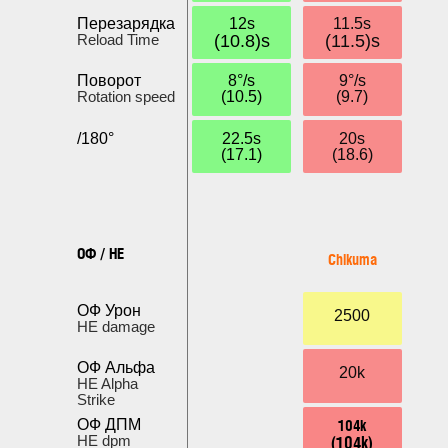
Перезарядка
12s
11.5s
Reload Time
(10.8)s
(11.5)s
Поворот
8°/s
9°/s
Rotation speed
(10.5)
(9.7)
/180°
22.5s
20s
(17.1)
(18.6)
ОФ / HE
Chikuma
ОФ Урон
2500
HE damage
ОФ Альфа
20k
HE Alpha
Strike
104k
ОФ ДПМ
(104k)
HE dpm