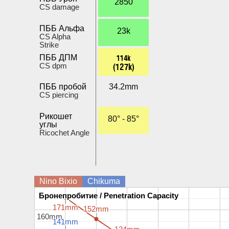
2850
CS damage
ПББ Альфа
23k
CS Alpha
Strike
114k
ПББ ДПМ
(127k)
CS dpm
ПББ пробой
34.2mm
CS piercing
Рикошет
80° - 85°
углы
Ricochet Angle
Nino Bixio
Chikuma
Бронепробитие / Penetration Capacity
Бронепробитие / Penetration Capacity
171mm
171mm
152mm
152mm
160mm
160mm
141mm
141mm