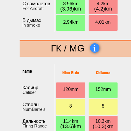
С самолетов
3.96km
4.2km
For Aircraft
(3.96)km
(4.2)km
В дымах
2.94km
4.01km
in smoke
i
ГК / MG
name
Nino Bixio
Chikuma
Калибр
120mm
152mm
Caliber
Стволы
8
8
NumBarrels
Дальность
11.4km
10.3km
Firing Range
(13.6)km
(10.3)km