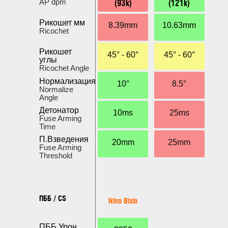
(93k)
(121k)
AP dpm
Рикошет мм
8.39mm
10.63mm
Ricochet
Рикошет
45° - 60°
45° - 60°
углы
Ricochet Angle
Нормализация
10°
8.5°
Normalize
Angle
Детонатор
10ms
25ms
Fuse Arming
Time
П.Взведения
20mm
25mm
Fuse Arming
Threshold
ПББ / CS
Nino Bixio
ПББ Урон