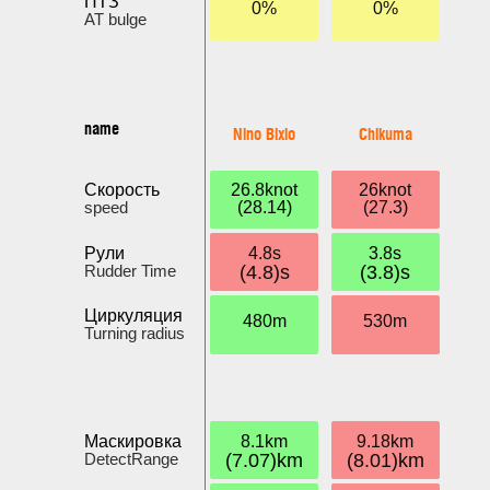
ПТЗ
0%
0%
AT bulge
name
Nino Bixio
Chikuma
Скорость
26.8knot
26knot
speed
(28.14)
(27.3)
Рули
4.8s
3.8s
Rudder Time
(4.8)s
(3.8)s
Циркуляция
480m
530m
Turning radius
Маскировка
8.1km
9.18km
DetectRange
(7.07)km
(8.01)km