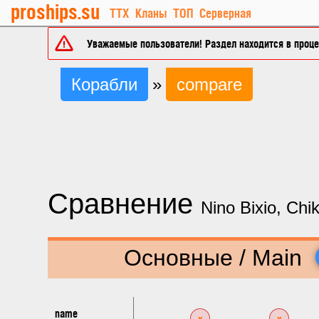
proships.su
ТТХ
Кланы
ТОП
Серверная
Уважаемые пользователи! Раздел находится в процес
Корабли
»
compare
Сравнение
Nino Bixio, Ch
Основные / Main
name
x
x