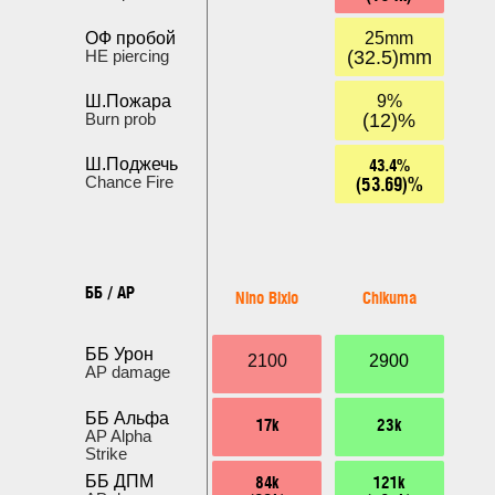
ОФ пробой
25mm
HE piercing
(32.5)mm
Ш.Пожара
9%
Burn prob
(12)%
43.4%
Ш.Поджечь
(53.69)%
Chance Fire
ББ / AP
Nino Bixio
Chikuma
ББ Урон
2100
2900
AP damage
ББ Альфа
17k
23k
AP Alpha
Strike
84k
121k
ББ ДПМ