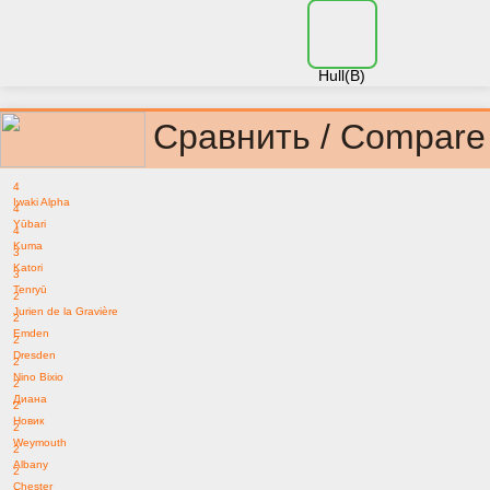
Hull(B)
Сравнить / Compare
4
Iwaki Alpha
4
Yūbari
4
Kuma
3
Katori
3
Tenryū
2
Jurien de la Gravière
2
Emden
2
Dresden
2
Nino Bixio
2
Диана
2
Новик
2
Weymouth
2
Albany
2
Chester