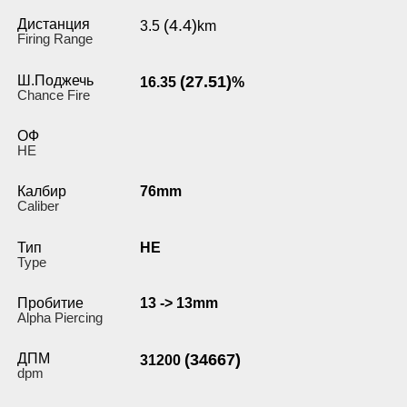
Дистанция
(4.4)
3.5
km
Firing Range
Ш.Поджечь
(27.51)
16.35
%
Chance Fire
ОФ
HE
Калбир
76mm
Caliber
Тип
HE
Type
Пробитие
13 -> 13mm
Alpha Piercing
ДПМ
(34667)
31200
dpm