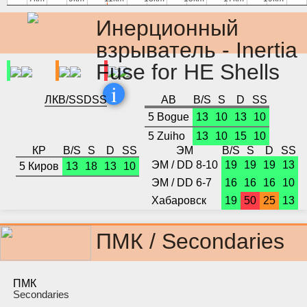
Инерционный
взрыватель - Inertia
Fuse for HE Shells
i
ЛК
B/S
S
D
SS
АВ
B/S
S
D
SS
5 Bogue
13
10
13
10
5 Zuiho
13
10
15
10
КР
B/S
S
D
SS
ЭМ
B/S
S
D
SS
ЭМ / DD 8-10
19
19
19
13
5 Киров
13
18
13
10
ЭМ / DD 6-7
16
16
16
10
Хабаровск
19
50
25
13
ПМК / Secondaries
ПМК
Secondaries