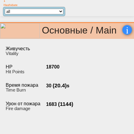
1
Hashidate
i
Основные / Main
Живучесть
Vitality
HP
18700
Hit Points
Время пожара
(20.4)
30
s
Time Burn
Урон от пожара
(1144)
1683
Fire damage