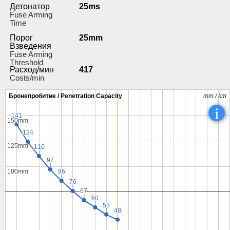
Детонатор
25ms
Fuse Arming
Time
Порог
25mm
Взведения
Fuse Arming
Threshold
Расход/мин
417
Costs/min
Бронепробитие / Penetration Capacity
Бронепробитие / Penetration Capacity
mm / km
mm / km
i
141
141
150mm
150mm
124
124
125mm
125mm
110
110
97
97
86
86
100mm
100mm
76
76
67
67
60
60
53
53
48
48