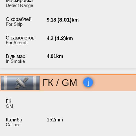
Маскировка
Detect Range
С кораблей
(8.01)
9.18
km
For Ship
С самолетов
(4.2)
4.2
km
For Aircraft
В дымах
4.01km
In Smoke
i
ГК / GM
ГК
GM
Калибр
152mm
Caliber