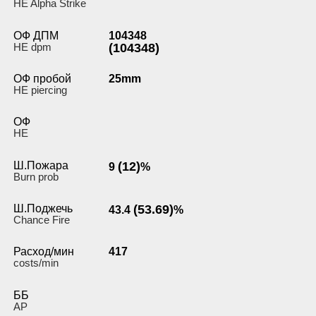
HE Alpha Strike
ОФ ДПМ
104348
HE dpm
(104348)
ОФ пробой
25mm
HE piercing
ОФ
HE
Ш.Пожара
(12)
9
%
Burn prob
Ш.Поджечь
(53.69)
43.4
%
Chance Fire
Расход/мин
417
costs/min
ББ
AP