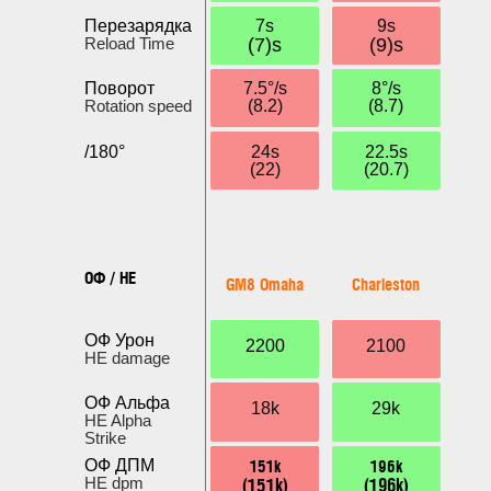
Перезарядка
7s
9s
Reload Time
(7)s
(9)s
Поворот
7.5°/s
8°/s
Rotation speed
(8.2)
(8.7)
/180°
24s
22.5s
(22)
(20.7)
ОФ / HE
GM8 Omaha
Charleston
ОФ Урон
2200
2100
HE damage
ОФ Альфа
18k
29k
HE Alpha
Strike
151k
196k
ОФ ДПМ
(151k)
(196k)
HE dpm