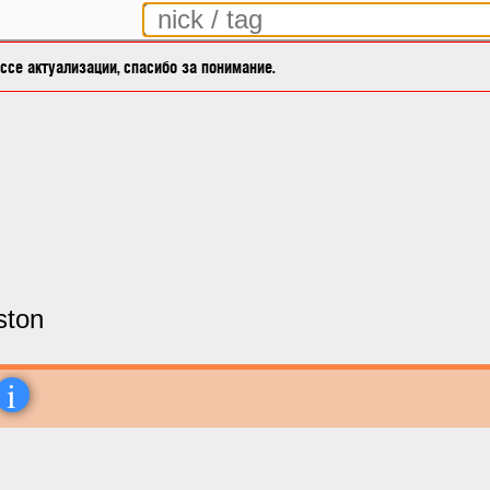
се актуализации, спасибо за понимание.
ston
i