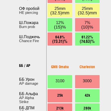
ОФ пробой
25mm
25mm
HE piercing
(32.5)mm
(32.5)mm
Ш.Пожара
12%
7%
Burn prob
(15)%
(10)%
64.8%
61.22%
Ш.Поджечь
(73.31)%
(74.63)%
Chance Fire
ББ / AP
GM8 Omaha
Charleston
ББ Урон
3100
3000
AP damage
ББ Альфа
25k
42k
AP Alpha
Strike
213k
280k
ББ ДПМ