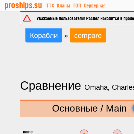
proships.su
ТТХ
Кланы
ТОП
Серверная
Уважаемые пользователи! Раздел находится в процес
Корабли
»
compare
Сравнение
Omaha, Charle
Основные / Main
name
x
x