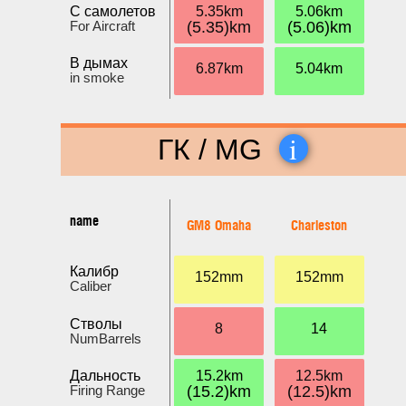
С самолетов
5.35km
5.06km
For Aircraft
(5.35)km
(5.06)km
В дымах
6.87km
5.04km
in smoke
i
ГК / MG
name
GM8 Omaha
Charleston
Калибр
152mm
152mm
Caliber
Стволы
8
14
NumBarrels
Дальность
15.2km
12.5km
Firing Range
(15.2)km
(12.5)km