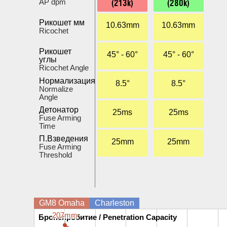
(213k)
(280k)
AP dpm
Рикошет мм
10.63mm
10.63mm
Ricochet
Рикошет
45° - 60°
45° - 60°
углы
Ricochet Angle
Нормализация
8.5°
8.5°
Normalize
Angle
Детонатор
25ms
25ms
Fuse Arming
Time
П.Взведения
25mm
25mm
Fuse Arming
Threshold
GM8 Omaha
Charleston
207mm
207mm
Бронепробитие / Penetration Capacity
Бронепробитие / Penetration Capacity