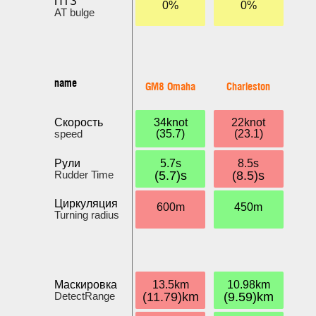
ПТЗ
0%
0%
AT bulge
name
GM8 Omaha
Charleston
Скорость
34knot
22knot
speed
(35.7)
(23.1)
Рули
5.7s
8.5s
Rudder Time
(5.7)s
(8.5)s
Циркуляция
600m
450m
Turning radius
Маскировка
13.5km
10.98km
DetectRange
(11.79)km
(9.59)km