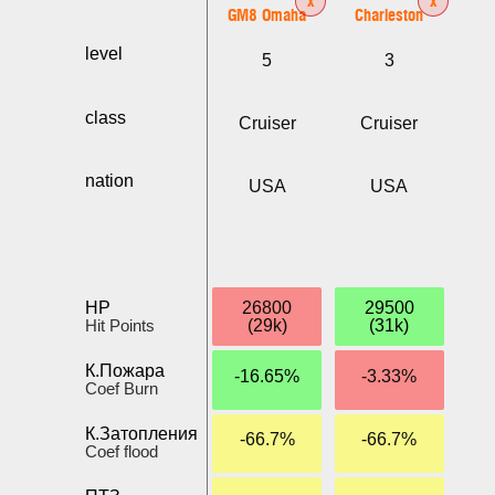
GM8 Omaha
Charleston
level
5
3
class
Cruiser
Cruiser
nation
USA
USA
HP
26800
29500
Hit Points
(29k)
(31k)
К.Пожара
-16.65%
-3.33%
Coef Burn
К.Затопления
-66.7%
-66.7%
Coef flood