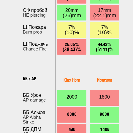
ОФ пробой
20mm
17mm
HE piercing
(26)mm
(22.1)mm
Ш.Пожара
7%
7%
Burn prob
(10)%
(10)%
26.05%
44.42%
Ш.Поджечь
(38.43)%
(61.11)%
Chance Fire
ББ / AP
Klas Horn
Изяслав
ББ Урон
2000
1800
AP damage
ББ Альфа
8000
9000
AP Alpha
Strike
64k
108k
ББ ДПМ