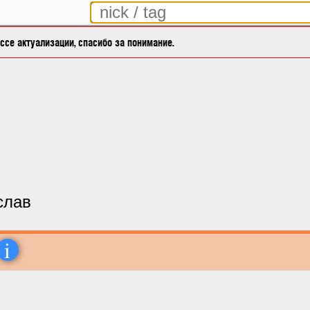
се актуализации, спасибо за понимание.
слав
i