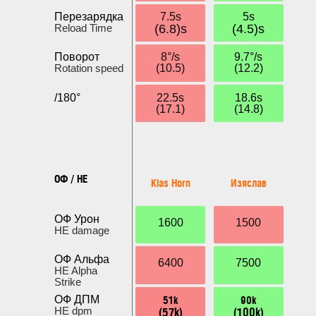
Перезарядка
7.5s
5s
Reload Time
(6.8)s
(4.5)s
Поворот
8°/s
9.7°/s
Rotation speed
(10.5)
(12.2)
/180°
22.5s
18.6s
(17.1)
(14.8)
ОФ / HE
Klas Horn
Изяслав
ОФ Урон
1600
1500
HE damage
ОФ Альфа
6400
7500
HE Alpha
Strike
51k
90k
ОФ ДПМ
(57k)
(100k)
HE dpm