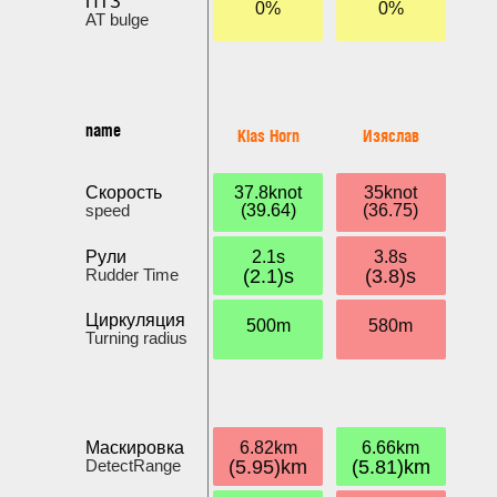
ПТЗ
0%
0%
AT bulge
name
Klas Horn
Изяслав
Скорость
37.8knot
35knot
speed
(39.64)
(36.75)
Рули
2.1s
3.8s
Rudder Time
(2.1)s
(3.8)s
Циркуляция
500m
580m
Turning radius
Маскировка
6.82km
6.66km
DetectRange
(5.95)km
(5.81)km