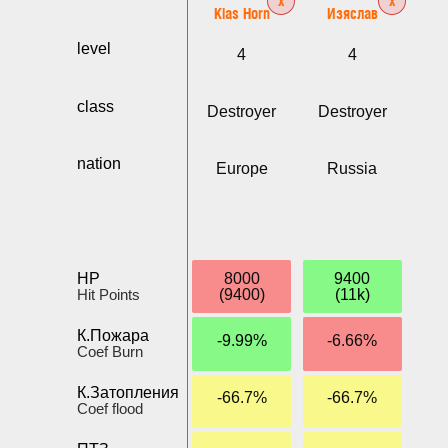
Klas Horn
Изяслав
level
4
4
class
Destroyer
Destroyer
nation
Europe
Russia
HP
8000
9400
Hit Points
(9400)
(11k)
К.Пожара
-9.99%
-6.66%
Coef Burn
К.Затопления
-66.7%
-66.7%
Coef flood