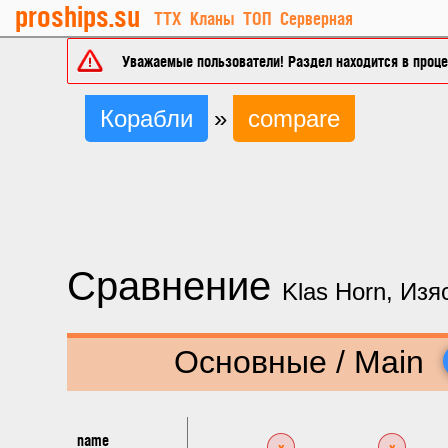
proships.su
ТТХ
Кланы
ТОП
Серверная
Уважаемые пользователи! Раздел находится в процес
Корабли
»
compare
Сравнение
Klas Horn, Изя
Основные / Main
name
x
x