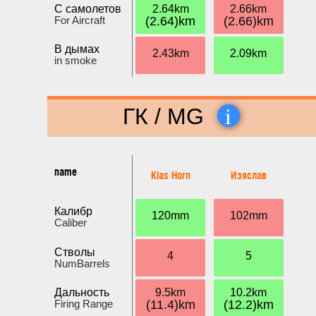
С самолетов
2.64km
2.66km
For Aircraft
(2.64)km
(2.66)km
В дымах
2.43km
2.09km
in smoke
i
ГК / MG
name
Klas Horn
Изяслав
Калибр
120mm
102mm
Caliber
Стволы
4
5
NumBarrels
Дальность
9.5km
10.2km
Firing Range
(11.4)km
(12.2)km