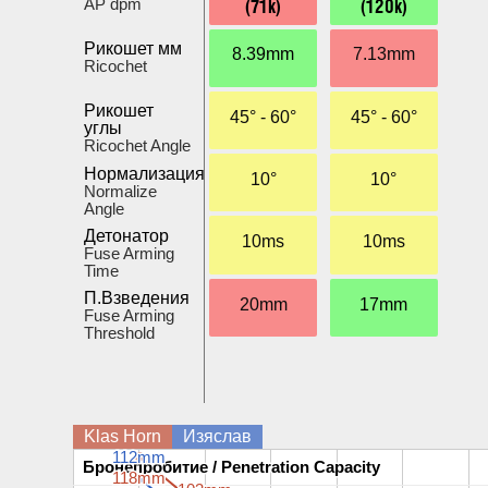
(71k)
(120k)
AP dpm
Рикошет мм
8.39mm
7.13mm
Ricochet
Рикошет
45° - 60°
45° - 60°
углы
Ricochet Angle
Нормализация
10°
10°
Normalize
Angle
Детонатор
10ms
10ms
Fuse Arming
Time
П.Взведения
20mm
17mm
Fuse Arming
Threshold
Klas Horn
Изяслав
112mm
112mm
Бронепробитие / Penetration Capacity
Бронепробитие / Penetration Capacity
118mm
118mm