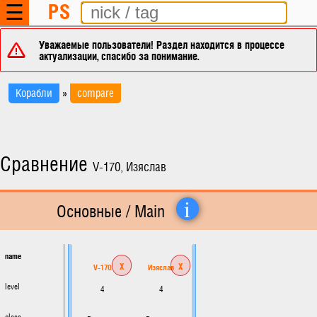
PS
☰
Уважаемые пользователи! Раздел находится в процессе
актуализации, спасибо за понимание.
Корабли
»
compare
Сравнение
V-170, Изяслав
i
Основные / Main
name
x
x
V-170
Изяслав
level
4
4
class