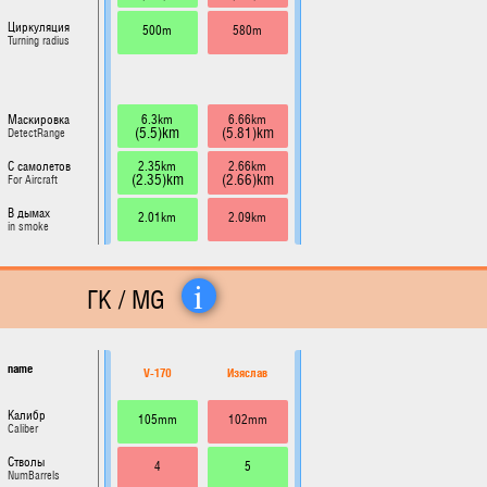
Циркуляция
500m
580m
Turning radius
6.3km
6.66km
Маскировка
(5.5)km
(5.81)km
DetectRange
2.35km
2.66km
С самолетов
(2.35)km
(2.66)km
For Aircraft
В дымах
2.01km
2.09km
in smoke
i
ГК / MG
name
V-170
Изяслав
Калибр
105mm
102mm
Caliber
Стволы
4
5
NumBarrels