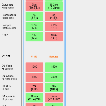
9km
10.2km
Дальность
(10.9)km
(12.2)km
Firing Range
4s
5s
Перезарядка
(3.6)s
(4.5)s
Reload Time
10°/s
9.7°/s
Поворот
(12.5)
(12.2)
Rotation speed
18s
18.6s
/180°
(14.4)
(14.8)
ОФ / HE
V-170
Изяслав
ОФ Урон
1200
1500
HE damage
ОФ Альфа
4800
7500
HE Alpha Strike
72k
90k
ОФ ДПМ
(80k)
(100k)
HE dpm
18mm
17mm
ОФ пробой
(23.4)mm
(22.1)mm
HE piercing