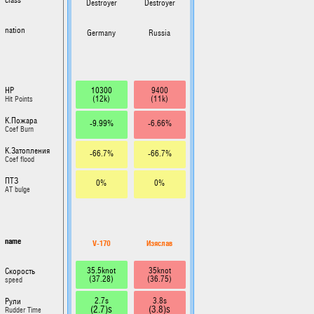
Destroyer
Destroyer
nation
Germany
Russia
10300
9400
HP
(12k)
(11k)
Hit Points
К.Пожара
-9.99%
-6.66%
Coef Burn
К.Затопления
-66.7%
-66.7%
Coef flood
ПТЗ
0%
0%
AT bulge
name
V-170
Изяслав
35.5knot
35knot
Скорость
(37.28)
(36.75)
speed
2.7s
3.8s
Рули
(2.7)s
(3.8)s
Rudder Time