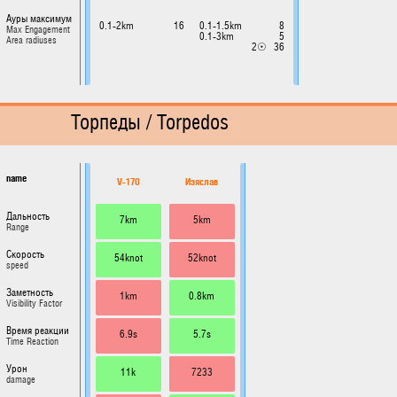
Ауры максимум
0.1-2km
16
0.1-1.5km
8
Max Engagement
0.1-3km
5
Area radiuses
2☉
36
Торпеды / Torpedos
name
V-170
Изяслав
Дальность
7km
5km
Range
Скорость
54knot
52knot
speed
Заметность
1km
0.8km
Visibility Factor
Время реакции
6.9s
5.7s
Time Reaction
Урон
11k
7233
damage