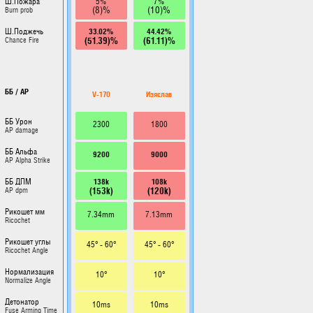
5%
7%
Ш.Пожара
(8)%
(10)%
Burn prob
33.02%
44.42%
Ш.Поджечь
(51.39)%
(61.11)%
Chance Fire
ББ / AP
V-170
Изяслав
ББ Урон
2300
1800
AP damage
ББ Альфа
9200
9000
AP Alpha Strike
138k
108k
ББ ДПМ
(153k)
(120k)
AP dpm
Рикошет мм
7.34mm
7.13mm
Ricochet
Рикошет углы
45° - 60°
45° - 60°
Ricochet Angle
Нормализация
10°
10°
Normalize Angle
Детонатор
10ms
10ms
Fuse Arming Time