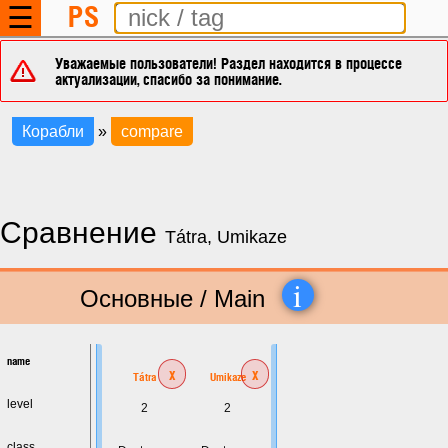
PS
☰
Уважаемые пользователи! Раздел находится в процессе
актуализации, спасибо за понимание.
Корабли
»
compare
Сравнение
Tátra, Umikaze
i
Основные / Main
name
x
x
Tátra
Umikaze
level
2
2
class