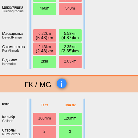
Циркуляция
460m
540m
Turning radius
6.22km
5.58km
Маскировка
(5.43)km
(4.87)km
DetectRange
2.43km
2.35km
С самолетов
(2.43)km
(2.35)km
For Aircraft
В дымах
2km
2.03km
in smoke
i
ГК / MG
name
Tátra
Umikaze
Калибр
100mm
120mm
Caliber
Стволы
2
3
NumBarrels