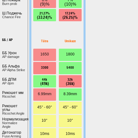
(9)%
(10)%
Burn prob
21.27%
17.24%
Ш.Поджечь
(33.24)%
(26.25)%
Chance Fire
ББ / AP
Tátra
Umikaze
ББ Урон
1650
1800
AP damage
ББ Альфа
3300
5400
AP Alpha Strike
44k
32k
ББ ДПМ
(49k)
(36k)
AP dpm
Рикошет мм
6.99mm
8.39mm
Ricochet
Рикошет
45° - 60°
45° - 60°
углы
Ricochet Angle
Нормализация
10°
10°
Normalize
Angle
Детонатор
10ms
10ms
Fuse Arming