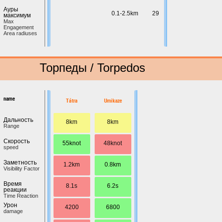
Ауры
0.1-2.5km
29
максимум
Max
Engagement
Area radiuses
Торпеды / Torpedos
name
Tátra
Umikaze
Дальность
8km
8km
Range
Скорость
55knot
48knot
speed
Заметность
1.2km
0.8km
Visibility Factor
Время
8.1s
6.2s
реакции
Time Reaction
Урон
4200
6800
damage