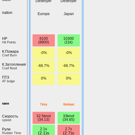
Destroyer
Destroyer
nation
Europe
Japan
8100
10300
HP
(8800)
(11k)
Hit Points
К.Пожара
-0%
-0%
Coef Burn
К.Затопления
-66.7%
-66.7%
Coef flood
ПТЗ
0%
0%
AT bulge
name
Tátra
Umikaze
32.5knot
33knot
Скорость
(34.13)
(34.65)
speed
2.1s
2.7s
Рули
(2.1)s
(2.7)s
Rudder Time