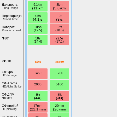
9.1km
8km
Дальность
(11)km
(9.6)km
Firing Range
4.5s
10s
Перезарядка
(4.1)s
(9)s
Reload Time
10°/s
8°/s
Поворот
(12.5)
(10.5)
Rotation speed
18s
22.5s
/180°
(14.4)
(17.1)
ОФ / HE
Tátra
Umikaze
ОФ Урон
1450
1700
HE damage
ОФ Альфа
2900
5100
HE Alpha Strike
39k
31k
ОФ ДПМ
(43k)
(34k)
HE dpm
17mm
20mm
ОФ пробой
(22.1)mm
(26)mm
HE piercing
6%
7%
Ш.Пожара