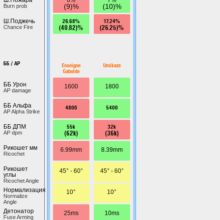
(9)%
(10)%
Burn prob
26.68%
17.24%
Ш.Поджечь
(40.82)%
(26.25)%
Chance Fire
ББ / AP
Enseigne
Umikaze
Gabolde
ББ Урон
1600
1800
AP damage
ББ Альфа
4800
5400
AP Alpha Strike
55k
32k
ББ ДПМ
(62k)
(36k)
AP dpm
Рикошет мм
6.99mm
8.39mm
Ricochet
Рикошет
45° - 60°
45° - 60°
углы
Ricochet Angle
Нормализация
10°
10°
Normalize
Angle
Детонатор
25ms
10ms
Fuse Arming