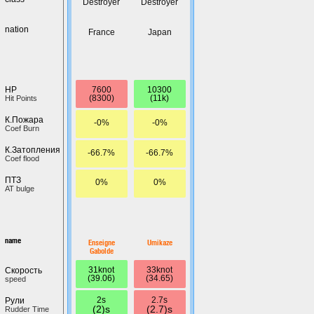
Destroyer
Destroyer
nation
France
Japan
7600
10300
HP
(8300)
(11k)
Hit Points
К.Пожара
-0%
-0%
Coef Burn
К.Затопления
-66.7%
-66.7%
Coef flood
ПТЗ
0%
0%
AT bulge
name
Enseigne
Umikaze
Gabolde
31knot
33knot
Скорость
(39.06)
(34.65)
speed
2s
2.7s
Рули
(2)s
(2.7)s
Rudder Time