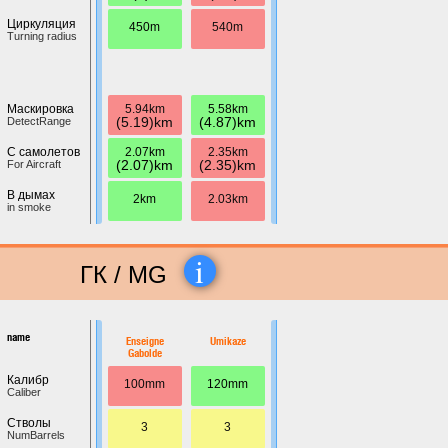
Циркуляция
450m
540m
Turning radius
5.94km
5.58km
Маскировка
(5.19)km
(4.87)km
DetectRange
2.07km
2.35km
С самолетов
(2.07)km
(2.35)km
For Aircraft
В дымах
2km
2.03km
in smoke
i
ГК / MG
name
Enseigne
Umikaze
Gabolde
Калибр
100mm
120mm
Caliber
Стволы
3
3
NumBarrels