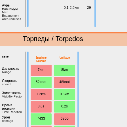
Ауры
0.1-2.5km
29
максимум
Max
Engagement
Area radiuses
Торпеды / Torpedos
name
Enseigne
Umikaze
Gabolde
Дальность
7km
8km
Range
Скорость
52knot
48knot
speed
Заметность
1.2km
0.8km
Visibility Factor
Время
8.6s
6.2s
реакции
Time Reaction
Урон
7433
6800
damage