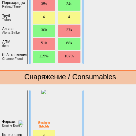
Перезарядка
35s
24s
Reload Time
Труб
4
4
Tubes
Альфа
30k
27k
Alpha Strike
ДПМ
51k
68k
dpm
Ш.Затопления
115%
107%
Chance Flood
Снаряжение / Consumables
Форсаж
Enseigne
Engine Boost
Gabolde
Количество
4