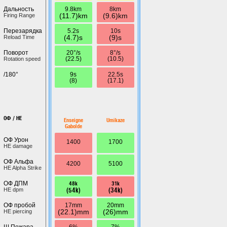
9.8km
8km
Дальность
(11.7)km
(9.6)km
Firing Range
5.2s
10s
Перезарядка
(4.7)s
(9)s
Reload Time
20°/s
8°/s
Поворот
(22.5)
(10.5)
Rotation speed
9s
22.5s
/180°
(8)
(17.1)
ОФ / HE
Enseigne
Umikaze
Gabolde
ОФ Урон
1400
1700
HE damage
ОФ Альфа
4200
5100
HE Alpha Strike
48k
31k
ОФ ДПМ
(54k)
(34k)
HE dpm
17mm
20mm
ОФ пробой
(22.1)mm
(26)mm
HE piercing
6%
7%
Ш.Пожара