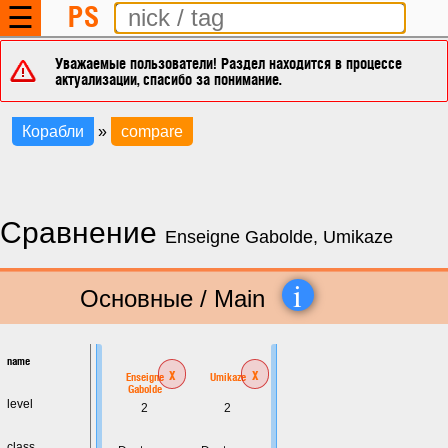
PS
☰
Уважаемые пользователи! Раздел находится в процессе
актуализации, спасибо за понимание.
Корабли
»
compare
Сравнение
Enseigne Gabolde, Umikaze
i
Основные / Main
name
x
x
Enseigne
Umikaze
Gabolde
level
2
2
class