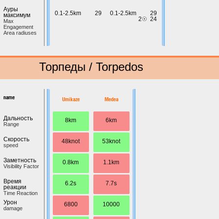
Ауры
0.1-2.5km
29
0.1-2.5km
29
максимум
2☉
24
Max
Engagement
Area radiuses
Торпеды / Torpedos
name
Umikaze
Medea
Дальность
8km
6km
Range
Скорость
48knot
53knot
speed
Заметность
0.8km
1.1km
Visibility Factor
Время
6.2s
7.7s
реакции
Time Reaction
Урон
6800
10000
damage