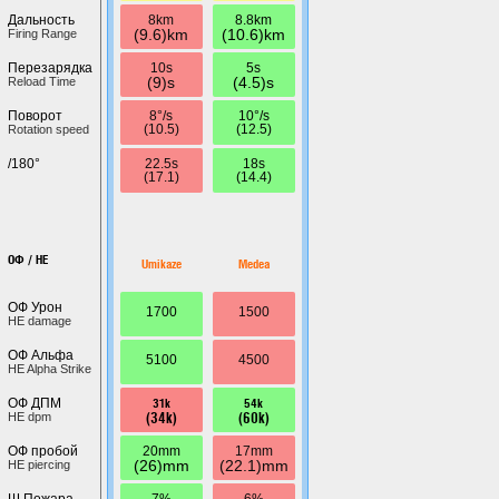
8km
8.8km
Дальность
(9.6)km
(10.6)km
Firing Range
10s
5s
Перезарядка
(9)s
(4.5)s
Reload Time
8°/s
10°/s
Поворот
(10.5)
(12.5)
Rotation speed
22.5s
18s
/180°
(17.1)
(14.4)
ОФ / HE
Umikaze
Medea
ОФ Урон
1700
1500
HE damage
ОФ Альфа
5100
4500
HE Alpha Strike
31k
54k
ОФ ДПМ
(34k)
(60k)
HE dpm
20mm
17mm
ОФ пробой
(26)mm
(22.1)mm
HE piercing
7%
6%
Ш.Пожара