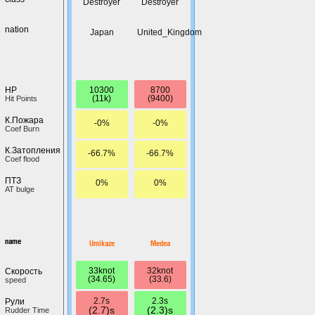
Destroyer
Destroyer
nation
Japan
United_Kingdom
10300
8700
HP
(11k)
(9400)
Hit Points
К.Пожара
-0%
-0%
Coef Burn
К.Затопления
-66.7%
-66.7%
Coef flood
ПТЗ
0%
0%
AT bulge
name
Umikaze
Medea
33knot
32knot
Скорость
(34.65)
(33.6)
speed
2.7s
2.3s
Рули
(2.7)s
(2.3)s
Rudder Time