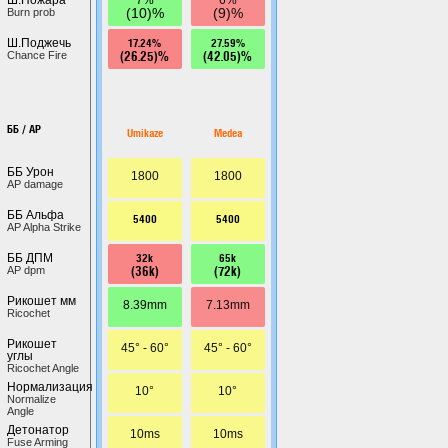
(10)%
(9)%
Burn prob
17.24%
27.59%
Ш.Поджечь
(26.25)%
(42.05)%
Chance Fire
ББ / AP
Umikaze
Medea
ББ Урон
1800
1800
AP damage
ББ Альфа
5400
5400
AP Alpha Strike
32k
65k
ББ ДПМ
(36k)
(72k)
AP dpm
Рикошет мм
8.39mm
7.13mm
Ricochet
Рикошет
45° - 60°
45° - 60°
углы
Ricochet Angle
Нормализация
10°
10°
Normalize
Angle
Детонатор
10ms
10ms
Fuse Arming