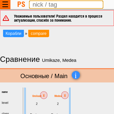
PS
☰
Уважаемые пользователи! Раздел находится в процессе
актуализации, спасибо за понимание.
Корабли
»
compare
Сравнение
Umikaze, Medea
i
Основные / Main
name
x
x
Umikaze
Medea
level
2
2
class