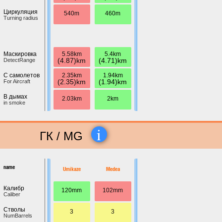
Циркуляция
540m
460m
Turning radius
5.58km
5.4km
Маскировка
(4.87)km
(4.71)km
DetectRange
2.35km
1.94km
С самолетов
(2.35)km
(1.94)km
For Aircraft
В дымах
2.03km
2km
in smoke
i
ГК / MG
name
Umikaze
Medea
Калибр
120mm
102mm
Caliber
Стволы
3
3
NumBarrels