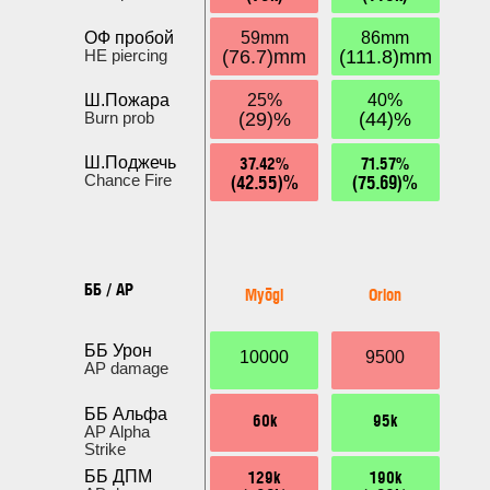
ОФ пробой
59mm
86mm
HE piercing
(76.7)mm
(111.8)mm
Ш.Пожара
25%
40%
Burn prob
(29)%
(44)%
37.42%
71.57%
Ш.Поджечь
(42.55)%
(75.69)%
Chance Fire
ББ / AP
Myōgi
Orion
ББ Урон
10000
9500
AP damage
ББ Альфа
60k
95k
AP Alpha
Strike
129k
190k
ББ ДПМ