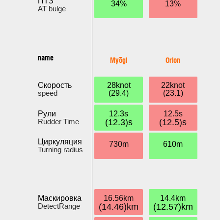
ПТЗ
34%
13%
AT bulge
name
Myōgi
Orion
Скорость
28knot
22knot
speed
(29.4)
(23.1)
Рули
12.3s
12.5s
Rudder Time
(12.3)s
(12.5)s
Циркуляция
730m
610m
Turning radius
Маскировка
16.56km
14.4km
DetectRange
(14.46)km
(12.57)km