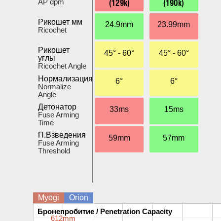
(129k)
(190k)
AP dpm
Рикошет мм
24.9mm
23.99mm
Ricochet
Рикошет
45° - 60°
45° - 60°
углы
Ricochet Angle
Нормализация
6°
6°
Normalize
Angle
Детонатор
33ms
15ms
Fuse Arming
Time
П.Взведения
59mm
57mm
Fuse Arming
Threshold
Myōgi
Orion
Бронепробитие / Penetration Capacity
Бронепробитие / Penetration Capacity
612mm
612mm