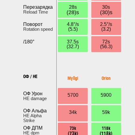
Перезарядка
28s
30s
Reload Time
(28)s
(30)s
Поворот
4.8°/s
2.5°/s
Rotation speed
(5.5)
(3.2)
/180°
37.5s
72s
(32.7)
(56.3)
ОФ / HE
Myōgi
Orion
ОФ Урон
5700
5900
HE damage
ОФ Альфа
34k
59k
HE Alpha
Strike
73k
118k
ОФ ДПМ
(73k)
(118k)
HE dpm