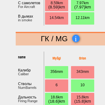
С самолетов
8.59km
7.97km
For Aircraft
(8.59)km
(7.97)km
В дымах
14.54km
12.11km
in smoke
i
ГК / MG
name
Myōgi
Orion
Калибр
356mm
343mm
Caliber
Стволы
6
10
NumBarrels
Дальность
18.6km
15.8km
Firing Range
(18.6)km
(15.8)km