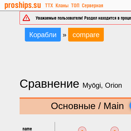
proships.su
ТТХ
Кланы
ТОП
Серверная
Уважаемые пользователи! Раздел находится в процес
Корабли
»
compare
Сравнение
Myōgi, Orion
Основные / Main
name
x
x