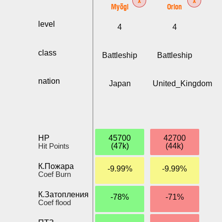
Myōgi
Orion
level
4
4
class
Battleship
Battleship
nation
Japan
United_Kingdom
HP
45700
42700
Hit Points
(47k)
(44k)
К.Пожара
-9.99%
-9.99%
Coef Burn
К.Затопления
-78%
-71%
Coef flood