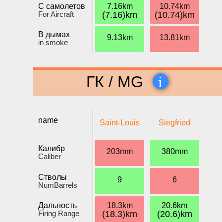
С самолетов
7.16km
10.74km
For Aircraft
(7.16)km
(10.74)km
В дымах
9.13km
13.81km
in smoke
i
ГК / MG
name
Saint-Louis
Siegfried
Калибр
203mm
380mm
Caliber
Стволы
9
6
NumBarrels
Дальность
18.3km
20.6km
Firing Range
(18.3)km
(20.6)km