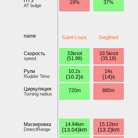
ПТЗ
19%
37%
AT bulge
name
Saint-Louis
Siegfried
Скорость
33knot
33.5knot
speed
(51.98)
(35.18)
Рули
10.2s
14s
Rudder Time
(10.2)s
(14)s
Циркуляция
720m
880m
Turning radius
Маскировка
14.94km
15.12km
DetectRange
(13.04)km
(13.2)km