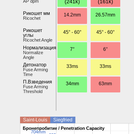
AP dpm
(241k)
(161k)
Рикошет мм
14.2mm
26.57mm
Ricochet
Рикошет
45° - 60°
45° - 60°
углы
Ricochet Angle
Нормализация
7°
6°
Normalize
Angle
Детонатор
33ms
33ms
Fuse Arming
Time
П.Взведения
34mm
63mm
Fuse Arming
Threshold
Saint-Louis
Siegfried
Бронепробитие / Penetration Capacity
Бронепробитие / Penetration Capacity
704mm
704mm