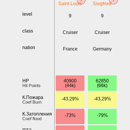
Saint-Louis
Siegfried
level
9
9
class
Cruiser
Cruiser
nation
France
Germany
HP
40900
62850
Hit Points
(44k)
(66k)
К.Пожара
-43.29%
-43.29%
Coef Burn
К.Затопления
-73%
-79%
Coef flood