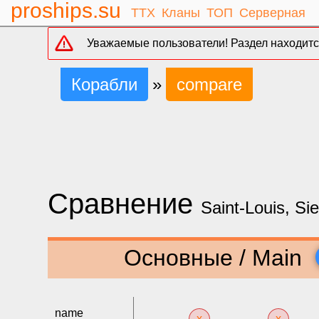
proships.su
ТТХ
Кланы
ТОП
Серверная
Уважаемые пользователи! Раздел находится
Корабли
»
compare
Сравнение
Saint-Louis, Sie
Основные / Main
name
x
x