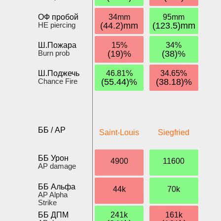
ОФ пробой
34mm
95mm
HE piercing
(44.2)mm
(123.5)mm
Ш.Пожара
15%
34%
Burn prob
(19)%
(38)%
Ш.Поджечь
46.81%
34.65%
Chance Fire
(55.44)%
(38.18)%
ББ / AP
Saint-Louis
Siegfried
ББ Урон
4900
11600
AP damage
ББ Альфа
44k
70k
AP Alpha
Strike
ББ ДПМ
241k
161k