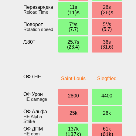
Перезарядка
11s
26s
Reload Time
(11)s
(26)s
Поворот
7°/s
5°/s
Rotation speed
(7.7)
(5.7)
/180°
25.7s
36s
(23.4)
(31.6)
ОФ / HE
Saint-Louis
Siegfried
ОФ Урон
2800
4400
HE damage
ОФ Альфа
25k
26k
HE Alpha
Strike
ОФ ДПМ
137k
61k
HE dpm
(137k)
(61k)